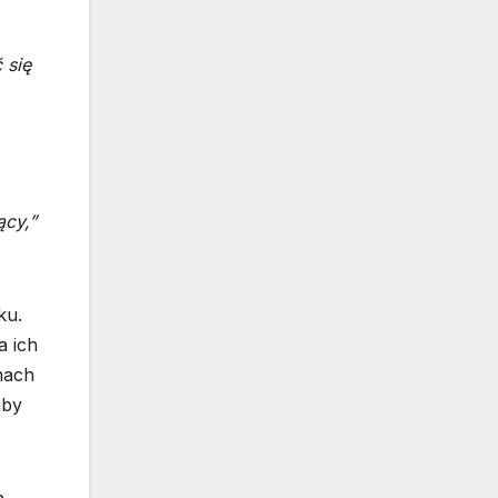
 się
ący,”
ku.
a ich
mach
aby