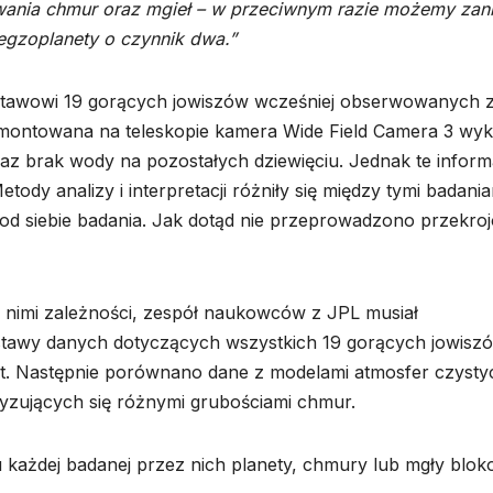
ania chmur oraz mgieł – w przeciwnym razie możemy zan
egzoplanety o czynnik dwa.”
estawowi 19 gorących jowiszów wcześniej obserwowanych 
ontowana na teleskopie kamera Wide Field Camera 3 wyk
az brak wody na pozostałych dziewięciu. Jednak te inform
tody analizy i interpretacji różniły się między tymi badania
 od siebie badania. Jak dotąd nie przeprowadzono przekro
nimi zależności, zespół naukowców z JPL musiał
tawy danych dotyczących wszystkich 19 gorących jowiszó
net. Następnie porównano dane z modelami atmosfer czystyc
yzujących się różnymi grubościami chmur.
u każdej badanej przez nich planety, chmury lub mgły blok