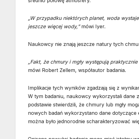
średnio połowę atmosfery.
„W przypadku niektórych planet, woda wystaje
jeszcze więcej wody,”
mówi Iyer.
Naukowcy nie znają jeszcze natury tych chmur 
„Fakt, że chmury i mgły występują praktycznie
mówi Robert Zellem, współautor badania.
Implikacje tych wyników zgadzają się z wynik
W tym badaniu, naukowcy wykorzystali dane ze
podstawie stwierdzili, że chmury lub mgły m
nowych badań wykorzystano dane dotyczące eg
można było jednorodnie scharakteryzować wię