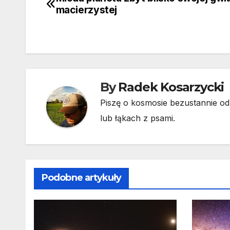
Nawigacja
macierzystej
wpisu
By
Radek Kosarzycki
Piszę o kosmosie bezustannie od 
lub łąkach z psami.
Podobne artykuły