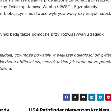
wpływ na dalsze badania prowadzone za pomocą przyszłyc
iczny Teleskop Jamesa Webba (JWST). Egzoplanety
, blokującymi możliwość wykrycia wody czy innych substa
yniki będą także pomocne przy rozwiązywaniu zagadki
znajdują, czy może powstały w większej odległości od gwia
y? Wiedza o obfitości cząsteczek takich jak woda może pomó
ellem.
azdy
LISA Pathfinder pierwszym krokiem