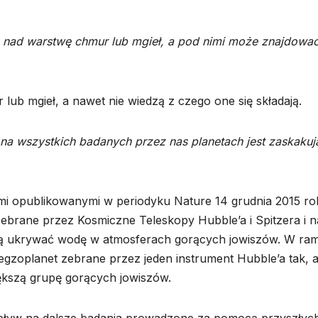
 nad warstwę chmur lub mgieł, a pod nimi może znajdować
lub mgieł, a nawet nie wiedzą z czego one się składają.
 na wszystkich badanych przez nas planetach jest zaskakuj
ami opublikowanymi w periodyku Nature 14 grudnia 2015 ro
brane przez Kosmiczne Teleskopy Hubble’a i Spitzera i n
ogą ukrywać wodę w atmosferach gorących jowiszów. W ra
zoplanet zebrane przez jeden instrument Hubble’a tak, 
kszą grupę gorących jowiszów.