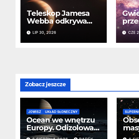
Teleskop Jamesa
Gwie
Webba odkrywa
prze
„drugie życie”
Niez
LIP 30, 2026
CZE 2
planety krążącej
daw
wokół martwej
na k
gwiazdy
Sło
Zobacz jeszcze
JOWISZ
UKŁAD SŁONECZNY
SUPERN
Ocean we wnętrzu
Obs
Europy. Odizolowani
mas
przez lodową
od 