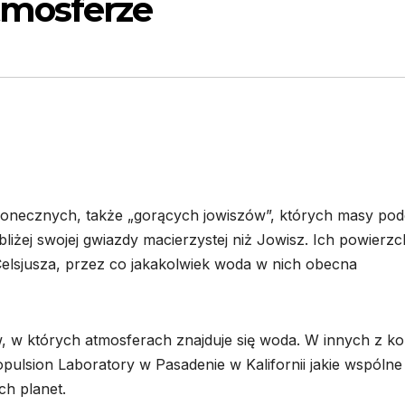
tmosferze
łonecznych, także „gorących jowiszów”, których masy po
liżej swojej gwiazdy macierzystej niż Jowisz. Ich powierzc
elsjusza, przez co jakakolwiek woda w nich obecna
, w których atmosferach znajduje się woda. W innych z ko
lsion Laboratory w Pasadenie w Kalifornii jakie wspólne
ch planet.