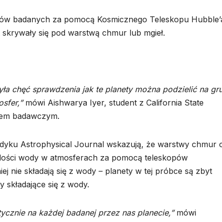
iszów badanych za pomocą Kosmicznego Teleskopu Hubble’
 skrywały się pod warstwą chmur lub mgieł.
a chęć sprawdzenia jak te planety można podzielić na gru
sfer,”
mówi Aishwarya Iyer, student z California State
ołem badawczym.
dyku Astrophysical Journal wskazują, że warstwy chmur 
ilości wody w atmosferach za pomocą teleskopów
nie składają się z wody – planety w tej próbce są zbyt
 składające się z wody.
ycznie na każdej badanej przez nas planecie,”
mówi