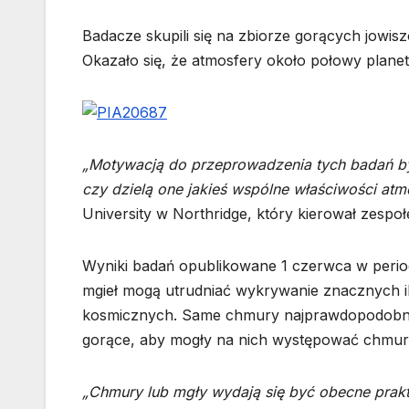
Badacze skupili się na zbiorze gorących jow
Okazało się, że atmosfery około połowy planet
„Motywacją do przeprowadzenia tych badań był
czy dzielą one jakieś wspólne właściwości atmo
University w Northridge, który kierował zesp
Wyniki badań opublikowane 1 czerwca w perio
mgieł mogą utrudniać wykrywanie znacznych 
kosmicznych. Same chmury najprawdopodobniej 
gorące, aby mogły na nich występować chmury
„Chmury lub mgły wydają się być obecne prakt