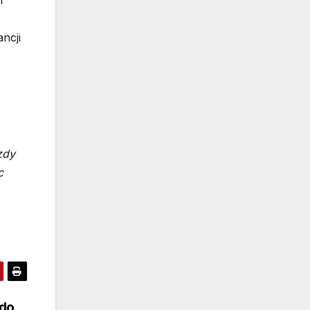
h
ncji
zdy
c
 do