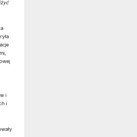
iżyć
za
ryła
acje
mi,
jowej
w i
h i
owały