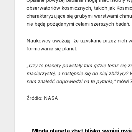
Opisane powyżej badania mogą mieć istotny 
obserwatoriów kosmicznych, takich jak Kosm
charakteryzujące się grubymi warstwami chmur
nie będą pożądanymi celami szerszych badań.
Naukowcy uważają, że uzyskane przez nich w
formowania się planet.
„Czy te planety powstały tam gdzie teraz się 
macierzystej, a następnie się do niej zbliżył
nam znaleźć odpowiedzi na te pytania,”
mówi Z
Źródło: NASA
Młoda planeta zbyt blisko swojej gwi