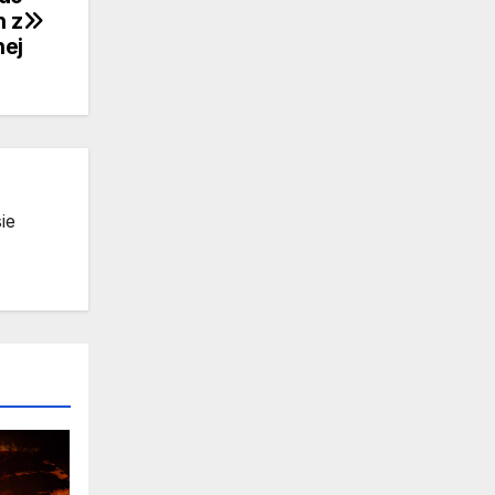
h z
nej
ie