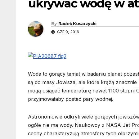
ukrywać wodę w a
By
Radek Kosarzycki
CZE 9, 2016
Woda to gorący temat w badaniu planet pozas
są do masy Jowisza, ale które krążą znacznie b
mogą osiągać temperaturę nawet 1100 stopni C
przyjmowałaby postać pary wodnej.
Astronomowie odkryli wiele gorących jowiszów
ogóle nie ma wody. Naukowcy z NASA Jet Propu
cechy charakteryzują atmosfery tych olbrzymi