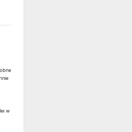
dobne
hnie
lei w