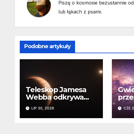
Piszę o kosmosie bezustannie od 
lub łąkach z psami.
Podobne artykuły
Teleskop Jamesa
Gwie
Webba odkrywa
prze
„drugie życie”
Niez
LIP 30, 2026
CZE 2
planety krążącej
daw
wokół martwej
na k
gwiazdy
Sło