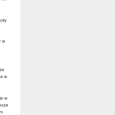
ciły
ł w
sze
na w
je w
ększe
ym