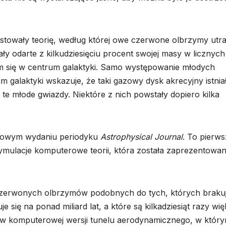
towały teorię, według której owe czerwone olbrzymy utra
ały odarte z kilkudziesięciu procent swojej masy w licznych
m się w centrum galaktyki. Samo występowanie młodych
m galaktyki wskazuje, że taki gazowy dysk akrecyjny istnia
 te młode gwiazdy. Niektóre z nich powstały dopiero kilka
cowym wydaniu periodyku
Astrophysical Journal
. To pierw
mulacje komputerowe teorii, która została zaprezentowa
 czerwonych olbrzymów podobnych do tych, których braku
e się na ponad miliard lat, a które są kilkadziesiąt razy wi
 w komputerowej wersji tunelu aerodynamicznego, w któr