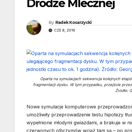
Drodze Mlecznej
By
Radek Kosarzycki
CZE 8, 2016
Oparta na symulacjach sekwencja kolejnych etap
fragmentacji dysku. W tym przypadku, przejście przez 
Źródło: G
Nowe symulacje komputerowe przeprowadzone
umożliwiły przeprowadzenie testu hipotezy tł
wypełnione młodymi gwiazdami, a brakuje w nim
czerwonych olbrzymów wciąż tam są – po prost