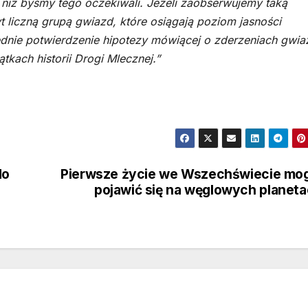
 niż byśmy tego oczekiwali. Jeżeli zaobserwujemy taką
liczną grupą gwiazd, które osiągają poziom jasności
dnie potwierdzenie hipotezy mówiącej o zderzeniach gwia
kach historii Drogi Mlecznej.”
do
Pierwsze życie we Wszechświecie mo
pojawić się na węglowych planet