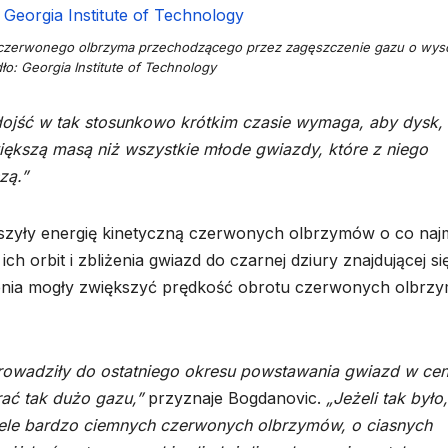
a czerwonego olbrzyma przechodzącego przez zagęszczenie gazu o wyso
ło: Georgia Institute of Technology
ojść w tak stosunkowo krótkim czasie wymaga, aby dysk, 
większą masą niż wszystkie młode gwiazdy, które z niego
zą.”
szyły energię kinetyczną czerwonych olbrzymów o co najm
h orbit i zbliżenia gwiazd do czarnej dziury znajdującej si
zenia mogły zwiększyć prędkość obrotu czerwonych olbrz
prowadziły do ostatniego okresu powstawania gwiazd w ce
rać tak dużo gazu,”
przyznaje Bogdanovic.
„Jeżeli tak było
iele bardzo ciemnych czerwonych olbrzymów, o ciasnych