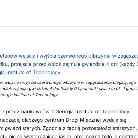
ów wejścia i wyjścia czerwonego olbrzyma w zagęszczenie ulegającego
obłok zajmuje gwieździe 4 dni (każdy 0.1 jednostki czasu to ok. 1 godzin
eorgia Institute of Technology
 przez naukowców z Georgia Institute of Technology
umaczącej dlaczego centrum Drogi Mlecznej wydaje się
 gwiazd starych. Zgodnie z teorią pozostałości starszych,
u nie są wystarczająco jasne, aby można było je dostrze