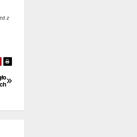
zd z
gło
ach