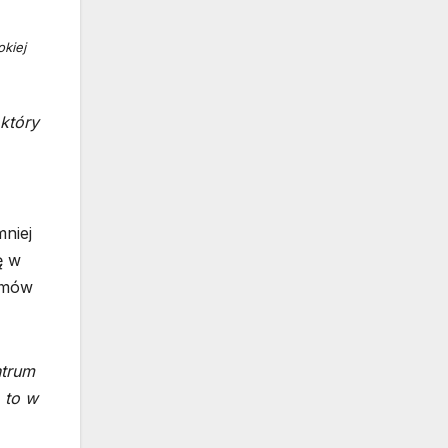
kiej
który
niej
ę w
ymów
ntrum
, to w