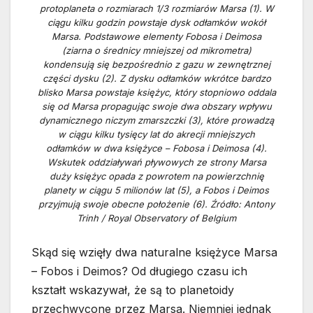
protoplaneta o rozmiarach 1/3 rozmiarów Marsa (1). W
ciągu kilku godzin powstaje dysk odłamków wokół
Marsa. Podstawowe elementy Fobosa i Deimosa
(ziarna o średnicy mniejszej od mikrometra)
kondensują się bezpośrednio z gazu w zewnętrznej
części dysku (2). Z dysku odłamków wkrótce bardzo
blisko Marsa powstaje księżyc, który stopniowo oddala
się od Marsa propagując swoje dwa obszary wpływu
dynamicznego niczym zmarszczki (3), które prowadzą
w ciągu kilku tysięcy lat do akrecji mniejszych
odłamków w dwa księżyce – Fobosa i Deimosa (4).
Wskutek oddziaływań pływowych ze strony Marsa
duży księżyc opada z powrotem na powierzchnię
planety w ciągu 5 milionów lat (5), a Fobos i Deimos
przyjmują swoje obecne położenie (6). Źródło: Antony
Trinh / Royal Observatory of Belgium
Skąd się wzięły dwa naturalne księżyce Marsa
– Fobos i Deimos? Od długiego czasu ich
kształt wskazywał, że są to planetoidy
przechwycone przez Marsa. Niemniej jednak