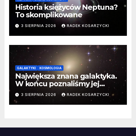
Historia księżyców Neptuna?
To skomplikowane
3 SIERPNIA 2026
RADEK KOSARZYCKI
GALAKTYKI
KOSMOLOGIA
Największa znana galaktyka.
W końcu poznaliśmy jej
faktyczne wymiary
3 SIERPNIA 2026
RADEK KOSARZYCKI