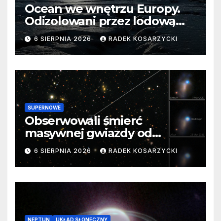
Ocean we wnętrzu Europy.
Odizolowani przez lodową
barierę
6 SIERPNIA 2026
RADEK KOSARZYCKI
SUPERNOWE
Obserwowali śmierć
masywnej gwiazdy od
samego początku. Niezwykle
6 SIERPNIA 2026
RADEK KOSARZYCKI
cenne dane
NEPTUN
UKŁAD SŁONECZNY