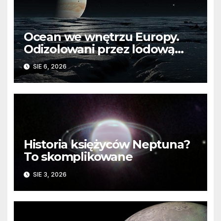
Ocean we wnętrzu Europy.
Odizolowani przez lodową
barierę
SIE 6, 2026
Historia księżyców Neptuna?
To skomplikowane
SIE 3, 2026