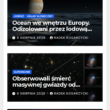
JOWISZ
UKŁAD SŁONECZNY
Ocean we wnętrzu Europy.
Odizolowani przez lodową
barierę
6 SIERPNIA 2026
RADEK KOSARZYCKI
SUPERNOWE
Obserwowali śmierć
masywnej gwiazdy od
samego początku. Niezwykle
6 SIERPNIA 2026
RADEK KOSARZYCKI
cenne dane