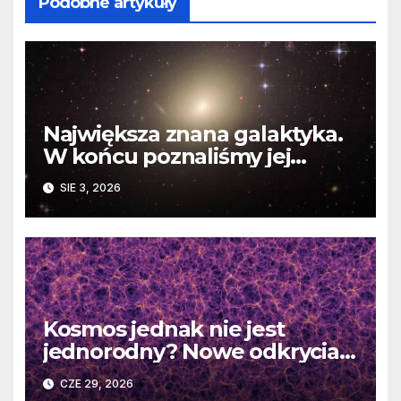
Podobne artykuły
Największa znana galaktyka.
W końcu poznaliśmy jej
faktyczne wymiary
SIE 3, 2026
Kosmos jednak nie jest
jednorodny? Nowe odkrycia
DESI burzą fundamentalne
CZE 29, 2026
zasady kosmologii