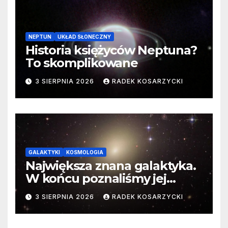
NEPTUN
UKŁAD SŁONECZNY
Historia księżyców Neptuna?
To skomplikowane
3 SIERPNIA 2026
RADEK KOSARZYCKI
GALAKTYKI
KOSMOLOGIA
Największa znana galaktyka.
W końcu poznaliśmy jej
faktyczne wymiary
3 SIERPNIA 2026
RADEK KOSARZYCKI