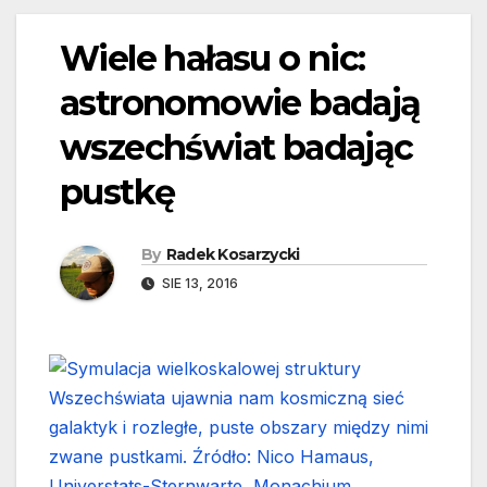
Wiele hałasu o nic:
astronomowie badają
wszechświat badając
pustkę
By
Radek Kosarzycki
SIE 13, 2016