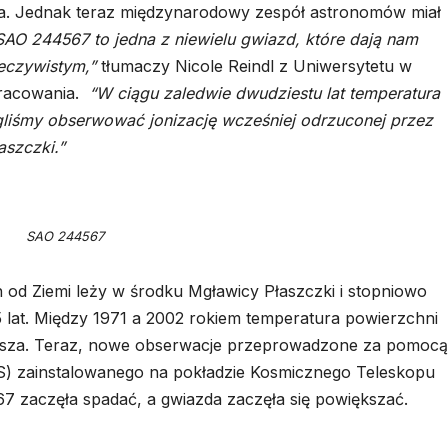
a. Jednak teraz międzynarodowy zespół astronomów miał
SAO 244567 to jedna z niewielu gwiazd, które dają nam
eczywistym,”
tłumaczy Nicole Reindl z Uniwersytetu w
opracowania.
“W ciągu zaledwie dwudziestu lat temperatura
gliśmy obserwować jonizację wcześniej odrzuconej przez
aszczki.”
SAO 244567
 od Ziemi leży w środku Mgławicy Płaszczki i stopniowo
 lat. Między 1971 a 2002 rokiem temperatura powierzchni
jusza. Teraz, nowe obserwacje przeprowadzone za pomocą
S) zainstalowanego na pokładzie Kosmicznego Teleskopu
 zaczęła spadać, a gwiazda zaczęła się powiększać.