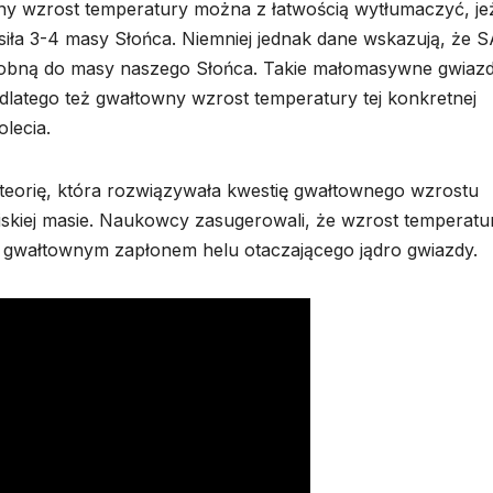
ny wzrost temperatury można z łatwością wytłumaczyć, jeż
ła 3-4 masy Słońca. Niemniej jednak dane wskazują, że 
obną do masy naszego Słońca. Takie małomasywne gwiaz
 dlatego też gwałtowny wzrost temperatury tej konkretnej
olecia.
 teorię, która rozwiązywała kwestię gwałtownego wzrostu
skiej masie. Naukowcy zasugerowali, że wzrost temperatu
 gwałtownym zapłonem helu otaczającego jądro gwiazdy.