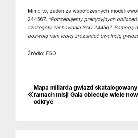
Mimo to, żaden ze współczesnych modeli ewol
244567.
“Potrzebujemy precyzyjnych obliczeń,
szczegóły zachowania SAO 244567. Pomogą nam
pozwolą nam lepiej zrozumieć ewolucję gwiazd
Źródło: ESO
Mapa miliarda gwiazd skatalogowan
Nawigacja
ramach misji Gaia obiecuje wiele no
wpisu
odkryć