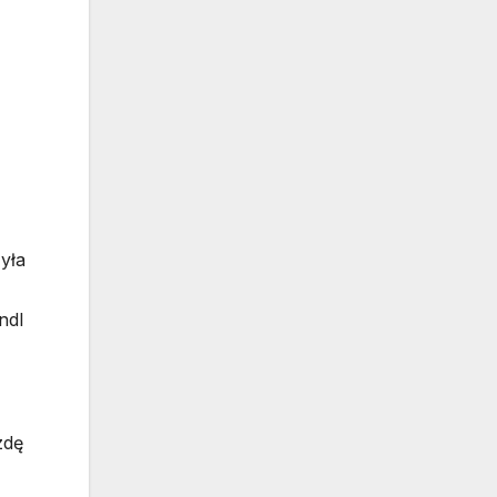
yła
ndl
zdę