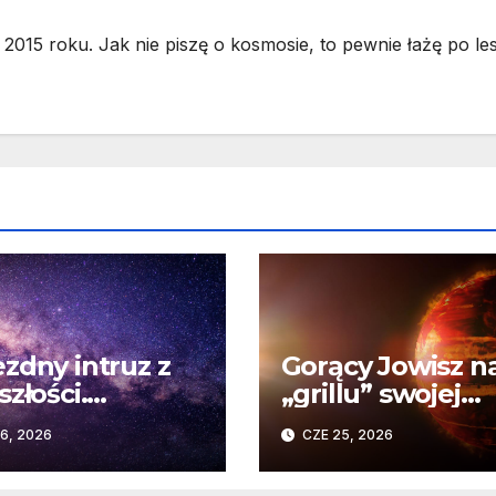
2015 roku. Jak nie piszę o kosmosie, to pewnie łażę po les
zdny intruz z
Gorący Jowisz n
szłości.
„grillu” swojej
wykły wpływ
gwiazdy. Odkryc
6, 2026
CZE 25, 2026
nego spotkania
Teleskopu Webb
omety Układu
HD 80606 b