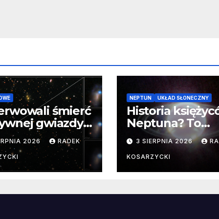
necznego
OWE
NEPTUN
UKŁAD SŁONECZNY
erwowali śmierć
Historia księży
ywnej gwiazdy
Neptuna? To
samego
skomplikowane
ERPNIA 2026
RADEK
3 SIERPNIA 2026
RA
ątku.
zwykle cenne
ZYCKI
KOSARZYCKI
e