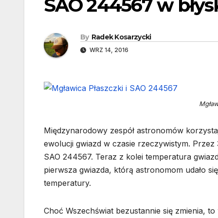
SAO 244567 w bły
By
Radek Kosarzycki
WRZ 14, 2016
Mgław
Międzynarodowy zespół astronomów korzystaj
ewolucji gwiazd w czasie rzeczywistym. Przez
SAO 244567. Teraz z kolei temperatura gwiazd
pierwsza gwiazda, którą astronomom udało si
temperatury.
Choć Wszechświat bezustannie się zmienia, to