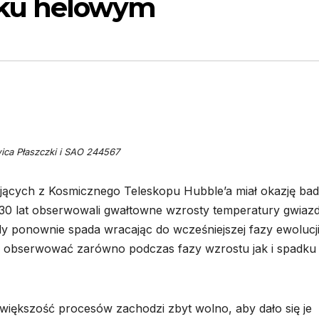
sku helowym
ica Płaszczki i SAO 244567
ących z Kosmicznego Teleskopu Hubble’a miał okazję bad
 30 lat obserwowali gwałtowne wzrosty temperatury gwiaz
y ponownie spada wracając do wcześniejszej fazy ewolucji
ę obserwować zarówno podczas fazy wzrostu jak i spadku
 większość procesów zachodzi zbyt wolno, aby dało się je