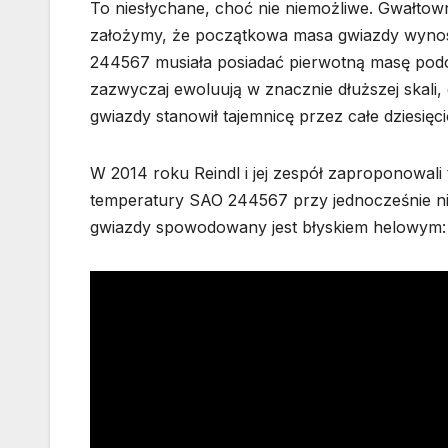
To niesłychane, choć nie niemożliwe. Gwałtow
założymy, że początkowa masa gwiazdy wynosi
244567 musiała posiadać pierwotną masę pod
zazwyczaj ewoluują w znacznie dłuższej skali,
gwiazdy stanowił tajemnicę przez całe dziesięci
W 2014 roku Reindl i jej zespół zaproponowali
temperatury SAO 244567 przy jednocześnie ni
gwiazdy spowodowany jest błyskiem helowym: