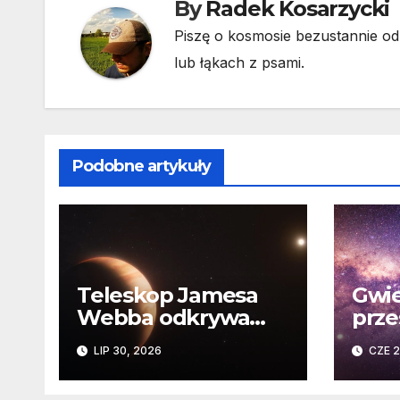
By
Radek Kosarzycki
Piszę o kosmosie bezustannie od 
lub łąkach z psami.
Podobne artykuły
Teleskop Jamesa
Gwie
Webba odkrywa
prze
„drugie życie”
Niez
LIP 30, 2026
CZE 2
planety krążącej
daw
wokół martwej
na k