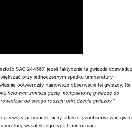
łość SAO 244567: jeżeli faktycznie ta gwiazda doświadcz
powiększać przy jednoczesnym spadku temperatury –
 właśnie potwierdziły najnowsze obserwacje tej gwiazdy. Rei
łysku helowym zmusza gęstą, kompaktową gwiazdę do
rowadząc do swego rodzaju odrodzenia gwiazdy.”
ale pierwszy przypadek kiedy udało się zaobserwować gwia
mperatury wskutek tego typu transformacji.