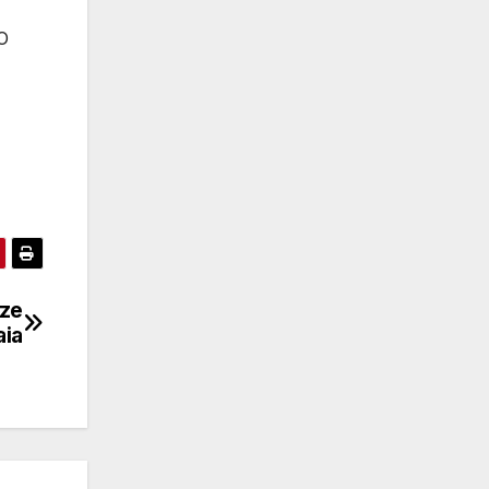
O
sze
aia