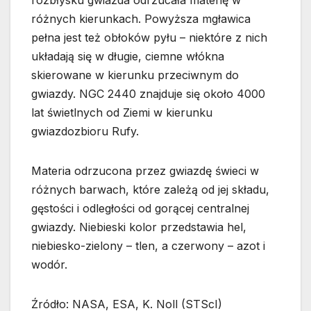
rozbłysku gwiazda odrzucała materię w
różnych kierunkach. Powyższa mgławica
pełna jest też obłoków pyłu – niektóre z nich
układają się w długie, ciemne włókna
skierowane w kierunku przeciwnym do
gwiazdy. NGC 2440 znajduje się około 4000
lat świetlnych od Ziemi w kierunku
gwiazdozbioru Rufy.
Materia odrzucona przez gwiazdę świeci w
różnych barwach, które zależą od jej składu,
gęstości i odległości od gorącej centralnej
gwiazdy. Niebieski kolor przedstawia hel,
niebiesko-zielony – tlen, a czerwony – azot i
wodór.
Źródło: NASA, ESA, K. Noll (STScI)