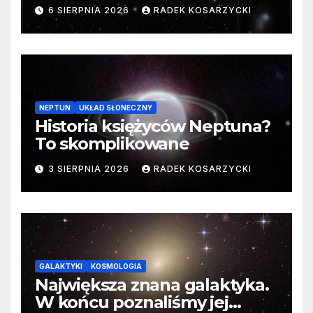
samego początku. Niezwykle
6 SIERPNIA 2026
RADEK KOSARZYCKI
cenne dane
NEPTUN
UKŁAD SŁONECZNY
Historia księżyców Neptuna?
To skomplikowane
3 SIERPNIA 2026
RADEK KOSARZYCKI
GALAKTYKI
KOSMOLOGIA
Największa znana galaktyka.
W końcu poznaliśmy jej