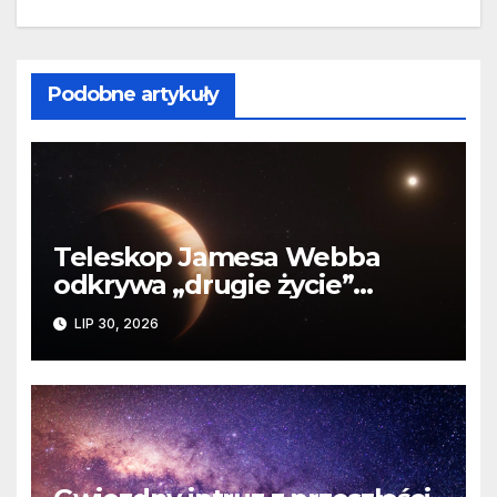
Podobne artykuły
Teleskop Jamesa Webba
odkrywa „drugie życie”
planety krążącej wokół
LIP 30, 2026
martwej gwiazdy