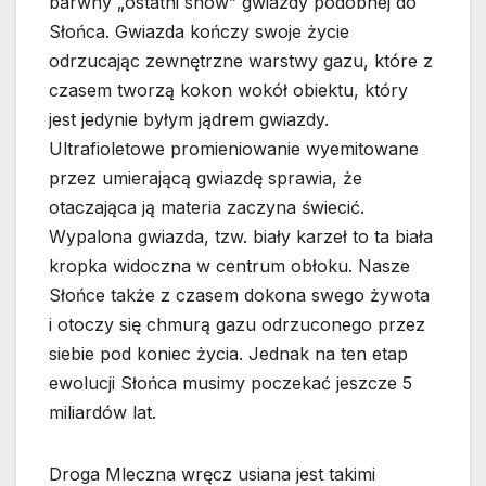
barwny „ostatni show” gwiazdy podobnej do
Słońca. Gwiazda kończy swoje życie
odrzucając zewnętrzne warstwy gazu, które z
czasem tworzą kokon wokół obiektu, który
jest jedynie byłym jądrem gwiazdy.
Ultrafioletowe promieniowanie wyemitowane
przez umierającą gwiazdę sprawia, że
otaczająca ją materia zaczyna świecić.
Wypalona gwiazda, tzw. biały karzeł to ta biała
kropka widoczna w centrum obłoku. Nasze
Słońce także z czasem dokona swego żywota
i otoczy się chmurą gazu odrzuconego przez
siebie pod koniec życia. Jednak na ten etap
ewolucji Słońca musimy poczekać jeszcze 5
miliardów lat.
Droga Mleczna wręcz usiana jest takimi