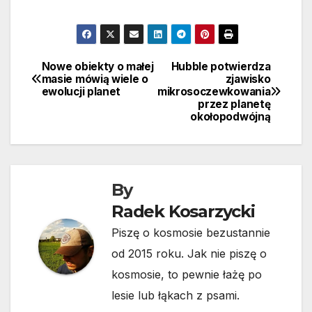
Nowe obiekty o małej
Hubble potwierdza
Nawigacja
masie mówią wiele o
zjawisko
ewolucji planet
mikrosoczewkowania
wpisu
przez planetę
okołopodwójną
By
Radek Kosarzycki
Piszę o kosmosie bezustannie
od 2015 roku. Jak nie piszę o
kosmosie, to pewnie łażę po
lesie lub łąkach z psami.