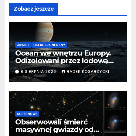
Zobacz jeszcze
JOWISZ
UKŁAD SŁONECZNY
Ocean we wnętrzu Europy.
Odizolowani przez lodową
barierę
6 SIERPNIA 2026
RADEK KOSARZYCKI
SUPERNOWE
Obserwowali śmierć
masywnej gwiazdy od