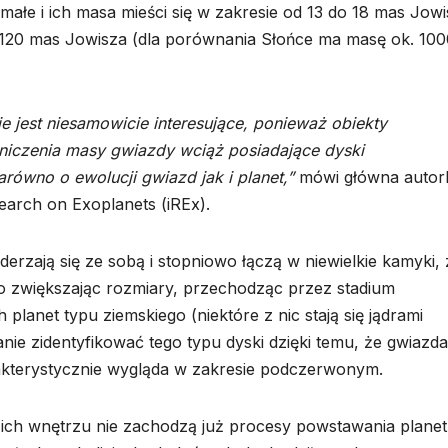
ałe i ich masa mieści się w zakresie od 13 do 18 mas Jowi
o 120 mas Jowisza (dla porównania Słońce ma masę ok. 100
 jest niesamowicie interesujące, ponieważ obiekty
aniczenia masy gwiazdy wciąż posiadające dyski
ówno o ewolucji gwiazd jak i planet,”
mówi główna autor
earch on Exoplanets (iREx).
erzają się ze sobą i stopniowo łączą w niewielkie kamyki, 
wo zwiększając rozmiary, przechodząc przez stadium
planet typu ziemskiego (niektóre z nic stają się jądrami
e zidentyfikować tego typu dyski dzięki temu, że gwiazda
rakterystycznie wygląda w zakresie podczerwonym.
w ich wnętrzu nie zachodzą już procesy powstawania planet