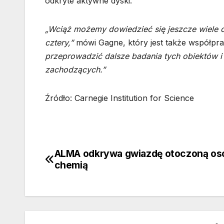
odkryte aktywne dyski.
„Wciąż możemy dowiedzieć się jeszcze wiele o
cztery,”
mówi Gagne, który jest także współpr
przeprowadzić dalsze badania tych obiektów i 
zachodzących.”
Źródło: Carnegie Institution for Science
ALMA odkrywa gwiazdę otoczoną os
Nawigacja
chemią
wpisu