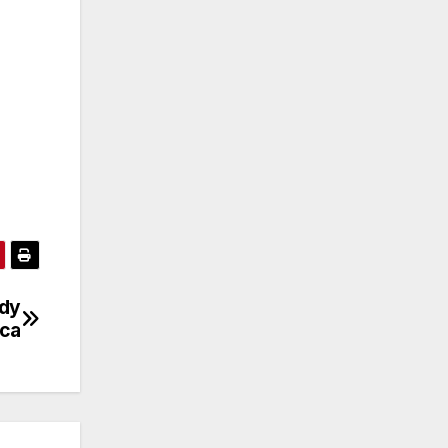
zdy
ńca