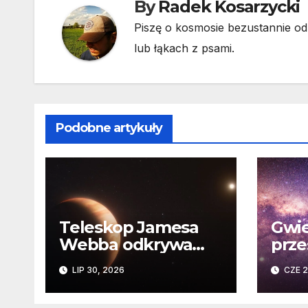
By
Radek Kosarzycki
Piszę o kosmosie bezustannie od 
lub łąkach z psami.
Podobne artykuły
Teleskop Jamesa
Gwie
Webba odkrywa
prze
„drugie życie”
Niez
LIP 30, 2026
CZE 2
planety krążącej
daw
wokół martwej
na k