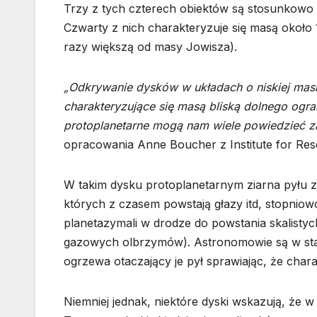
Trzy z tych czterech obiektów są stosunkowo m
Czwarty z nich charakteryzuje się masą okoł
razy większą od masy Jowisza).
„Odkrywanie dysków w układach o niskiej masie
charakteryzujące się masą bliską dolnego ogr
protoplanetarne mogą nam wiele powiedzieć zar
opracowania Anne Boucher z Institute for Res
W takim dysku protoplanetarnym ziarna pyłu zd
których z czasem powstają głazy itd, stopnio
planetazymali w drodze do powstania skalistych 
gazowych olbrzymów). Astronomowie są w stani
ogrzewa otaczający je pył sprawiając, że cha
Niemniej jednak, niektóre dyski wskazują, że 