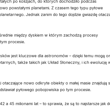
tałych po kolizjach, do których dochodziło podczas
nowo powstałymi planetami. Z czasem tego typu pyłowe
planetarnego. Jednak zanim do tego dojdzie gwiazdę otacz
pośrednie między dyskiem w którym zachodzą procesy
tym procesie.
sków jest kluczowe dla astronomów – dzięki temu mogą on
rnych, także takich jak Układ Słoneczny, i ich ewolucję 
i otaczające nowo odkryte obiekty o małej masie znajdują s
edstawiał pyłowego pobojowiska po tym procesie.
 a 45 milionami lat – to sprawia, że są to najstarsze jak d