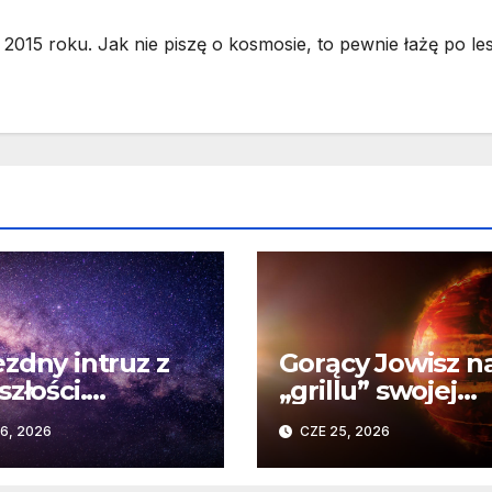
2015 roku. Jak nie piszę o kosmosie, to pewnie łażę po les
zdny intruz z
Gorący Jowisz n
szłości.
„grillu” swojej
wykły wpływ
gwiazdy. Odkryc
6, 2026
CZE 25, 2026
nego spotkania
Teleskopu Webb
omety Układu
HD 80606 b