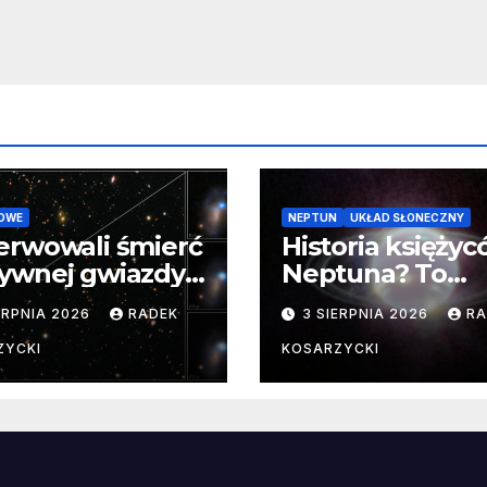
necznego
OWE
NEPTUN
UKŁAD SŁONECZNY
erwowali śmierć
Historia księży
ywnej gwiazdy
Neptuna? To
samego
skomplikowane
ERPNIA 2026
RADEK
3 SIERPNIA 2026
RA
ątku.
zwykle cenne
ZYCKI
KOSARZYCKI
e