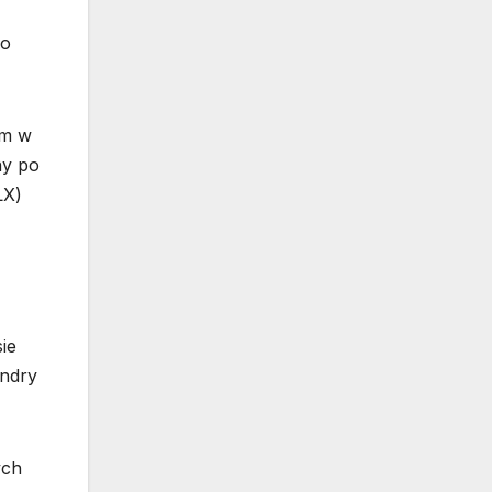
go
im w
ny po
LX)
ie
andry
ych