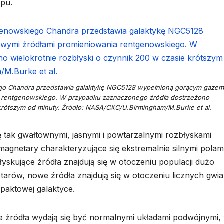
ypu.
o Chandra przedstawia galaktykę NGC5128 wypełnioną gorącym gazem 
 rentgenowskiego. W przypadku zaznaczonego źródła dostrzeżono
 krótszym od minuty. Źródło: NASA/CXC/U.Birmingham/M.Burke et al.
ę tak gwałtownymi, jasnymi i powtarzalnymi rozbłyskami
agnetary charakteryzujące się ekstremalnie silnymi polam
yskujące źródła znajdują się w otoczeniu populacji dużo
tarów, nowe źródła znajdują się w otoczeniu licznych gwia
mpaktowej galaktyce.
e źródła wydają się być normalnymi układami podwójnymi,