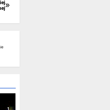
iej
nej
ie