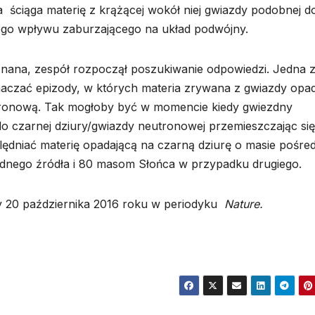
 ściąga materię z krążącej wokół niej gwiazdy podobnej d
żego wpływu zaburzającego na układ podwójny.
eznana, zespół rozpoczął poszukiwanie odpowiedzi. Jedna 
naczać epizody, w których materia zrywana z gwiazdy opa
tronową. Tak mogłoby być w momencie kiedy gwiezdny
 do czarnej dziury/gwiazdy neutronowej przemieszczając si
lędniać materię opadającą na czarną dziurę o masie pośred
dnego źródła i 80 masom Słońca w przypadku drugiego.
y 20 października 2016 roku w periodyku
Nature.