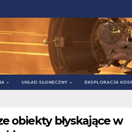
IA
UKŁAD SŁONECZNY
EKSPLORACJA KOS
ze obiekty błyskające w