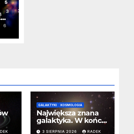
:
a
się
i
arna
GALAKTYKI
KOSMOLOGIA
ców
Największa znana
galaktyka. W końcu
poznaliśmy jej
DEK
3 SIERPNIA 2026
RADEK