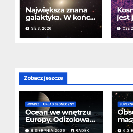
Największa znana
Kosm
galaktyka. W końcu
jest
poznaliśmy jej
Nowe
SIE 3, 2026
CZE 2
faktyczne wymiary
burz
fun
zasa
Zobacz jeszcze
JOWISZ
UKŁAD SŁONECZNY
SUPERN
Ocean we wnętrzu
Obs
Europy. Odizolowani
mas
przez lodową
od 
6 SIERPNIA 2026
RADEK
6 SI