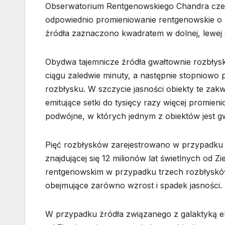
Obserwatorium Rentgenowskiego Chandra czer
odpowiednio promieniowanie rentgenowskie o nis
źródła zaznaczono kwadratem w dolnej, lewej 
Obydwa tajemnicze źródła gwałtownie rozbłysku
ciągu zaledwie minuty, a następnie stopniowo
rozbłysku. W szczycie jasności obiekty te zak
emitujące setki do tysięcy razy więcej promie
podwójne, w których jednym z obiektów jest g
Pięć rozbłysków zarejestrowano w przypadku ź
znajdującej się 12 milionów lat świetlnych od Z
rentgenowskim w przypadku trzech rozbłysków
obejmujące zarówno wzrost i spadek jasności.
W przypadku źródła związanego z galaktyką el