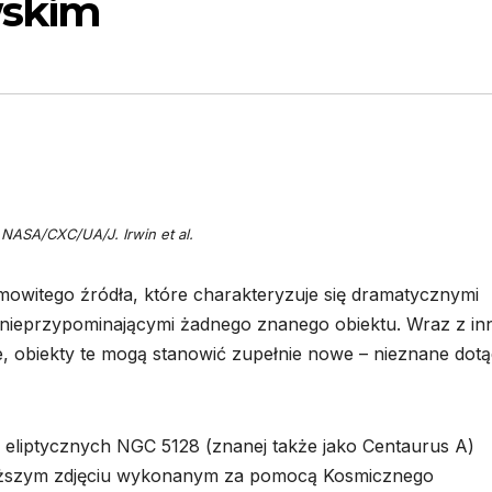
wskim
 NASA/CXC/UA/J. Irwin et al.
mowitego źródła, które charakteryzuje się dramatycznymi
 nieprzypominającymi żadnego znanego obiektu. Wraz z i
 obiekty te mogą stanowić zupełnie nowe – nieznane dotą
 eliptycznych NGC 5128 (znanej także jako Centaurus A)
yższym zdjęciu wykonanym za pomocą Kosmicznego