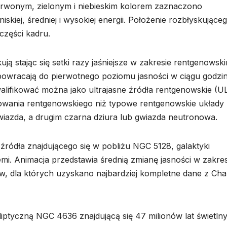
wonym, zielonym i niebieskim kolorem zaznaczono
kiej, średniej i wysokiej energii. Położenie rozbłyskujące
części kadru.
ją stając się setki razy jaśniejsze w zakresie rentgenowsk
 powracają do pierwotnego poziomu jasności w ciągu godzi
walifikować można jako ultrajasne źródła rentgenowskie (U
niowania rentgenowskiego niż typowe rentgenowskie układy
wiazda, a drugim czarna dziura lub gwiazda neutronowa.
ródła znajdującego się w pobliżu NGC 5128, galaktyki
iemi. Animacja przedstawia średnią zmianę jasności w zakres
, dla których uzyskano najbardziej kompletne dane z Ch
iptyczną NGC 4636 znajdującą się 47 milionów lat świetln