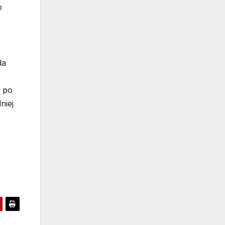
o
z
da
ę po
niej