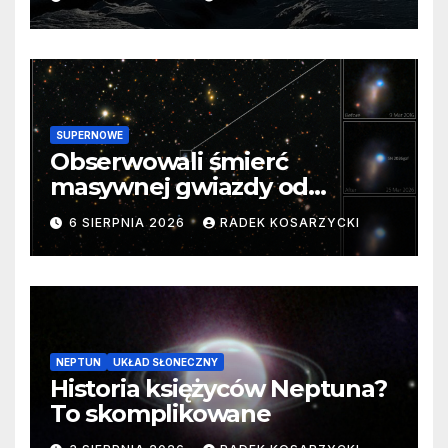
SUPERNOWE
Obserwowali śmierć
masywnej gwiazdy od
samego początku. Niezwykle
6 SIERPNIA 2026
RADEK KOSARZYCKI
cenne dane
NEPTUN
UKŁAD SŁONECZNY
Historia księżyców Neptuna?
To skomplikowane