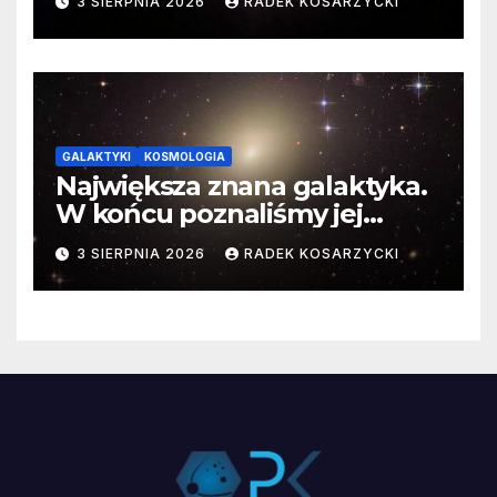
3 SIERPNIA 2026
RADEK KOSARZYCKI
GALAKTYKI
KOSMOLOGIA
Największa znana galaktyka.
W końcu poznaliśmy jej
faktyczne wymiary
3 SIERPNIA 2026
RADEK KOSARZYCKI