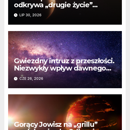
odkrywa „drugie życie”
planety krążącej wokół
LIP 30, 2026
martwej gwiazdy
Gwiezdny intruz z przeszłości.
Niezwykły wpływ dawnego
spotkania na komety Układu
CZE 26, 2026
Słonecznego
Gorący Jowisz na „grillu”