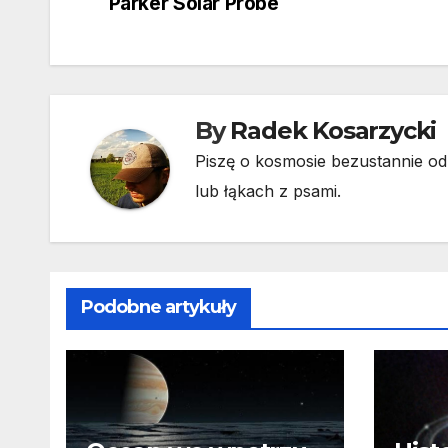
Parker Solar Probe
wpisu
By
Radek Kosarzycki
Piszę o kosmosie bezustannie od 
lub łąkach z psami.
Podobne artykuły