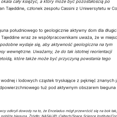
 okala cały księżyc, a który może być pozostałością po
 Tajeddine, członek zespołu Cassini z Uniwersytetu w Co
guna południowego to geologicznie aktywny dom dla długic
. Tajeddine wraz ze współpracownikami uważa, że w miejsc
podobne wydaje się, aby aktywność geologiczna na tym
y wewnętrzne. Uważamy, że do tak istotnej reorientacji
toidą, które także może być przyczyną powstania tego
 wodnej i lodowych cząstek tryskające z pęknięć znanych 
 podpowierzchniowego tuż pod aktywnym obszarem bieguna
cy odkryli dowody na to, że Enceladus mógł przewrócić się na bok tak,
 pobliże bieguna. Źródło: NASA/JPL-Caltech/Space Science Institute/Cor