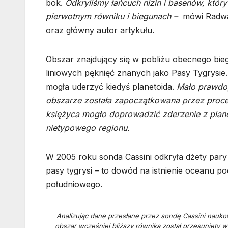
bok.
Odkryliśmy łańcuch nizin i basenów, który
pierwotnym równiku i biegunach –
mówi Radwan
oraz główny autor artykułu.
Obszar znajdujący się w pobliżu obecnego bie
liniowych pęknięć znanych jako Pasy Tygrysie
mogła uderzyć kiedyś planetoida.
Mało prawdo
obszarze została zapoczątkowana przez proces
księżyca mogło doprowadzić zderzenie z plane
nietypowego regionu.
W 2005 roku sonda Cassini odkryła dżety pary
pasy tygrysi – to dowód na istnienie oceanu
południowego.
Analizując dane przesłane przez sondę Cassini naukow
obszar wcześniej bliższy równika został przesunięty w