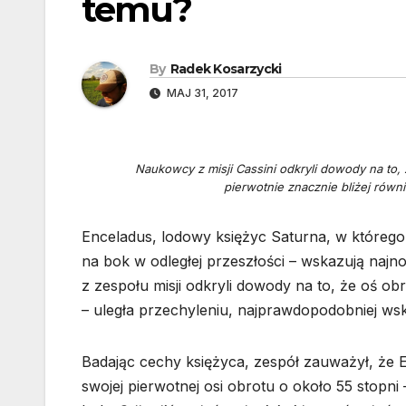
temu?
By
Radek Kosarzycki
MAJ 31, 2017
Naukowcy z misji Cassini odkryli dowody na to
pierwotnie znacznie bliżej równ
Enceladus, lodowy księżyc Saturna, w którego 
na bok w odległej przeszłości – wskazują na
z zespołu misji odkryli dowody na to, że oś ob
– uległa przechyleniu, najprawdopodobniej wsk
Badając cechy księżyca, zespół zauważył, że 
swojej pierwotnej osi obrotu o około 55 stopni