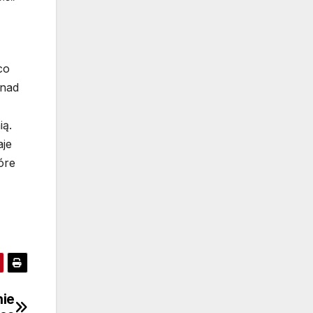
co
onad
ią.
aje
óre
nie