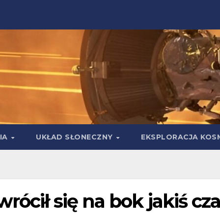
IA
UKŁAD SŁONECZNY
EKSPLORACJA KOS
rócił się na bok jakiś cz