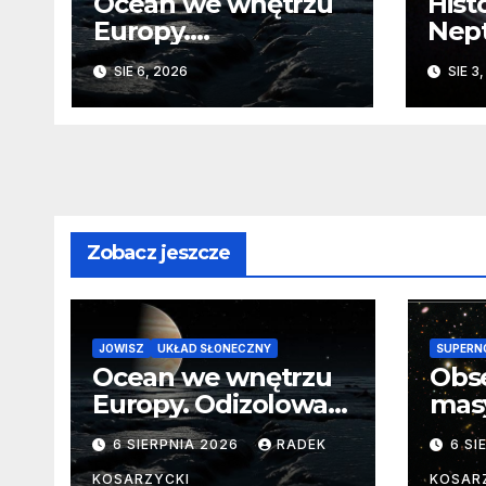
Ocean we wnętrzu
Hist
Europy.
Nep
Odizolowani przez
sko
SIE 6, 2026
SIE 3
lodową barierę
Zobacz jeszcze
JOWISZ
UKŁAD SŁONECZNY
SUPERN
Ocean we wnętrzu
Obs
Europy. Odizolowani
mas
przez lodową
od 
6 SIERPNIA 2026
RADEK
6 SI
barierę
pocz
Nie
KOSARZYCKI
KOSAR