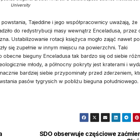
University
h powstania, Tajeddine i jego współpracownicy uważają, że
adziło do redystrybucji masy wewnątrz Enceladusa, przez 
yczna. Ustabilizowanie rotacji księżyca mogło zająć nawet p
zły się zupełnie w innym miejscu na powierzchni. Taki
obecne bieguny Enceladusa tak bardzo się od siebie różn
ologicznie młody, a północny pokryty jest kraterami i wyd
znacznie bardziej siebie przypominały przed zderzeniem, kt
wstania pasów tygrysich w pobliżu bieguna południowego.
a
SDO obserwuje częściowe zaćmie