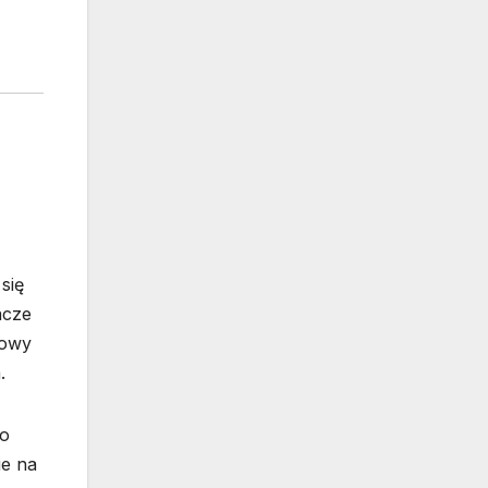
się
acze
iowy
.
do
ie na