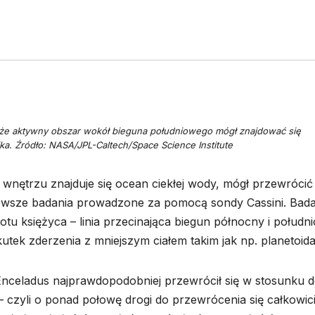
, że aktywny obszar wokół bieguna południowego mógł znajdować się
ika. Źródło: NASA/JPL-Caltech/Space Science Institute
wnętrzu znajduje się ocean ciekłej wody, mógł przewrócić 
jnowsze badania prowadzone za pomocą sondy Cassini. Bad
rotu księżyca – linia przecinająca biegun północny i połudn
utek zderzenia z mniejszym ciałem takim jak np. planetoida
Enceladus najprawdopodobniej przewrócił się w stosunku 
 – czyli o ponad połowę drogi do przewrócenia się całkowic