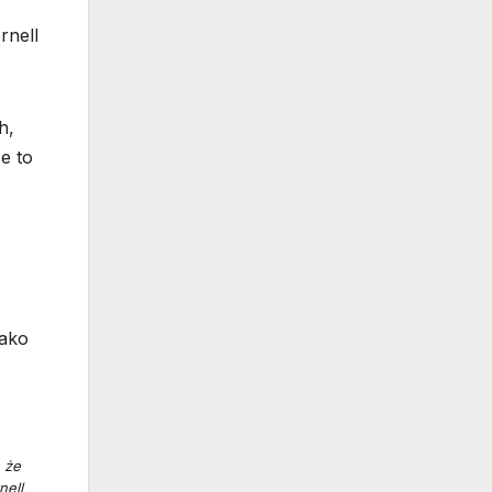
rnell
h,
e to
jako
 że
nell