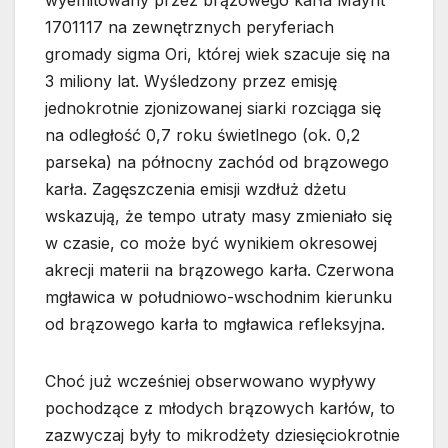
wyemitowany przez brązowego karła Mayrit
1701117 na zewnętrznych peryferiach
gromady sigma Ori, której wiek szacuje się na
3 miliony lat. Wyśledzony przez emisję
jednokrotnie zjonizowanej siarki rozciąga się
na odległość 0,7 roku świetlnego (ok. 0,2
parseka) na północny zachód od brązowego
karła. Zagęszczenia emisji wzdłuż dżetu
wskazują, że tempo utraty masy zmieniało się
w czasie, co może być wynikiem okresowej
akrecji materii na brązowego karła. Czerwona
mgławica w południowo-wschodnim kierunku
od brązowego karła to mgławica refleksyjna.
Choć już wcześniej obserwowano wypływy
pochodzące z młodych brązowych karłów, to
zazwyczaj były to mikrodżety dziesięciokrotnie