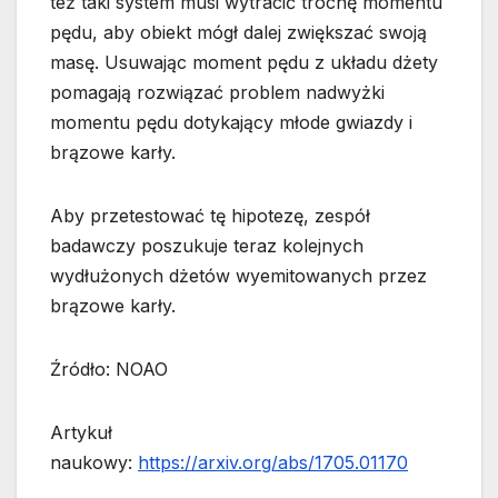
też taki system musi wytracić trochę momentu
pędu, aby obiekt mógł dalej zwiększać swoją
masę. Usuwając moment pędu z układu dżety
pomagają rozwiązać problem nadwyżki
momentu pędu dotykający młode gwiazdy i
brązowe karły.
Aby przetestować tę hipotezę, zespół
badawczy poszukuje teraz kolejnych
wydłużonych dżetów wyemitowanych przez
brązowe karły.
Źródło: NOAO
Artykuł
naukowy:
https://arxiv.org/abs/1705.01170