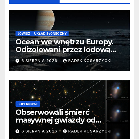
JOWISZ
UKŁAD SŁONECZNY
Ocean we wnętrzu Europy.
Odizolowani przez lodową
barierę
6 SIERPNIA 2026
RADEK KOSARZYCKI
SUPERNOWE
Obserwowali śmierć
masywnej gwiazdy od
samego początku. Niezwykle
6 SIERPNIA 2026
RADEK KOSARZYCKI
cenne dane