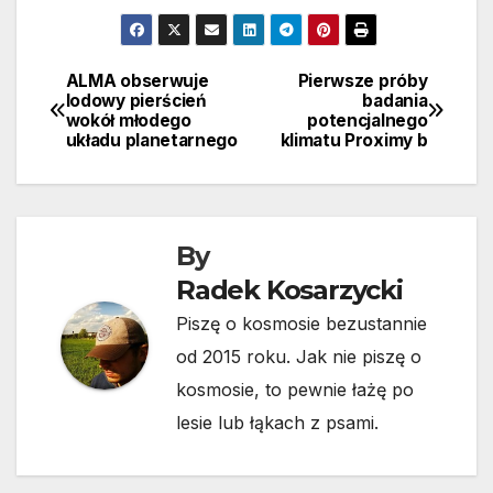
ALMA obserwuje
Pierwsze próby
Nawigacja
lodowy pierścień
badania
wokół młodego
potencjalnego
wpisu
układu planetarnego
klimatu Proximy b
By
Radek Kosarzycki
Piszę o kosmosie bezustannie
od 2015 roku. Jak nie piszę o
kosmosie, to pewnie łażę po
lesie lub łąkach z psami.