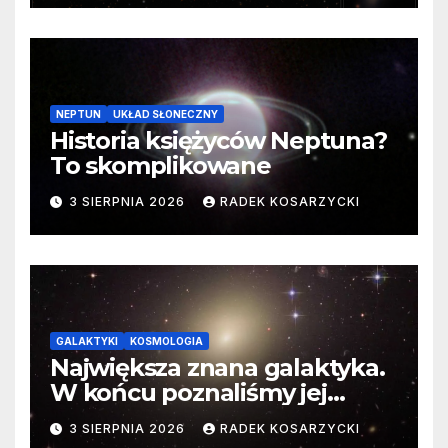
NEPTUN
UKŁAD SŁONECZNY
Historia księżyców Neptuna?
To skomplikowane
3 SIERPNIA 2026
RADEK KOSARZYCKI
GALAKTYKI
KOSMOLOGIA
Największa znana galaktyka.
W końcu poznaliśmy jej
faktyczne wymiary
3 SIERPNIA 2026
RADEK KOSARZYCKI