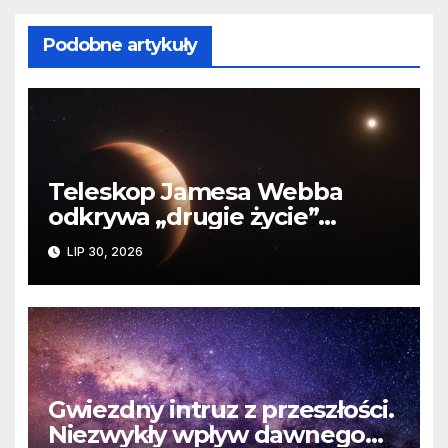
Podobne artykuły
Teleskop Jamesa Webba
odkrywa „drugie życie”
planety krążącej wokół
LIP 30, 2026
martwej gwiazdy
Gwiezdny intruz z przeszłości.
Niezwykły wpływ dawnego