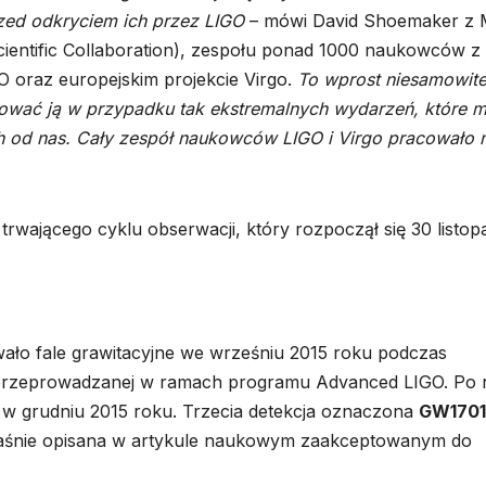
przed odkryciem ich przez LIGO
– mówi David Shoemaker z 
ientific Collaboration), zespołu ponad 1000 naukowców z
O oraz europejskim projekcie Virgo.
To wprost niesamowite
estować ją w przypadku tak ekstremalnych wydarzeń, które m
nych od nas. Cały zespół naukowców LIGO i Virgo pracowało 
trwającego cyklu obserwacji, który rozpoczął się 30 listop
ało fale grawitacyjne we wrześniu 2015 roku podczas
i przeprowadzanej w ramach programu Advanced LIGO. Po 
ać w grudniu 2015 roku. Trzecia detekcja oznaczona
GW170
 właśnie opisana w artykule naukowym zaakceptowanym do