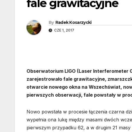
fale grawitacyjne
By
Radek Kosarzycki
CZE 1, 2017
Obserwatorium LIGO (Laser Interferometer G
zarejestrowało fale grawitacyjne, zmarszcz
otwarcie nowego okna na Wszechświat, nowe
pierwszych obserwacji, fale powstały w pro
Nowo powstała w procesie łączenia czarna dz
wypełnia ona lukę między masami dwóch wcześ
pierwszym przypadku 62, a w drugim 21 masy 