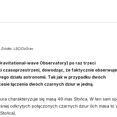
Źródło: LSC/OzGrav
ravitational-wave Observatory) po raz trzeci
ki czasoprzestrzeni, dowodząc, że faktycznie obserwuj
go działu astronomii. Tak jak w przypadku dwóch
cesie łączenia dwóch czarnych dziur w jedną.
iura charakteryzuje się masą 49 mas Słońca. W ten sam s
niej odkrytych połączonych czarnych dziur (ich masa to 
Słońca).