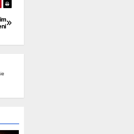
mim
eni
ie