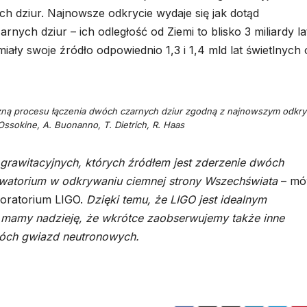
h dziur. Najnowsze odkrycie wydaje się jak dotąd
nych dziur – ich odległość od Ziemi to blisko 3 miliardy la
iały swoje źródło odpowiednio 1,3 i 1,4 mld lat świetlnych 
zną procesu łączenia dwóch czarnych dziur zgodną z najnowszym odkr
Ossokine, A. Buonanno, T. Dietrich, R. Haas
 grawitacyjnych, których źródłem jest zderzenie dwóch
rwatorium w odkrywaniu ciemnej strony Wszechświata
– mó
boratorium LIGO.
Dzięki temu, że LIGO jest idealnym
 mamy nadzieję, że wkrótce zaobserwujemy także inne
dwóch gwiazd neutronowych.