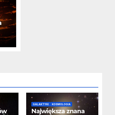
a
ia
a o
GALAKTYKI
KOSMOLOGIA
ców
Największa znana