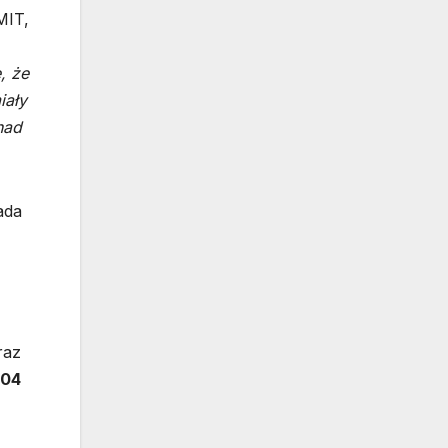
MIT,
, że
iały
nad
ada
raz
104