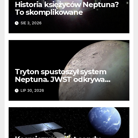
Historia księżyców Neptuna?
To skomplikowane
SIE 3, 2026
Tryton spustoszył system
Neptuna. JWST odkrywa
ślady kosmicznej katastrofy i
LIP 30, 2026
zaginionego lodu