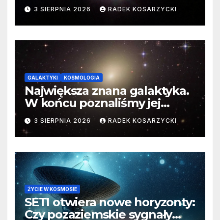
3 SIERPNIA 2026
RADEK KOSARZYCKI
GALAKTYKI
KOSMOLOGIA
Największa znana galaktyka.
W końcu poznaliśmy jej
faktyczne wymiary
3 SIERPNIA 2026
RADEK KOSARZYCKI
ŻYCIE W KOSMOSIE
SETI otwiera nowe horyzonty:
Czy pozaziemskie sygnały