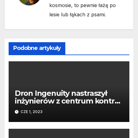
kosmosie, to pewnie łażę po
lesie lub łąkach z psami.
Podobne artykuły
Dron Ingenuity nastraszył
inżynierów z centrum kontroli
misji. Sześć dni milczenia
CZE 1, 2023