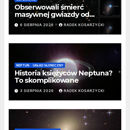
Obserwowali śmierć
masywnej gwiazdy od
samego początku. Niezwykle
6 SIERPNIA 2026
RADEK KOSARZYCKI
cenne dane
NEPTUN
UKŁAD SŁONECZNY
Historia księżyców Neptuna?
To skomplikowane
3 SIERPNIA 2026
RADEK KOSARZYCKI