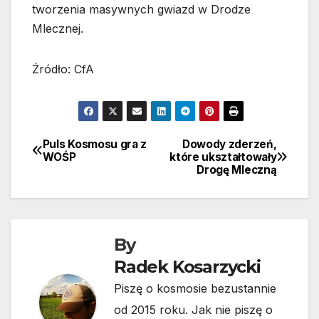
tworzenia masywnych gwiazd w Drodze
Mlecznej.
Źródło: CfA
Puls Kosmosu gra z
Dowody zderzeń,
Nawigacja
WOŚP
które ukształtowały
Drogę Mleczną
wpisu
By
Radek Kosarzycki
Piszę o kosmosie bezustannie
od 2015 roku. Jak nie piszę o