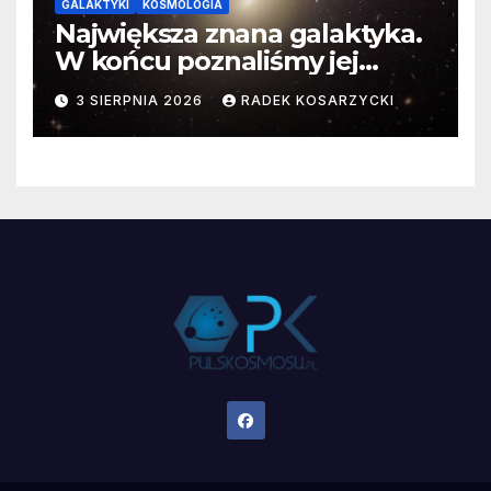
GALAKTYKI
KOSMOLOGIA
Największa znana galaktyka.
W końcu poznaliśmy jej
faktyczne wymiary
3 SIERPNIA 2026
RADEK KOSARZYCKI