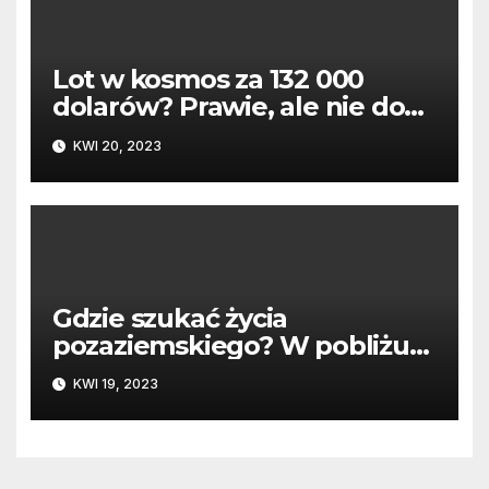
Lot w kosmos za 132 000
dolarów? Prawie, ale nie do
końca
KWI 20, 2023
Gdzie szukać życia
pozaziemskiego? W pobliżu
tych gwiazd
KWI 19, 2023