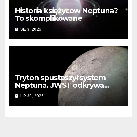
Historia księżyców Neptuna?
To skomplikowane
SIE 3, 2026
Tryton spustoszył system
Neptuna. JWST odkrywa
ślady kosmicznej katastrofy i
LIP 30, 2026
zaginionego lodu