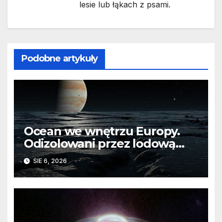
lesie lub łąkach z psami.
Podobne artykuły
Ocean we wnętrzu Europy.
Odizolowani przez lodową
barierę
SIE 6, 2026