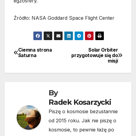
egzosfery.
Źródło: NASA Goddard Space Flight Center
Ciemna strona
Solar Orbiter
Nawigacja
Saturna
przygotowuje się do
misji
wpisu
By
Radek Kosarzycki
Piszę o kosmosie bezustannie
od 2015 roku. Jak nie piszę o
kosmosie, to pewnie łażę po