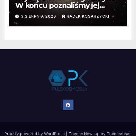
W końcu poznaliśmy jej
faktyczne wymiary
3 SIERPNIA 2026
RADEK KOSARZYCKI
Proudly powered by WordPress
|
Theme:
Newsup
by
Themeansar
.