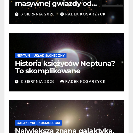
masywnej gwiazdy od
samego początku. Niezwykle
6 SIERPNIA 2026
RADEK KOSARZYCKI
cenne dane
NEPTUN
UKŁAD SŁONECZNY
Historia księżyców Neptuna?
To skomplikowane
3 SIERPNIA 2026
RADEK KOSARZYCKI
GALAKTYKI
KOSMOLOGIA
Największa znana galaktyka.