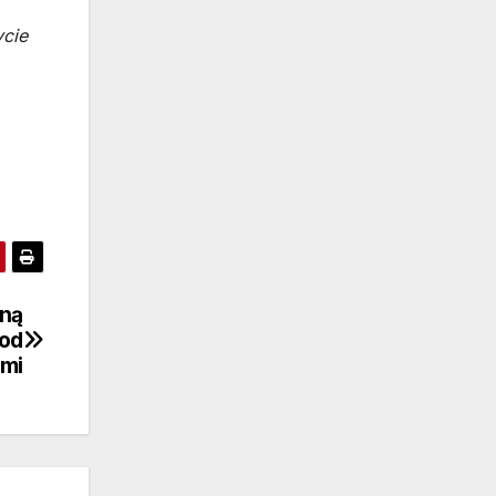
ycie
ną
 od
emi