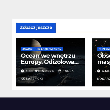
Zobacz jeszcze
JOWISZ
UKŁAD SŁONECZNY
SUPERN
Ocean we wnętrzu
Obs
Europy. Odizolowani
mas
przez lodową
od 
6 SIERPNIA 2026
RADEK
6 SI
barierę
pocz
Nie
KOSARZYCKI
KOSAR
dan