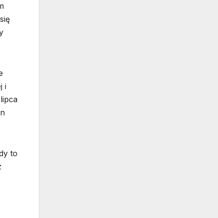
m
się
y
e
 i
lipca
en
dy to
z