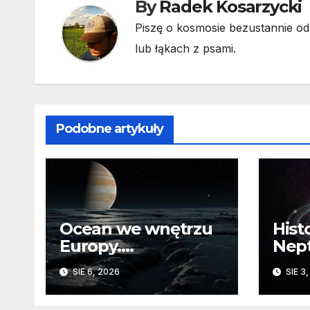
By
Radek Kosarzycki
Piszę o kosmosie bezustannie od 
lub łąkach z psami.
Podobne artykuły
Ocean we wnętrzu
Hist
Europy.
Nep
Odizolowani przez
sko
SIE 6, 2026
SIE 3
lodową barierę