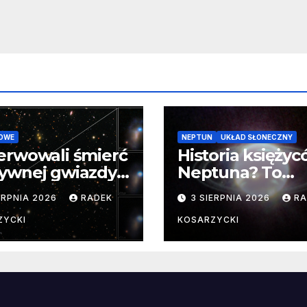
zaginionego lod
OWE
NEPTUN
UKŁAD SŁONECZNY
erwowali śmierć
Historia księży
ywnej gwiazdy
Neptuna? To
samego
skomplikowane
ERPNIA 2026
RADEK
3 SIERPNIA 2026
RA
ątku.
zwykle cenne
ZYCKI
KOSARZYCKI
e