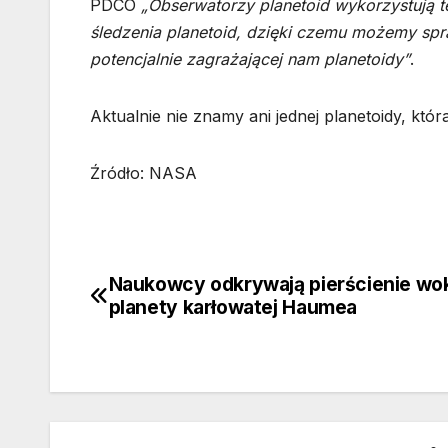
PDCO
„Obserwatorzy planetoid wykorzystują te
śledzenia planetoid, dzięki czemu możemy sp
potencjalnie zagrażającej nam planetoidy”
.
Aktualnie nie znamy ani jednej planetoidy, któ
Źródło: NASA
Naukowcy odkrywają pierścienie wo
Nawigacja
planety karłowatej Haumea
wpisu