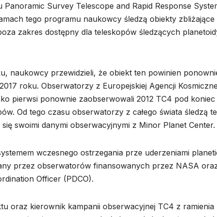
du Panoramic Survey Telescope and Rapid Response Syste
mach tego programu naukowcy śledzą obiekty zbliżające 
 poza zakres dostępny dla teleskopów śledzących planetoid
, naukowcy przewidzieli, że obiekt ten powinien ponowni
 2017 roku. Obserwatorzy z Europejskiej Agencji Kosmicznej
ko pierwsi ponownie zaobserwowali 2012 TC4 pod koniec 
ów. Od tego czasu obserwatorzy z całego świata śledzą t
elą się swoimi danymi obserwacyjnymi z Minor Planet Center.
 systemem wczesnego ostrzegania prze uderzeniami planeti
owany przez obserwatorów finansowanych przez NASA ora
dination Officer (PDCO).
ktu oraz kierownik kampanii obserwacyjnej TC4 z ramienia