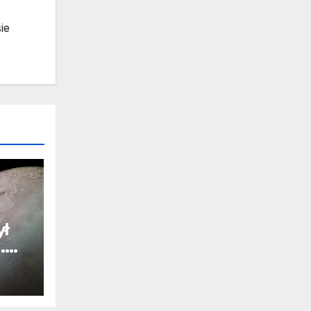
ie
ył
.
j