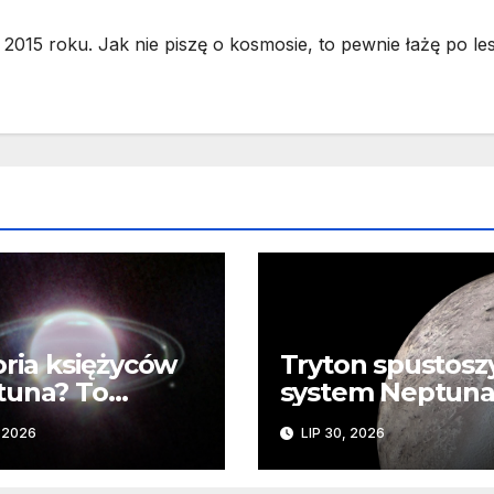
2015 roku. Jak nie piszę o kosmosie, to pewnie łażę po les
oria księżyców
Tryton spustosz
tuna? To
system Neptuna
mplikowane
JWST odkrywa
, 2026
LIP 30, 2026
ślady kosmiczne
katastrofy i