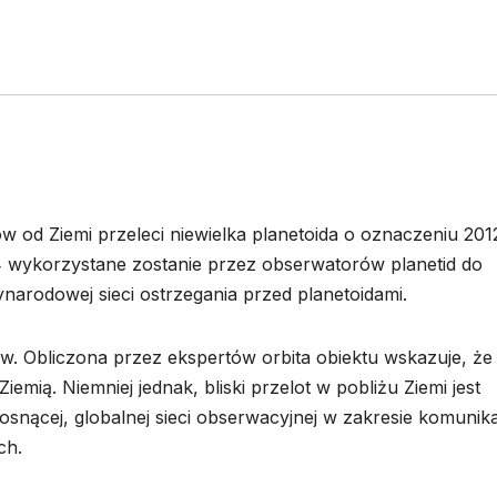
ów od Ziemi przeleci niewielka planetoida o oznaczeniu 201
4 wykorzystane zostanie przez obserwatorów planetid do
arodowej sieci ostrzegania przed planetoidami.
w. Obliczona przez ekspertów orbita obiektu wskazuje, że
iemią. Niemniej jednak, bliski przelot w pobliżu Ziemi jest
nącej, globalnej sieci obserwacyjnej w zakresie komunikac
ch.