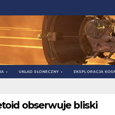
IA
UKŁAD SŁONECZNY
EKSPLORACJA KOS
etoid obserwuje bliski