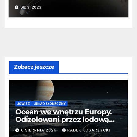
z kosmosu
SIE 3, 2023
Zobacz jeszcze
JOWISZ
UKŁAD SŁONECZNY
Ocean we wnętrzu Europy.
Odizolowani przez lodową
barierę
6 SIERPNIA 2026
RADEK KOSARZYCKI