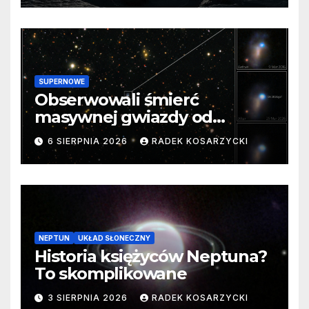
SUPERNOWE
Obserwowali śmierć
masywnej gwiazdy od
samego początku. Niezwykle
6 SIERPNIA 2026
RADEK KOSARZYCKI
cenne dane
NEPTUN
UKŁAD SŁONECZNY
Historia księżyców Neptuna?
To skomplikowane
3 SIERPNIA 2026
RADEK KOSARZYCKI