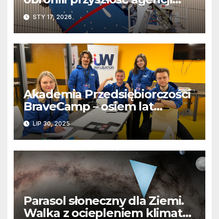
przed Trumpem
STY 17, 2026
Akademia Przedsiębiorczości
BraveCamp – osiem lat
programu, który zmienia
LIP 30, 2025
marzenia w realne projekty
Parasol słoneczny dla Ziemi.
Walka z ociepleniem klimatu