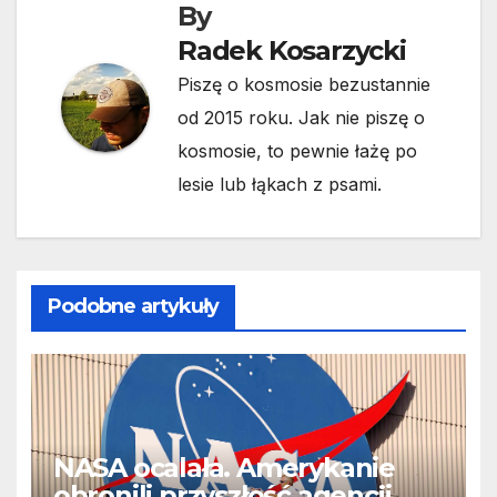
By
Radek Kosarzycki
Piszę o kosmosie bezustannie
od 2015 roku. Jak nie piszę o
kosmosie, to pewnie łażę po
lesie lub łąkach z psami.
Podobne artykuły
NASA ocalała. Amerykanie
obronili przyszłość agencji