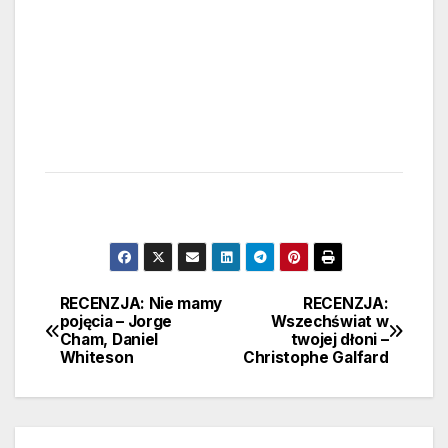
RECENZJA: Nie mamy
RECENZJA:
Nawigacja
pojęcia – Jorge
Wszechświat w
Cham, Daniel
twojej dłoni –
wpisu
Whiteson
Christophe Galfard