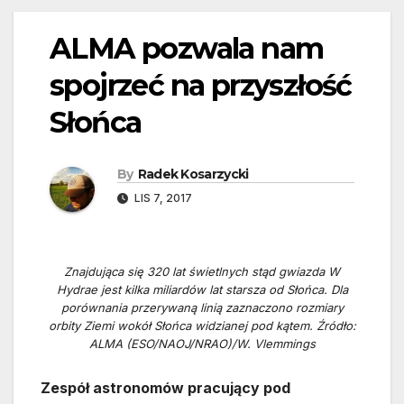
ALMA pozwala nam
spojrzeć na przyszłość
Słońca
By
Radek Kosarzycki
LIS 7, 2017
Znajdująca się 320 lat świetlnych stąd gwiazda W
Hydrae jest kilka miliardów lat starsza od Słońca. Dla
porównania przerywaną linią zaznaczono rozmiary
orbity Ziemi wokół Słońca widzianej pod kątem. Źródło:
ALMA (ESO/NAOJ/NRAO)/W. Vlemmings
Zespół astronomów pracujący pod