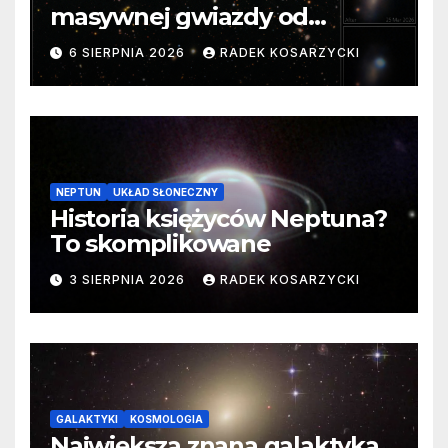
masywnej gwiazdy od
samego początku. Niezwykle
6 SIERPNIA 2026
RADEK KOSARZYCKI
cenne dane
NEPTUN
UKŁAD SŁONECZNY
Historia księżyców Neptuna?
To skomplikowane
3 SIERPNIA 2026
RADEK KOSARZYCKI
GALAKTYKI
KOSMOLOGIA
Największa znana galaktyka.