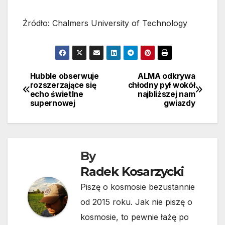
Źródło: Chalmers University of Technology
Hubble obserwuje
ALMA odkrywa
Nawigacja
rozszerzające się
chłodny pył wokół
echo świetlne
najbliższej nam
wpisu
supernowej
gwiazdy
By
Radek Kosarzycki
Piszę o kosmosie bezustannie
od 2015 roku. Jak nie piszę o
kosmosie, to pewnie łażę po