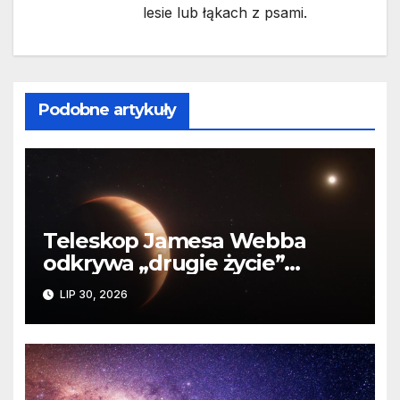
lesie lub łąkach z psami.
Podobne artykuły
Teleskop Jamesa Webba
odkrywa „drugie życie”
planety krążącej wokół
LIP 30, 2026
martwej gwiazdy