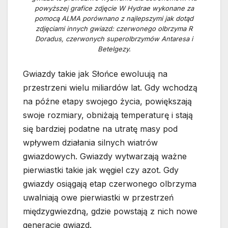
powyższej grafice zdjęcie W Hydrae wykonane za
pomocą ALMA porównano z najlepszymi jak dotąd
zdjęciami innych gwiazd: czerwonego olbrzyma R
Doradus, czerwonych superolbrzymów Antaresa i
Betelgezy.
Gwiazdy takie jak Słońce ewoluują na
przestrzeni wielu miliardów lat. Gdy wchodzą
na późne etapy swojego życia, powiększają
swoje rozmiary, obniżają temperaturę i stają
się bardziej podatne na utratę masy pod
wpływem działania silnych wiatrów
gwiazdowych. Gwiazdy wytwarzają ważne
pierwiastki takie jak węgiel czy azot. Gdy
gwiazdy osiągają etap czerwonego olbrzyma
uwalniają owe pierwiastki w przestrzeń
międzygwiezdną, gdzie powstają z nich nowe
generacje gwiazd.