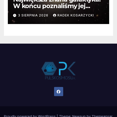
W końcu poznaliśmy jej
faktyczne wymiary
3 SIERPNIA 2026
RADEK KOSARZYCKI
Proudly powered by WordPress
|
Theme:
Newsup
by
Themeansar
.