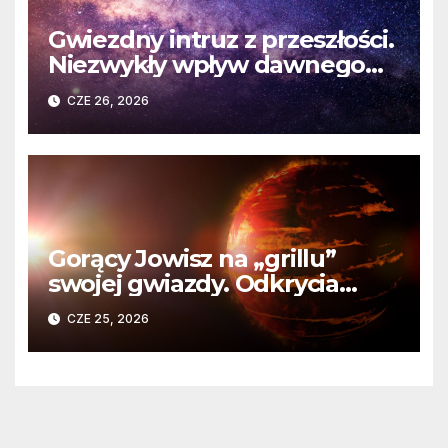
Gwiezdny intruz z przeszłości.
Niezwykły wpływ dawnego
spotkania na komety Układu
CZE 26, 2026
Słonecznego
Gorący Jowisz na „grillu”
swojej gwiazdy. Odkrycia
Teleskopu Webba o HD
CZE 25, 2026
80606 b