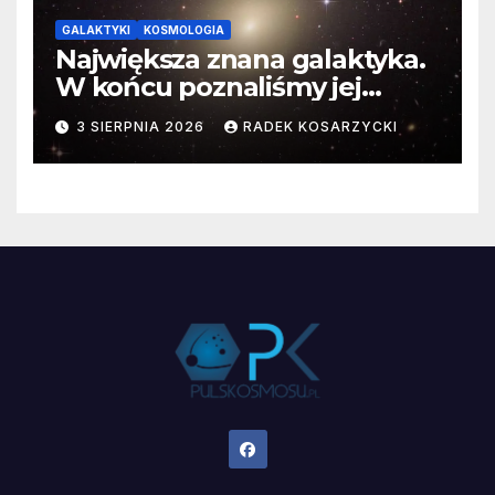
GALAKTYKI
KOSMOLOGIA
Największa znana galaktyka.
W końcu poznaliśmy jej
faktyczne wymiary
3 SIERPNIA 2026
RADEK KOSARZYCKI