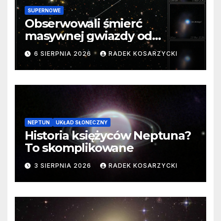
SUPERNOWE
Obserwowali śmierć
masywnej gwiazdy od
samego początku. Niezwykle
6 SIERPNIA 2026
RADEK KOSARZYCKI
cenne dane
NEPTUN
UKŁAD SŁONECZNY
Historia księżyców Neptuna?
To skomplikowane
3 SIERPNIA 2026
RADEK KOSARZYCKI