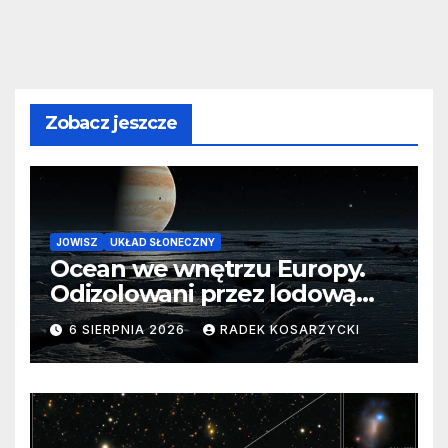
Zobacz jeszcze
JOWISZ
UKŁAD SŁONECZNY
Ocean we wnętrzu Europy.
Odizolowani przez lodową
barierę
6 SIERPNIA 2026
RADEK KOSARZYCKI