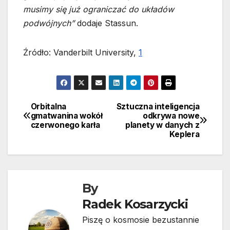
musimy się już ograniczać do układów
podwójnych”
dodaje Stassun.
Źródło: Vanderbilt University,
1
Orbitalna
Sztuczna inteligencja
Nawigacja
gmatwanina wokół
odkrywa nowe
czerwonego karła
planety w danych z
wpisu
Keplera
By
Radek Kosarzycki
Piszę o kosmosie bezustannie