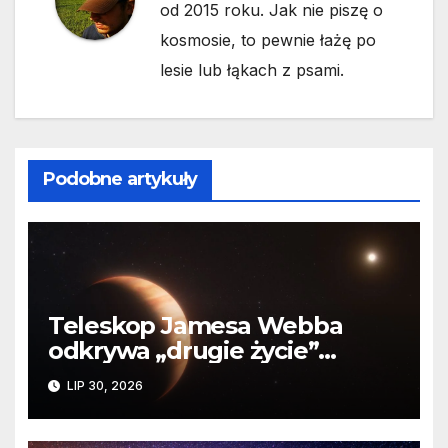
od 2015 roku. Jak nie piszę o
kosmosie, to pewnie łażę po
lesie lub łąkach z psami.
Podobne artykuły
Teleskop Jamesa Webba
odkrywa „drugie życie”
planety krążącej wokół
LIP 30, 2026
martwej gwiazdy