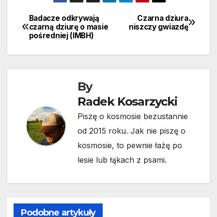
Badacze odkrywają
Czarna dziura
Nawigacja
czarną dziurę o masie
niszczy gwiazdę
pośredniej (IMBH)
wpisu
By
Radek Kosarzycki
Piszę o kosmosie bezustannie
od 2015 roku. Jak nie piszę o
kosmosie, to pewnie łażę po
lesie lub łąkach z psami.
Podobne artykuły