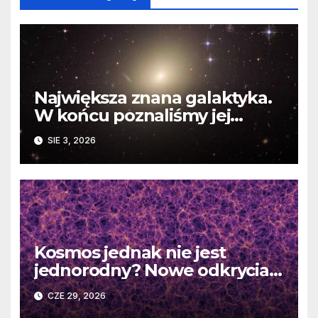
Największa znana galaktyka.
W końcu poznaliśmy jej
faktyczne wymiary
SIE 3, 2026
Kosmos jednak nie jest
jednorodny? Nowe odkrycia
DESI burzą fundamentalne
CZE 29, 2026
zasady kosmologii