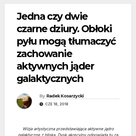
Jedna czy dwie
czarne dziury. Obłoki
pyłu mogą tłumaczyć
zachowanie
aktywnych jąder
galaktycznych
By
Radek Kosarzycki
CZE 18, 2018
Wizja artystyczna przedstawiająca aktywne jądro
galaktyczne z bliska. Dysk akrecyjny odpowiada tu za