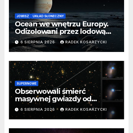
JOWISZ
UKŁAD SŁONECZNY
Ocean we wnętrzu Europy.
Odizolowani przez lodową
barierę
6 SIERPNIA 2026
RADEK KOSARZYCKI
SUPERNOWE
Obserwowali śmierć
masywnej gwiazdy od
samego początku. Niezwykle
6 SIERPNIA 2026
RADEK KOSARZYCKI
cenne dane