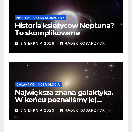
NEPTUN
UKŁAD SŁONECZNY
Historia księżyców Neptuna?
To skomplikowane
3 SIERPNIA 2026
RADEK KOSARZYCKI
GALAKTYKI
KOSMOLOGIA
Największa znana galaktyka.
W końcu poznaliśmy jej
faktyczne wymiary
3 SIERPNIA 2026
RADEK KOSARZYCKI