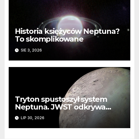
Historia księżyców Neptuna?
To skomplikowane
SIE 3, 2026
Tryton spustoszył system
Neptuna. JWST odkrywa
ślady kosmicznej katastrofy i
LIP 30, 2026
zaginionego lodu