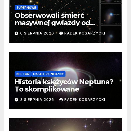
SUPERNOWE
Obserwowali śmierć
masywnej gwiazdy od
samego początku. Niezwykle
6 SIERPNIA 2026
RADEK KOSARZYCKI
cenne dane
NEPTUN
UKŁAD SŁONECZNY
Historia księżyców Neptuna?
To skomplikowane
3 SIERPNIA 2026
RADEK KOSARZYCKI