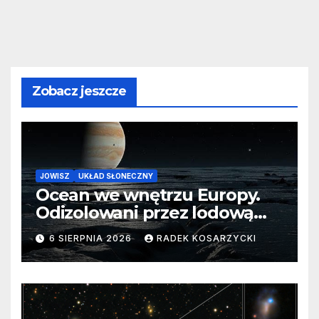
Zobacz jeszcze
JOWISZ
UKŁAD SŁONECZNY
Ocean we wnętrzu Europy.
Odizolowani przez lodową
barierę
6 SIERPNIA 2026
RADEK KOSARZYCKI