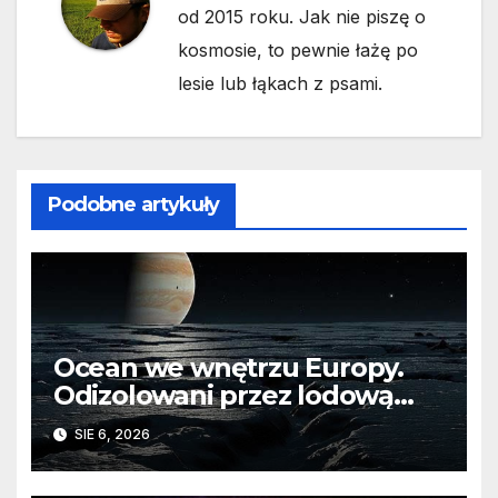
od 2015 roku. Jak nie piszę o
kosmosie, to pewnie łażę po
lesie lub łąkach z psami.
Podobne artykuły
Ocean we wnętrzu Europy.
Odizolowani przez lodową
barierę
SIE 6, 2026