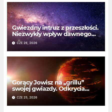
Gwiezdny intruz z przeszłości.
Niezwykły wpływ dawnego
spotkania na komety Układu
CZE 26, 2026
Słonecznego
Gorący Jowisz na „grillu”
swojej gwiazdy. Odkrycia
Teleskopu Webba o HD
CZE 25, 2026
80606 b