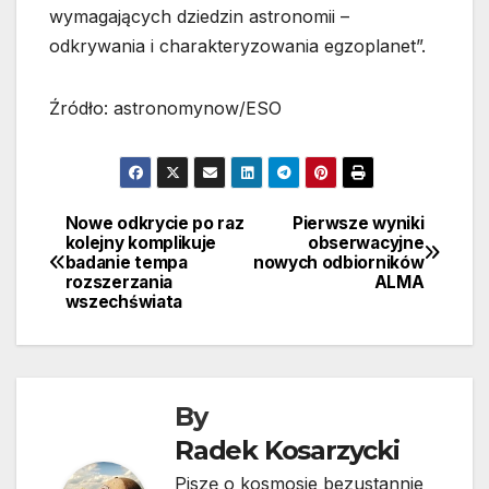
wymagających dziedzin astronomii –
odkrywania i charakteryzowania egzoplanet”.
Źródło: astronomynow/ESO
Nowe odkrycie po raz
Pierwsze wyniki
Nawigacja
kolejny komplikuje
obserwacyjne
badanie tempa
nowych odbiorników
wpisu
rozszerzania
ALMA
wszechświata
By
Radek Kosarzycki
Piszę o kosmosie bezustannie