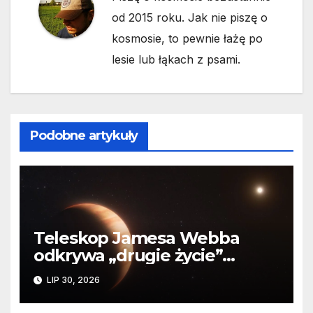
od 2015 roku. Jak nie piszę o
kosmosie, to pewnie łażę po
lesie lub łąkach z psami.
Podobne artykuły
Teleskop Jamesa Webba
odkrywa „drugie życie”
planety krążącej wokół
LIP 30, 2026
martwej gwiazdy