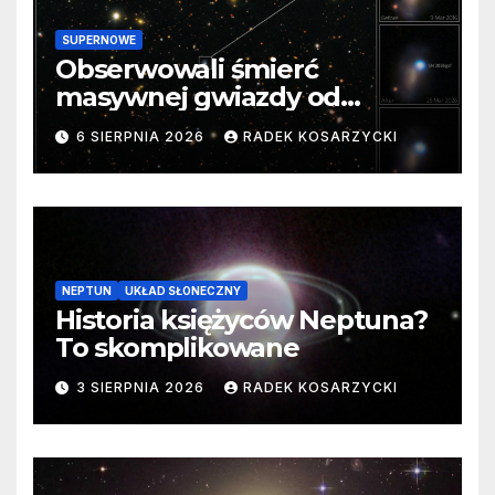
SUPERNOWE
Obserwowali śmierć
masywnej gwiazdy od
samego początku. Niezwykle
6 SIERPNIA 2026
RADEK KOSARZYCKI
cenne dane
NEPTUN
UKŁAD SŁONECZNY
Historia księżyców Neptuna?
To skomplikowane
3 SIERPNIA 2026
RADEK KOSARZYCKI