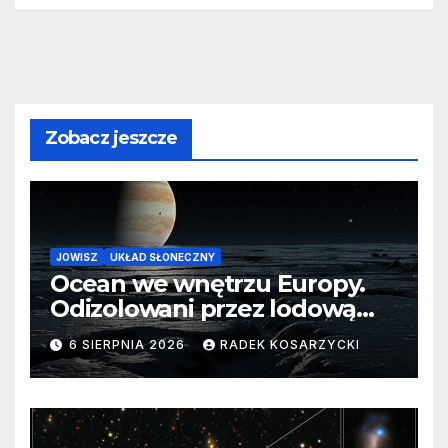
Zobacz jeszcze
JOWISZ
UKŁAD SŁONECZNY
Ocean we wnętrzu Europy.
Odizolowani przez lodową
barierę
6 SIERPNIA 2026
RADEK KOSARZYCKI