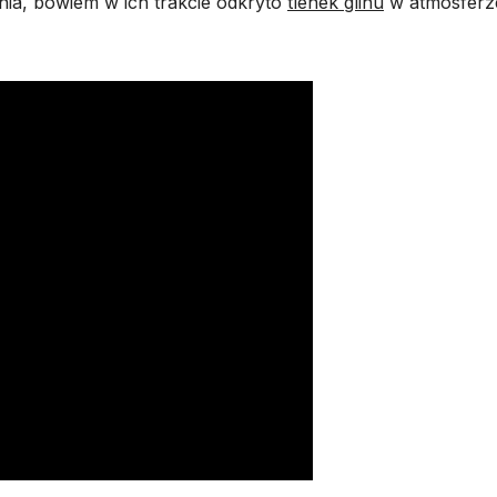
ia, bowiem w ich trakcie odkryto
tlenek glinu
w atmosferz