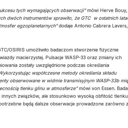
sukcesu tych wymagających obserwacji”
mówi Herve Bouy,
ych dwóch instrumentów sprawiło, że GTC w ostatnich lata
tmosfer egzoplanetarnych”
dodaje Antonio Cabrera Lavers,
TC/OSIRIS umożliwiło badaczom stworzenie fizycznie
wiazdy macierzystej. Pulsacje WASP-33 oraz zmiany ich
eniowania zostały uwzględnione podczas określania
Wykorzystując współczesne metody określania składu
enty obserwowane w widmie transmisyjnym WASP-33b mi
cnością tlenku glinu w atmosferze”
mówi von Essen. Bada
 innych związków, ale stosunkowo wysoką obfitość tlenku
cji potrzebne będą dalsze obserwacje prowadzone zarówno 