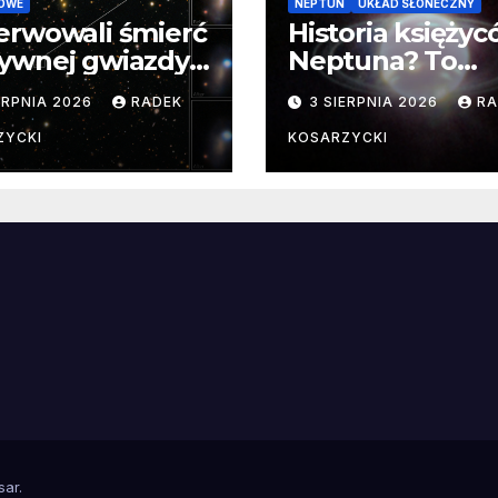
OWE
NEPTUN
UKŁAD SŁONECZNY
erwowali śmierć
Historia księży
ywnej gwiazdy
Neptuna? To
samego
skomplikowane
ERPNIA 2026
RADEK
3 SIERPNIA 2026
RA
ątku.
zwykle cenne
ZYCKI
KOSARZYCKI
e
sar
.