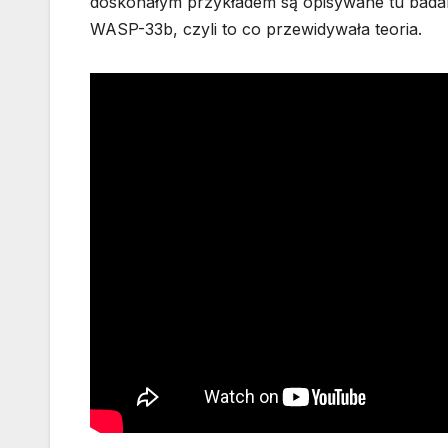
doskonałym przykładem są opisywane tu badan
WASP-33b, czyli to co przewidywała teoria.