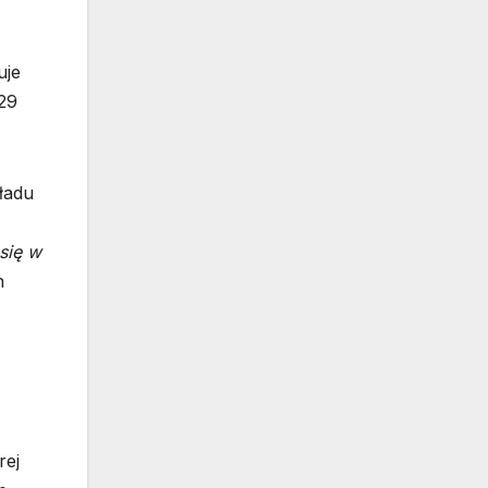
uje
 29
ładu
się w
n
rej