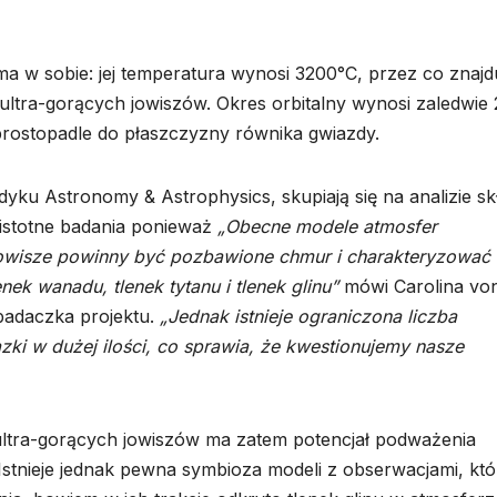
a w sobie: jej temperatura wynosi 3200°C, przez co znajd
 ultra-gorących jowiszów. Okres orbitalny wynosi zaledwie
 prostopadle do płaszczyzny równika gwiazdy.
yku Astronomy & Astrophysics, skupiają się na analizie sk
 istotne badania ponieważ
„Obecne modele atmosfer
jowisze powinny być pozbawione chmur i charakteryzować 
nek wanadu, tlenek tytanu i tlenek glinu”
mówi Carolina vo
 badaczka projektu.
„Jednak istnieje ograniczona liczba
zki w dużej ilości, co sprawia, że kwestionujemy nasze
ltra-gorących jowiszów ma zatem potencjał podważenia
stnieje jednak pewna symbioza modeli z obserwacjami, któ