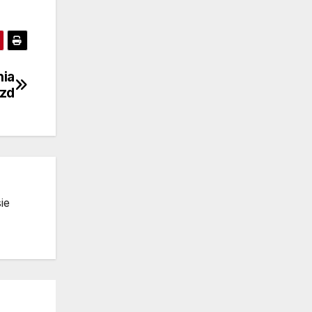
nia
zd
ie