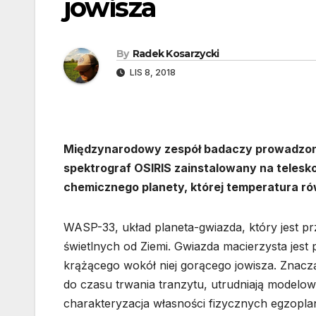
jowisza
By
Radek Kosarzycki
LIS 8, 2018
Międzynarodowy zespół badaczy prowadzony 
spektrograf OSIRIS zainstalowany na telesk
chemicznego planety, której temperatura r
WASP-33, układ planeta-gwiazda, który jest pr
świetlnych od Ziemi. Gwiazda macierzysta jest 
krążącego wokół niej gorącego jowisza. Znac
do czasu trwania tranzytu, utrudniają modelo
charakteryzacja własności fizycznych egzoplan