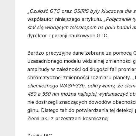
„Czułość GTC oraz OSIRIS były kluczowa dla 
współautor niniejszego artykułu.
„Połączenie t
stał się wiodącym teleskopem na polu badań a
dyrektor operacji naukowych GTC.
Bardzo precyzyjne dane zebrane za pomocą G
uzasadnionego modelu widzialnej zmienności g
amplitudy w zależności od długości fali promi
chromatycznej zmienności rozmiaru planety.
„
chemicznego WASP-33b, odkrywamy, że elem
450 a 550 nm można najlepiej wytłumaczyć obe
nie dostrzegli znaczących dowodów obecności
glinu. Dlatego też do potwierdzenia tej detek
Ziemi jak i z przestrzeni kosmicznej.
Źródło:IAC