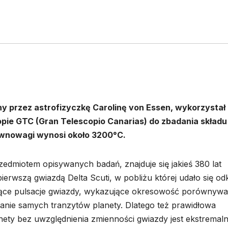
przez astrofizyczkę Carolinę von Essen, wykorzystał
opie GTC (Gran Telescopio Canarias) do zbadania składu
ównowagi wynosi około 3200°C.
zedmiotem opisywanych badań, znajduje się jakieś 380 lat
pierwszą gwiazdą Delta Scuti, w pobliżu której udało się od
zące pulsacje gwiazdy, wykazujące okresowość porównywa
wanie samych tranzytów planety. Dlatego też prawidłowa
ety bez uwzględnienia zmienności gwiazdy jest ekstremaln