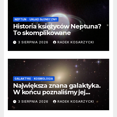
NEPTUN
UKŁAD SŁONECZNY
Historia księżyców Neptuna?
To skomplikowane
3 SIERPNIA 2026
RADEK KOSARZYCKI
GALAKTYKI
KOSMOLOGIA
Największa znana galaktyka.
W końcu poznaliśmy jej
faktyczne wymiary
3 SIERPNIA 2026
RADEK KOSARZYCKI