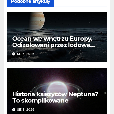
Podobne artykuły
Ocean we wnętrzu Europy.
Odizolowani przez lodową
barierę
SIE 6, 2026
Historia księżyców Neptuna?
To skomplikowane
SIE 3, 2026