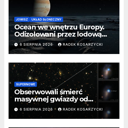
JOWISZ
UKŁAD SŁONECZNY
Ocean we wnętrzu Europy.
Odizolowani przez lodową
barierę
6 SIERPNIA 2026
RADEK KOSARZYCKI
SUPERNOWE
Obserwowali śmierć
masywnej gwiazdy od
samego początku. Niezwykle
6 SIERPNIA 2026
RADEK KOSARZYCKI
cenne dane