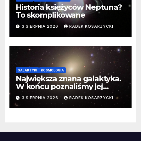
Historia księżyców Neptuna?
To skomplikowane
3 SIERPNIA 2026
RADEK KOSARZYCKI
GALAKTYKI
KOSMOLOGIA
Największa znana galaktyka.
W końcu poznaliśmy jej
faktyczne wymiary
3 SIERPNIA 2026
RADEK KOSARZYCKI