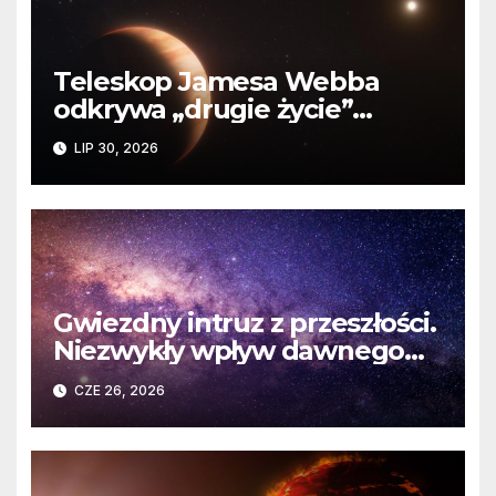
Teleskop Jamesa Webba
odkrywa „drugie życie”
planety krążącej wokół
LIP 30, 2026
martwej gwiazdy
Gwiezdny intruz z przeszłości.
Niezwykły wpływ dawnego
spotkania na komety Układu
CZE 26, 2026
Słonecznego