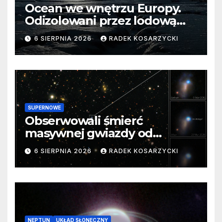
Ocean we wnętrzu Europy.
Odizolowani przez lodową
barierę
6 SIERPNIA 2026
RADEK KOSARZYCKI
SUPERNOWE
Obserwowali śmierć
masywnej gwiazdy od
samego początku. Niezwykle
6 SIERPNIA 2026
RADEK KOSARZYCKI
cenne dane
NEPTUN
UKŁAD SŁONECZNY