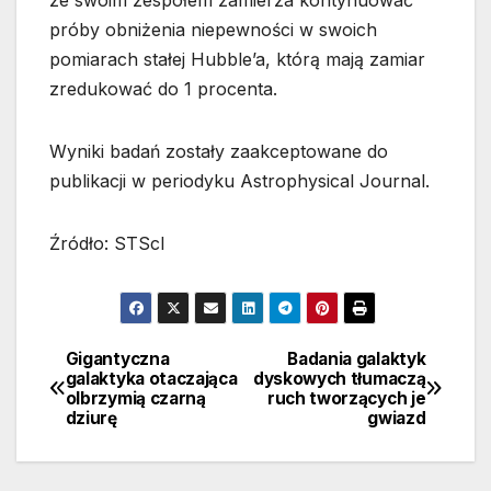
ze swoim zespołem zamierza kontynuować
próby obniżenia niepewności w swoich
pomiarach stałej Hubble’a, którą mają zamiar
zredukować do 1 procenta.
Wyniki badań zostały zaakceptowane do
publikacji w periodyku Astrophysical Journal.
Źródło: STScI
Gigantyczna
Badania galaktyk
Nawigacja
galaktyka otaczająca
dyskowych tłumaczą
olbrzymią czarną
ruch tworzących je
wpisu
dziurę
gwiazd