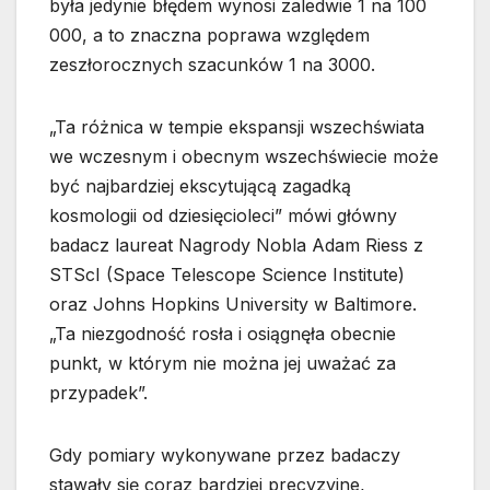
była jedynie błędem wynosi zaledwie 1 na 100
000, a to znaczna poprawa względem
zeszłorocznych szacunków 1 na 3000.
„Ta różnica w tempie ekspansji wszechświata
we wczesnym i obecnym wszechświecie może
być najbardziej ekscytującą zagadką
kosmologii od dziesięcioleci” mówi główny
badacz laureat Nagrody Nobla Adam Riess z
STScI (Space Telescope Science Institute)
oraz Johns Hopkins University w Baltimore.
„Ta niezgodność rosła i osiągnęła obecnie
punkt, w którym nie można jej uważać za
przypadek”.
Gdy pomiary wykonywane przez badaczy
stawały się coraz bardziej precyzyjne,