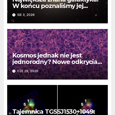
W końcu poznaliśmy jej
faktyczne wymiary
SIE 3, 2026
Kosmos jednak nie jest
jednorodny? Nowe odkrycia
DESI burzą fundamentalne
CZE 29, 2026
zasady kosmologii
Tajemnica TGSSJ1530+1049: