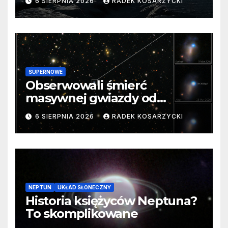
6 SIERPNIA 2026
RADEK KOSARZYCKI
SUPERNOWE
Obserwowali śmierć
masywnej gwiazdy od
samego początku. Niezwykle
6 SIERPNIA 2026
RADEK KOSARZYCKI
cenne dane
NEPTUN
UKŁAD SŁONECZNY
Historia księżyców Neptuna?
To skomplikowane