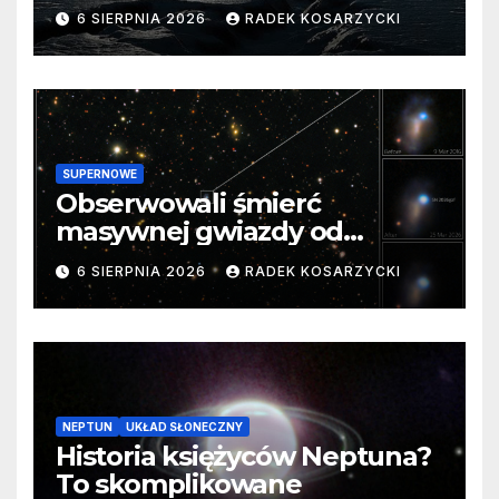
barierę
6 SIERPNIA 2026
RADEK KOSARZYCKI
SUPERNOWE
Obserwowali śmierć
masywnej gwiazdy od
samego początku. Niezwykle
6 SIERPNIA 2026
RADEK KOSARZYCKI
cenne dane
NEPTUN
UKŁAD SŁONECZNY
Historia księżyców Neptuna?
To skomplikowane