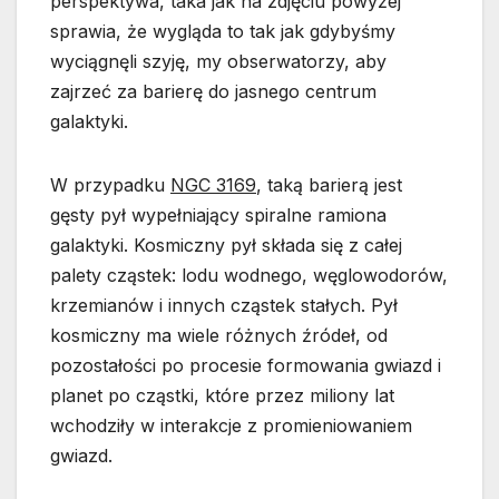
perspektywa, taka jak na zdjęciu powyżej
sprawia, że wygląda to tak jak gdybyśmy
wyciągnęli szyję, my obserwatorzy, aby
zajrzeć za barierę do jasnego centrum
galaktyki.
W przypadku
NGC 3169
, taką barierą jest
gęsty pył wypełniający spiralne ramiona
galaktyki. Kosmiczny pył składa się z całej
palety cząstek: lodu wodnego, węglowodorów,
krzemianów i innych cząstek stałych. Pył
kosmiczny ma wiele różnych źródeł, od
pozostałości po procesie formowania gwiazd i
planet po cząstki, które przez miliony lat
wchodziły w interakcje z promieniowaniem
gwiazd.