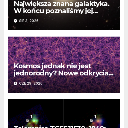
Największa znana galaktyka.
W końcu poznaliśmy jej
faktyczne wymiary
SIE 3, 2026
Kosmos jednak nie jest
jednorodny? Nowe odkrycia
DESI burzą fundamentalne
CZE 29, 2026
zasady kosmologii