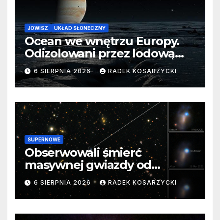
JOWISZ
UKŁAD SŁONECZNY
Ocean we wnętrzu Europy.
Odizolowani przez lodową
barierę
6 SIERPNIA 2026
RADEK KOSARZYCKI
SUPERNOWE
Obserwowali śmierć
masywnej gwiazdy od
samego początku. Niezwykle
6 SIERPNIA 2026
RADEK KOSARZYCKI
cenne dane