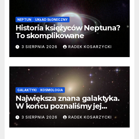
NEPTUN
UKŁAD SŁONECZNY
Historia księżyców Neptuna?
To skomplikowane
3 SIERPNIA 2026
RADEK KOSARZYCKI
GALAKTYKI
KOSMOLOGIA
Największa znana galaktyka.
W końcu poznaliśmy jej
faktyczne wymiary
3 SIERPNIA 2026
RADEK KOSARZYCKI