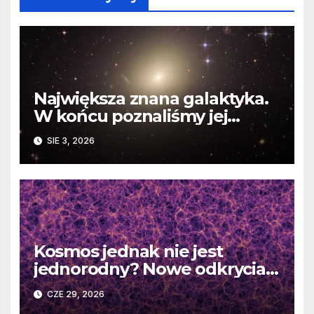
Największa znana galaktyka.
W końcu poznaliśmy jej
faktyczne wymiary
SIE 3, 2026
Kosmos jednak nie jest
jednorodny? Nowe odkrycia
DESI burzą fundamentalne
CZE 29, 2026
zasady kosmologii