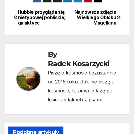
Hubble przygląda się
Najnowsze zdjęcie
Nawigacja
nietypowej pobliskiej
Wielkiego Obłoku
galaktyce
Magellana
wpisu
By
Radek Kosarzycki
Piszę o kosmosie bezustannie
od 2015 roku. Jak nie piszę o
kosmosie, to pewnie łażę po
lesie lub łąkach z psami.
Podobne artykuły