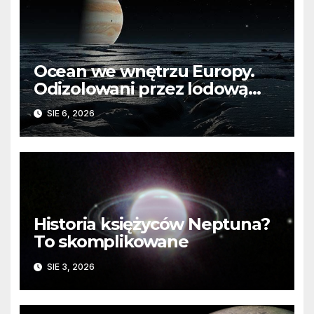
Ocean we wnętrzu Europy.
Odizolowani przez lodową
barierę
SIE 6, 2026
Historia księżyców Neptuna?
To skomplikowane
SIE 3, 2026