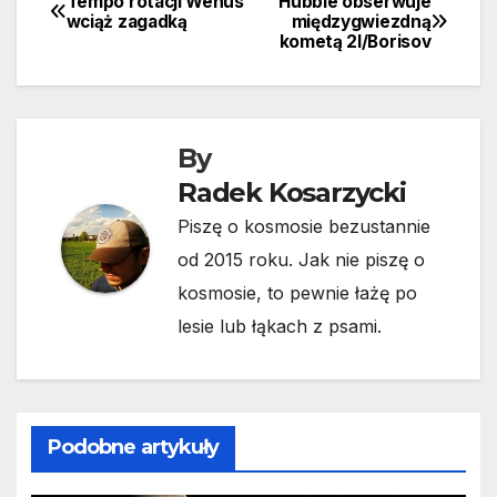
Tempo rotacji Wenus
Hubble obserwuje
Nawigacja
wciąż zagadką
międzygwiezdną
kometą 2I/Borisov
wpisu
By
Radek Kosarzycki
Piszę o kosmosie bezustannie
od 2015 roku. Jak nie piszę o
kosmosie, to pewnie łażę po
lesie lub łąkach z psami.
Podobne artykuły