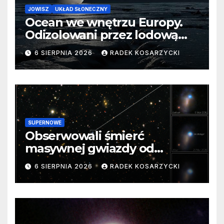
JOWISZ
UKŁAD SŁONECZNY
Ocean we wnętrzu Europy.
Odizolowani przez lodową
barierę
6 SIERPNIA 2026
RADEK KOSARZYCKI
SUPERNOWE
Obserwowali śmierć
masywnej gwiazdy od
samego początku. Niezwykle
6 SIERPNIA 2026
RADEK KOSARZYCKI
cenne dane