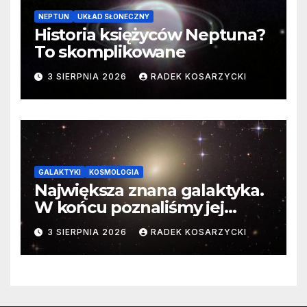
NEPTUN
UKŁAD SŁONECZNY
Historia księżyców Neptuna?
To skomplikowane
3 SIERPNIA 2026
RADEK KOSARZYCKI
GALAKTYKI
KOSMOLOGIA
Największa znana galaktyka.
W końcu poznaliśmy jej
faktyczne wymiary
3 SIERPNIA 2026
RADEK KOSARZYCKI