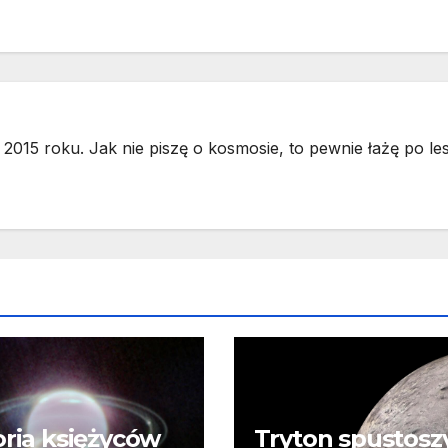
2015 roku. Jak nie piszę o kosmosie, to pewnie łażę po les
oria księżyców
Tryton spustosz