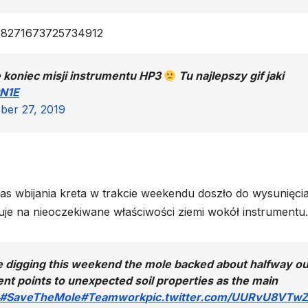
1188271673725734912
e koniec misji instrumentu HP3
Tu najlepszy gif jaki
9N1E
ber 27, 2019
zas wbijania kreta w trakcie weekendu doszło do wysunięci
je na nieoczekiwane właściwości ziemi wokół instrumentu.
e digging this weekend the mole backed about halfway ou
nt points to unexpected soil properties as the main
#SaveTheMole
#Teamwork
pic.twitter.com/UURvU8VTw