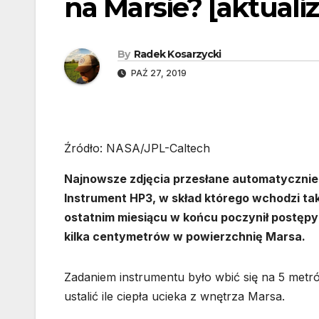
na Marsie? [aktualiz
By
Radek Kosarzycki
PAŹ 27, 2019
Źródło: NASA/JPL-Caltech
Najnowsze zdjęcia przesłane automatycznie 
Instrument HP3, w skład którego wchodzi tak
ostatnim miesiącu w końcu poczynił postępy 
kilka centymetrów w powierzchnię Marsa.
Zadaniem instrumentu było wbić się na 5 met
ustalić ile ciepła ucieka z wnętrza Marsa.