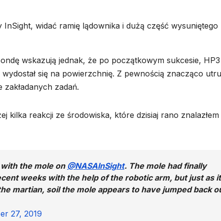
 InSight, widać ramię lądownika i dużą część wysuniętego
 sondę wskazują jednak, że po początkowym sukcesie, HP3
y wydostał się na powierzchnię. Z pewnością znacząco utru
nie zakładanych zadań.
ej kilka reakcji ze środowiska, które dzisiaj rano znalazłem
 with the mole on
@NASAInSight
. The mole had finally
ent weeks with the help of the robotic arm, but just as it
the martian, soil the mole appears to have jumped back o
er 27, 2019