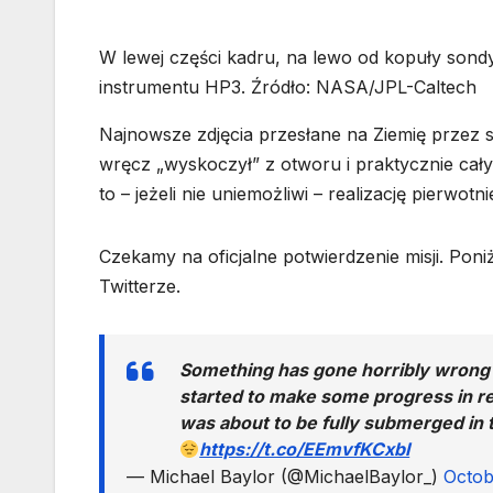
W lewej części kadru, na lewo od kopuły sondy
instrumentu HP3. Źródło: NASA/JPL-Caltech
Najnowsze zdjęcia przesłane na Ziemię przez
wręcz „wyskoczył” z otworu i praktycznie cał
to – jeżeli nie uniemożliwi – realizację pierwot
Czekamy na oficjalne potwierdzenie misji. Poniż
Twitterze.
Something has gone horribly wrong
started to make some progress in rec
was about to be fully submerged in 
https://t.co/EEmvfKCxbI
— Michael Baylor (@MichaelBaylor_)
Octob