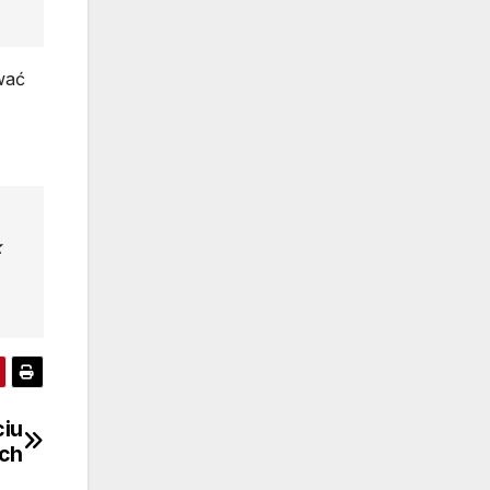
wać
k
ciu
ach