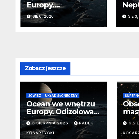
Europy.
Nep
Odizolowani przez
sko
SIE 6, 2026
SIE 3
lodową barierę
Zobacz jeszcze
JOWISZ
UKŁAD SŁONECZNY
SUPERN
Ocean we wnętrzu
Obs
Europy. Odizolowani
mas
przez lodową
od 
6 SIERPNIA 2026
RADEK
6 SI
barierę
pocz
Nie
KOSARZYCKI
KOSAR