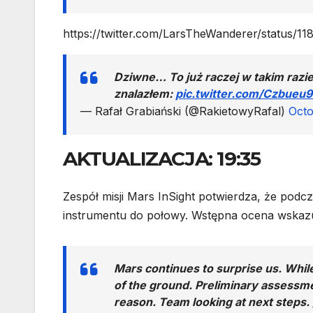
https://twitter.com/LarsTheWanderer/status/
Dziwne… To już raczej w takim razi
znalazłem:
pic.twitter.com/Czbueu
— Rafał Grabiański (@RakietowyRafal)
Octo
AKTUALIZACJA: 19:35
Zespół misji Mars InSight potwierdza, że podc
instrumentu do połowy. Wstępna ocena wskazu
Mars continues to surprise us. Whil
of the ground. Preliminary assessme
reason. Team looking at next steps.