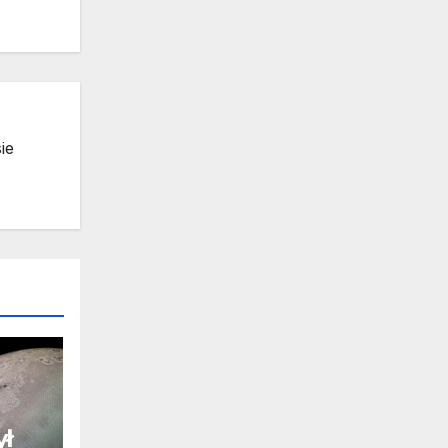
ie
ył