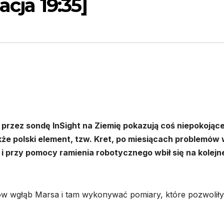
acja 19:35]
przez sondę InSight na Ziemię pokazują coś niepokojąc
że polski element, tzw. Kret, po miesiącach problemów
i przy pomocy ramienia robotycznego wbił się na kolejn
rów wgłąb Marsa i tam wykonywać pomiary, które pozwolił