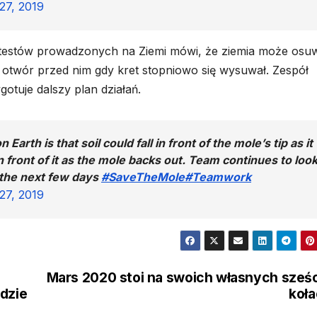
27, 2019
testów prowadzonych na Ziemi mówi, że ziemia może osu
 otwór przed nim gdy kret stopniowo się wysuwał. Zespół
ygotuje dalszy plan działań.
Earth is that soil could fall in front of the mole’s tip as it
in front of it as the mole backs out. Team continues to loo
n the next few days
#SaveTheMole
#Teamwork
27, 2019
Mars 2020 stoi na swoich własnych sześ
adzie
koł