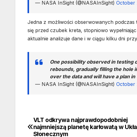
— NASA InSight (@NASAInSight)
October 
Jedna z możliwości obserwowanych podczas 
się przed czubek kreta, stopniowo wypełniając
aktualnie analizuje dane i w ciągu kilku dni prz
One possibility observed in testing on 
rebounds, gradually filling the hole 
over the data and will have a plan i
— NASA InSight (@NASAInSight)
October 
VLT odkrywa najprawdopodobniej
Nawigacja
najmniejszą planetę karłowatą w Ukł
wpisu
Słonecznym