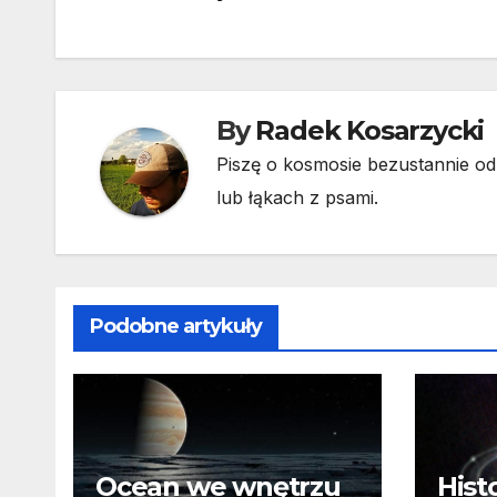
By
Radek Kosarzycki
Piszę o kosmosie bezustannie od 
lub łąkach z psami.
Podobne artykuły
Ocean we wnętrzu
Hist