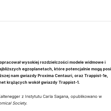
l opracował wysokiej rozdzielczości modele widmowe i
jbliższych egzoplanetach, które potencjalnie mogą pos
iższej nam gwiazdy Proxima Centauri, oraz Trappist-1e,
net krążących wokół gwiazdy Trappist-1.
 Kaltenegger z Instytutu Carla Sagana, opublikowano w
omical Society.