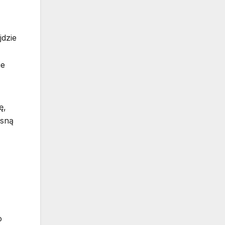
jdzie
ie
ę,
asną
o