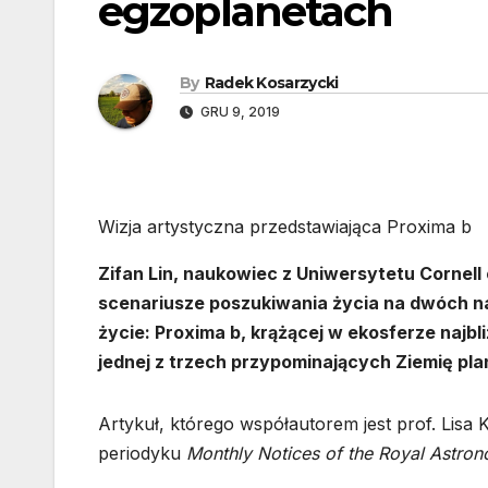
egzoplanetach
By
Radek Kosarzycki
GRU 9, 2019
Wizja artystyczna przedstawiająca Proxima b
Zifan Lin, naukowiec z Uniwersytetu Cornel
scenariusze poszukiwania życia na dwóch na
życie: Proxima b, krążącej w ekosferze najbl
jednej z trzech przypominających Ziemię pla
Artykuł, którego współautorem jest prof. Lisa
periodyku
Monthly Notices of the Royal Astron