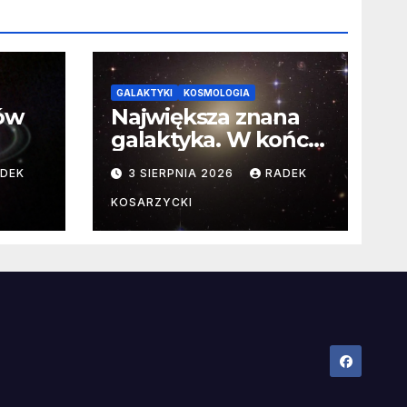
GALAKTYKI
KOSMOLOGIA
ców
Największa znana
galaktyka. W końcu
poznaliśmy jej
DEK
3 SIERPNIA 2026
RADEK
faktyczne wymiary
KOSARZYCKI