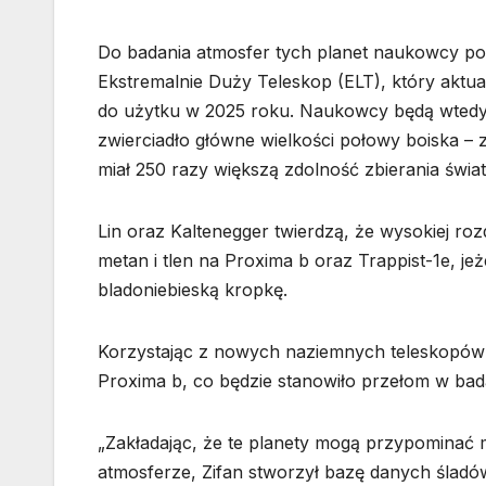
Do badania atmosfer tych planet naukowcy pot
Ekstremalnie Duży Teleskop (ELT), który aktua
do użytku w 2025 roku. Naukowcy będą wtedy w
zwierciadło główne wielkości połowy boiska – z
miał 250 razy większą zdolność zbierania świa
Lin oraz Kaltenegger twierdzą, że wysokiej ro
metan i tlen na Proxima b oraz Trappist-1e, je
bladoniebieską kropkę.
Korzystając z nowych naziemnych teleskopów
Proxima b, co będzie stanowiło przełom w bada
„Zakładając, że te planety mogą przypominać 
atmosferze, Zifan stworzył bazę danych ślad