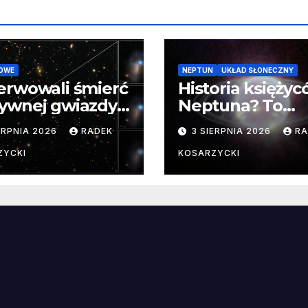
OWE
NEPTUN
UKŁAD SŁONECZNY
erwowali śmierć
Historia księży
ywnej gwiazdy
Neptuna? To
samego
skomplikowane
ERPNIA 2026
RADEK
3 SIERPNIA 2026
RA
ątku.
zwykle cenne
ZYCKI
KOSARZYCKI
e