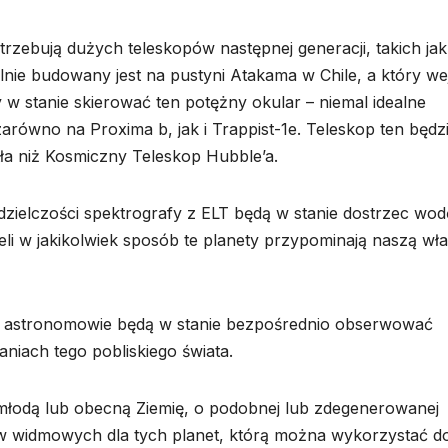
rzebują dużych teleskopów następnej generacji, takich jak
lnie budowany jest na pustyni Atakama w Chile, a który we
 stanie skierować ten potężny okular – niemal idealne
arówno na Proxima b, jak i Trappist-1e. Teleskop ten będz
tła niż Kosmiczny Teleskop Hubble’a.
zdzielczości spektrografy z ELT będą w stanie dostrzec wod
żeli w jakikolwiek sposób te planety przypominają naszą wł
 astronomowie będą w stanie bezpośrednio obserwować
niach tego pobliskiego świata.
młodą lub obecną Ziemię, o podobnej lub zdegenerowanej
ów widmowych dla tych planet, którą można wykorzystać d