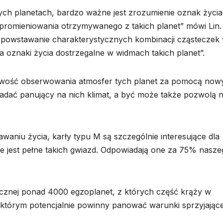
ch planetach, bardzo ważne jest zrozumienie oznak życia
promieniowania otrzymywanego z takich planet” mówi Lin.
powstawanie charakterystycznych kombinacji cząsteczek 
 oznaki życia dostrzegalne w widmach takich planet”.
ożliwość obserwowania atmosfer tych planet za pomocą now
dać panujący na nich klimat, a być może także pozwolą 
aniu życia, karły typu M są szczególnie interesujące dla
e jest pełne takich gwiazd. Odpowiadają one za 75% nasze
cznej ponad 4000 egzoplanet, z których część krąży w
w którym potencjalnie powinny panować warunki sprzyjając