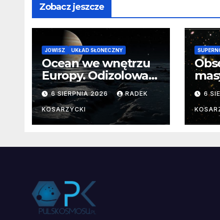
Zobacz jeszcze
JOWISZ
UKŁAD SŁONECZNY
SUPERN
Ocean we wnętrzu
Obs
Europy. Odizolowani
mas
przez lodową
od 
6 SIERPNIA 2026
RADEK
6 SI
barierę
pocz
Nie
KOSARZYCKI
KOSAR
dan