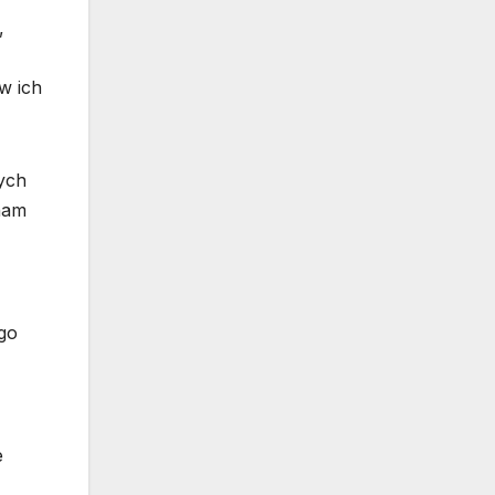
,
w ich
ych
nam
go
e