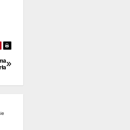
ma
rła
ie