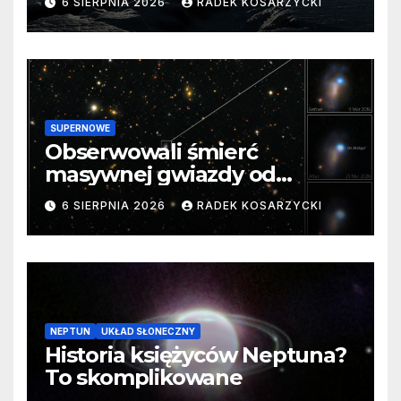
6 SIERPNIA 2026
RADEK KOSARZYCKI
SUPERNOWE
Obserwowali śmierć
masywnej gwiazdy od
samego początku. Niezwykle
6 SIERPNIA 2026
RADEK KOSARZYCKI
cenne dane
NEPTUN
UKŁAD SŁONECZNY
Historia księżyców Neptuna?
To skomplikowane