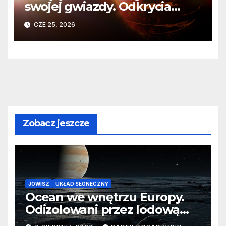
swojej gwiazdy. Odkrycia
Teleskopu Webba o HD
CZE 25, 2026
80606 b
Zobacz jeszcze
JOWISZ
UKŁAD SŁONECZNY
Ocean we wnętrzu Europy.
Odizolowani przez lodową
barierę