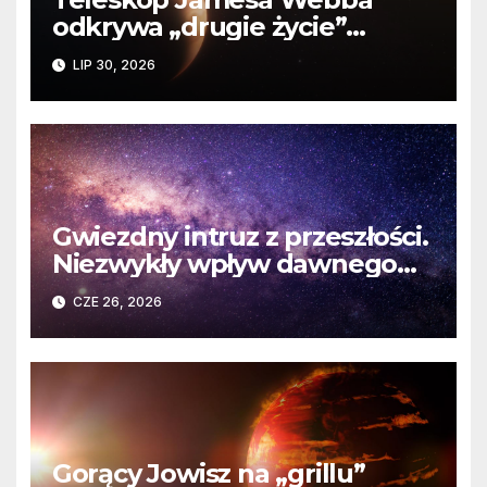
odkrywa „drugie życie”
planety krążącej wokół
LIP 30, 2026
martwej gwiazdy
Gwiezdny intruz z przeszłości.
Niezwykły wpływ dawnego
spotkania na komety Układu
CZE 26, 2026
Słonecznego
Gorący Jowisz na „grillu”