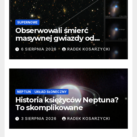
SUPERNOWE
Obserwowali śmierć
masywnej gwiazdy od
samego początku. Niezwykle
6 SIERPNIA 2026
RADEK KOSARZYCKI
cenne dane
NEPTUN
UKŁAD SŁONECZNY
Historia księżyców Neptuna?
To skomplikowane
3 SIERPNIA 2026
RADEK KOSARZYCKI