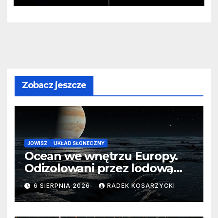
Zobacz jeszcze
JOWISZ
UKŁAD SŁONECZNY
Ocean we wnętrzu Europy.
Odizolowani przez lodową
barierę
6 SIERPNIA 2026
RADEK KOSARZYCKI