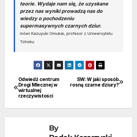
teorie. Wydaje nam się, że uzyskane
przez nas wyniki prowadzą nas do
wiedzy o pochodzeniu
supermasywnych czarnych dziur.
mówi Kazuyuki Omukai, profesor z Uniwersytetu
Tohoku
Odwiedź centrum
SW: W jaki sposób
Nawigacja
Drogi Mlecznej w
rosną czarne dziury?
wirtualnej
wpisu
rzeczywistości
By