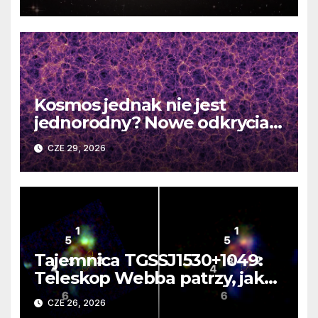
Kosmos jednak nie jest
jednorodny? Nowe odkrycia
DESI burzą fundamentalne
CZE 29, 2026
zasady kosmologii
Tajemnica TGSSJ1530+1049:
Teleskop Webba patrzy, jak
rodzi się supergalaktyka i
CZE 26, 2026
monstrualna czarna dziura