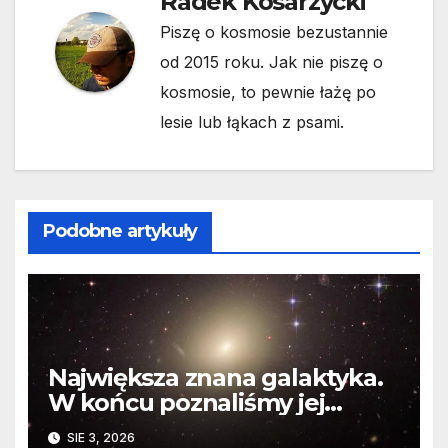
Radek Kosarzycki
Piszę o kosmosie bezustannie
od 2015 roku. Jak nie piszę o
kosmosie, to pewnie łażę po
lesie lub łąkach z psami.
Podobne artykuły
Największa znana galaktyka.
W końcu poznaliśmy jej
faktyczne wymiary
SIE 3, 2026