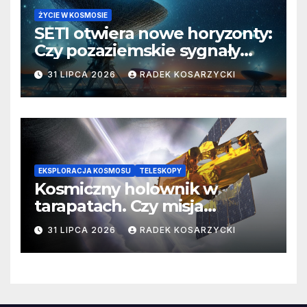
ŻYCIE W KOSMOSIE
SETI otwiera nowe horyzonty:
Czy pozaziemskie sygnały
czekają w nieoczekiwanych
31 LIPCA 2026
RADEK KOSARZYCKI
miejscach?
EKSPLORACJA KOSMOSU
TELESKOPY
Kosmiczny holownik w
tarapatach. Czy misja
ratowania Teleskopu Swift
31 LIPCA 2026
RADEK KOSARZYCKI
jest zagrożona?