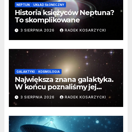
NEPTUN
UKŁAD SŁONECZNY
Historia księżyców Neptuna?
To skomplikowane
3 SIERPNIA 2026
RADEK KOSARZYCKI
GALAKTYKI
KOSMOLOGIA
Największa znana galaktyka.
W końcu poznaliśmy jej
faktyczne wymiary
3 SIERPNIA 2026
RADEK KOSARZYCKI