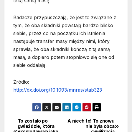
taką samą masę.
Badacze przypuszczają, że jest to związane z
tym, że oba składniki powstają bardzo blisko
siebie, przez co na początku ich istnienia
następuje transfer masy między nimi, który
sprawia, że oba składniki kończą z tą samą
masą, a dopiero potem stopniowo się one od
siebie oddalają.
Źródło:
http://dx.doi.org/10.1093/mnras/stab323
To zostało po
A niech to! To znowu
Nawigacja
gwieździe, która
nie była obca
eksplodowała jako
cywilizacja