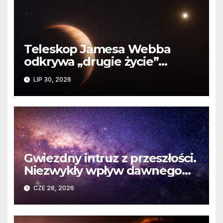
Teleskop Jamesa Webba
odkrywa „drugie życie”
planety krążącej wokół
LIP 30, 2026
martwej gwiazdy
Gwiezdny intruz z przeszłości.
Niezwykły wpływ dawnego
spotkania na komety Układu
CZE 26, 2026
Słonecznego