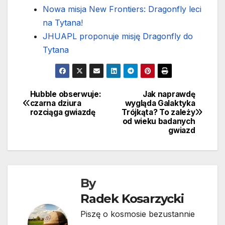
Nowa misja New Frontiers: Dragonfly leci
na Tytana!
JHUAPL proponuje misję Dragonfly do
Tytana
Hubble obserwuje:
Jak naprawdę
Nawigacja
czarna dziura
wygląda Galaktyka
rozciąga gwiazdę
Trójkąta? To zależy
wpisu
od wieku badanych
gwiazd
By
Radek Kosarzycki
Piszę o kosmosie bezustannie