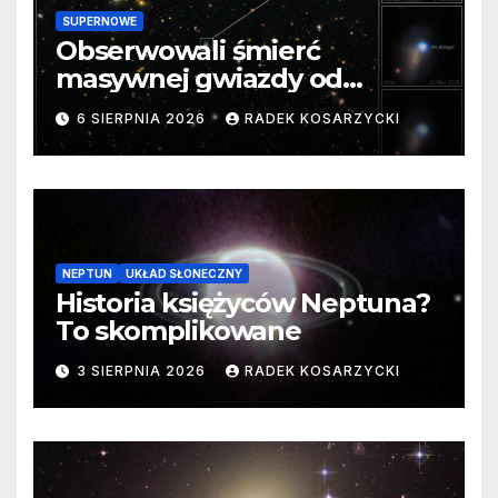
SUPERNOWE
Obserwowali śmierć
masywnej gwiazdy od
samego początku. Niezwykle
6 SIERPNIA 2026
RADEK KOSARZYCKI
cenne dane
NEPTUN
UKŁAD SŁONECZNY
Historia księżyców Neptuna?
To skomplikowane
3 SIERPNIA 2026
RADEK KOSARZYCKI