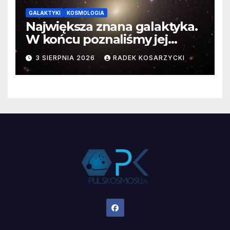
GALAKTYKI
KOSMOLOGIA
Największa znana galaktyka.
W końcu poznaliśmy jej
faktyczne wymiary
3 SIERPNIA 2026
RADEK KOSARZYCKI