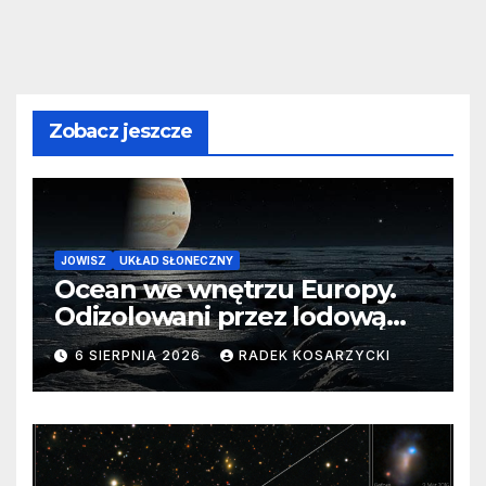
Zobacz jeszcze
JOWISZ
UKŁAD SŁONECZNY
Ocean we wnętrzu Europy.
Odizolowani przez lodową
barierę
6 SIERPNIA 2026
RADEK KOSARZYCKI