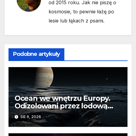
od 2015 roku. Jak nie piszę o
kosmosie, to pewnie łażę po
lesie lub łąkach z psami.
Podobne artykuły
Ocean we wnętrzu Europy.
Odizolowani przez lodową
barierę
SIE 6, 2026