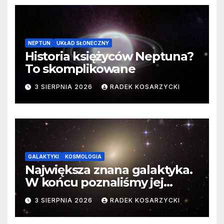
NEPTUN
UKŁAD SŁONECZNY
Historia księżyców Neptuna?
To skomplikowane
3 SIERPNIA 2026
RADEK KOSARZYCKI
GALAKTYKI
KOSMOLOGIA
Największa znana galaktyka.
W końcu poznaliśmy jej
faktyczne wymiary
3 SIERPNIA 2026
RADEK KOSARZYCKI