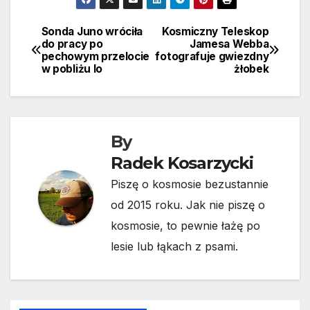
Sonda Juno wróciła
Kosmiczny Teleskop
Nawigacja
do pracy po
Jamesa Webba
pechowym przelocie
fotografuje gwiezdny
wpisu
w pobliżu Io
żłobek
By
Radek Kosarzycki
Piszę o kosmosie bezustannie
od 2015 roku. Jak nie piszę o
kosmosie, to pewnie łażę po
lesie lub łąkach z psami.