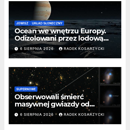
JOWISZ
UKŁAD SŁONECZNY
Ocean we wnętrzu Europy.
Odizolowani przez lodową
barierę
6 SIERPNIA 2026
RADEK KOSARZYCKI
SUPERNOWE
Obserwowali śmierć
masywnej gwiazdy od
samego początku. Niezwykle
6 SIERPNIA 2026
RADEK KOSARZYCKI
cenne dane