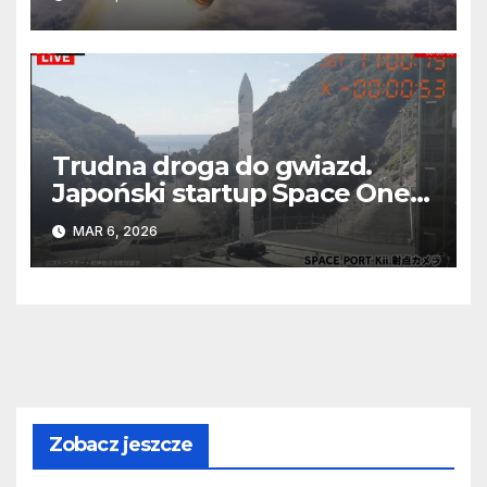
Trudna droga do gwiazd.
Japoński startup Space One
po raz trzeci przegrał z
MAR 6, 2026
grawitacją
Zobacz jeszcze