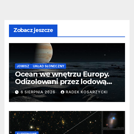
Zobacz jeszcze
JOWISZ
UKŁAD SŁONECZNY
Ocean we wnętrzu Europy.
Odizolowani przez lodową
barierę
6 SIERPNIA 2026
RADEK KOSARZYCKI
SUPERNOWE