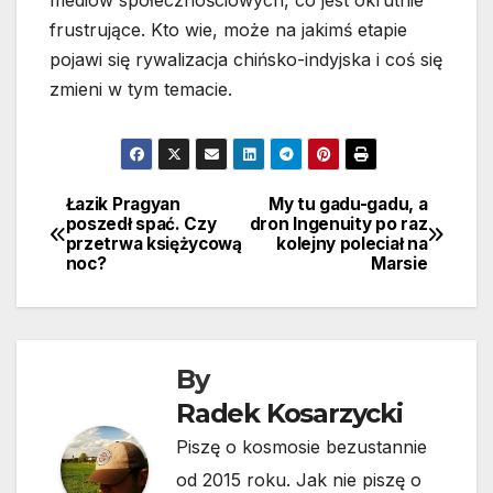
frustrujące. Kto wie, może na jakimś etapie
pojawi się rywalizacja chińsko-indyjska i coś się
zmieni w tym temacie.
Łazik Pragyan
My tu gadu-gadu, a
Nawigacja
poszedł spać. Czy
dron Ingenuity po raz
przetrwa księżycową
kolejny poleciał na
wpisu
noc?
Marsie
By
Radek Kosarzycki
Piszę o kosmosie bezustannie
od 2015 roku. Jak nie piszę o