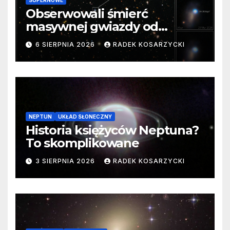
Obserwowali śmierć
masywnej gwiazdy od
samego początku. Niezwykle
6 SIERPNIA 2026
RADEK KOSARZYCKI
cenne dane
NEPTUN
UKŁAD SŁONECZNY
Historia księżyców Neptuna?
To skomplikowane
3 SIERPNIA 2026
RADEK KOSARZYCKI