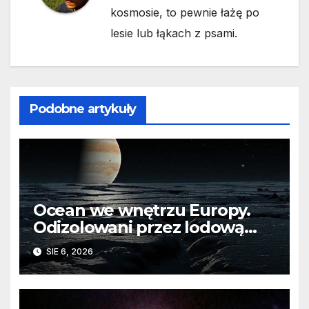
kosmosie, to pewnie łażę po
lesie lub łąkach z psami.
Podobne artykuły
Ocean we wnętrzu Europy.
Odizolowani przez lodową
barierę
SIE 6, 2026