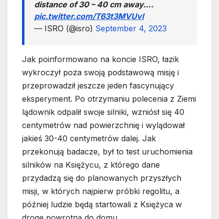
distance of 30 – 40 cm away.…
pic.twitter.com/T63t3MVUvI
— ISRO (@isro)
September 4, 2023
Jak poinformowano na koncie ISRO, łazik
wykroczył poza swoją podstawową misję i
przeprowadził jeszcze jeden fascynujący
eksperyment. Po otrzymaniu polecenia z Ziemi
lądownik odpalił swoje silniki, wzniósł się 40
centymetrów nad powierzchnię i wylądował
jakieś 30-40 centymetrów dalej. Jak
przekonują badacze, był to test uruchomienia
silników na Księżycu, z którego dane
przydadzą się do planowanych przyszłych
misji, w których najpierw próbki regolitu, a
później ludzie będą startowali z Księżyca w
drogę powrotną do domu.