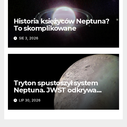
Historia księżyców Neptuna?
To skomplikowane
SIE 3, 2026
Tryton spustoszył system
Neptuna. JWST odkrywa
ślady kosmicznej katastrofy i
LIP 30, 2026
zaginionego lodu