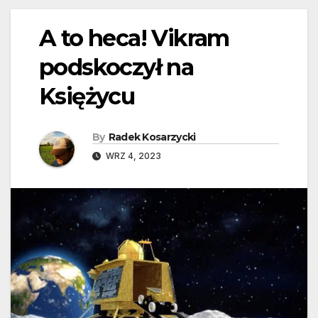
A to heca! Vikram
podskoczył na
Księżycu
By
Radek Kosarzycki
WRZ 4, 2023