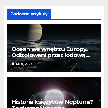
Podobne artykuły
Ocean we wnętrzu Europy.
Odizolowani przez lodową
barierę
SIE 6, 2026
Historia księżyców Neptuna?
To skomplikowane