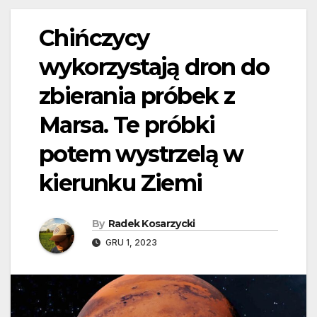
Chińczycy
wykorzystają dron do
zbierania próbek z
Marsa. Te próbki
potem wystrzelą w
kierunku Ziemi
By
Radek Kosarzycki
GRU 1, 2023