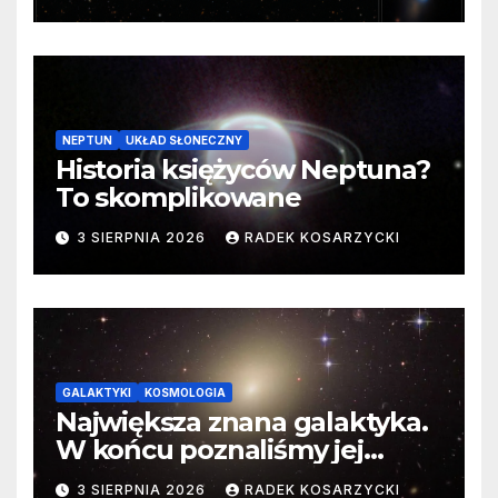
cenne dane
NEPTUN
UKŁAD SŁONECZNY
Historia księżyców Neptuna?
To skomplikowane
3 SIERPNIA 2026
RADEK KOSARZYCKI
GALAKTYKI
KOSMOLOGIA
Największa znana galaktyka.
W końcu poznaliśmy jej
faktyczne wymiary
3 SIERPNIA 2026
RADEK KOSARZYCKI