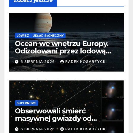
Zobacz jeszcze
JOWISZ
UKŁAD SŁONECZNY
Ocean we wnętrzu Europy.
Odizolowani przez lodową
barierę
6 SIERPNIA 2026
RADEK KOSARZYCKI
SUPERNOWE
Obserwowali śmierć
masywnej gwiazdy od
samego początku. Niezwykle
6 SIERPNIA 2026
RADEK KOSARZYCKI