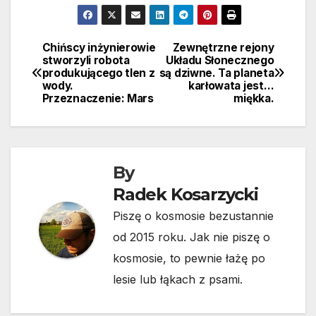
Chińscy inżynierowie
Zewnętrzne rejony
Nawigacja
stworzyli robota
Układu Słonecznego
produkującego tlen z
są dziwne. Ta planeta
wpisu
wody.
karłowata jest…
Przeznaczenie: Mars
miękka.
By
Radek Kosarzycki
Piszę o kosmosie bezustannie
od 2015 roku. Jak nie piszę o
kosmosie, to pewnie łażę po
lesie lub łąkach z psami.