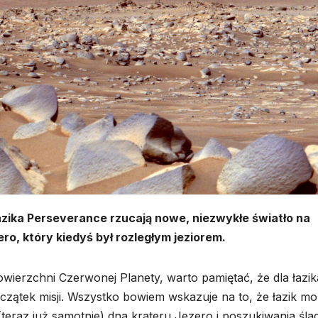
zika Perseverance rzucają nowe, niezwykłe światło na
o, który kiedyś był rozległym jeziorem.
owierzchni Czerwonej Planety, warto pamiętać, że dla łazik
czątek misji. Wszystko bowiem wskazuje na to, że łazik m
teraz już samotnie) dna krateru Jezero i poszukiwania śl