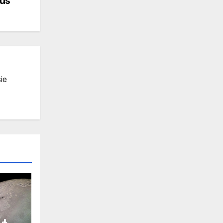
us
ie