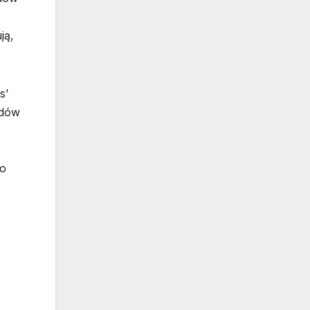
ją,
s’
odów
do