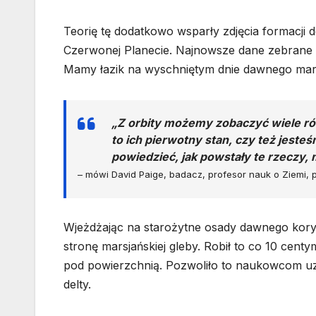
Teorię tę dodatkowo wsparły zdjęcia formacji 
Czerwonej Planecie. Najnowsze dane zebrane 
Mamy łazik na wyschniętym dnie dawnego marsj
„Z orbity możemy zobaczyć wiele róż
to ich pierwotny stan, czy też jeste
powiedzieć, jak powstały te rzeczy,
– mówi David Paige, badacz, profesor nauk o Ziemi, p
Wjeżdżając na starożytne osady dawnego kory
stronę marsjańskiej gleby. Robił to co 10 cent
pod powierzchnią. Pozwoliło to naukowcom uzy
delty.