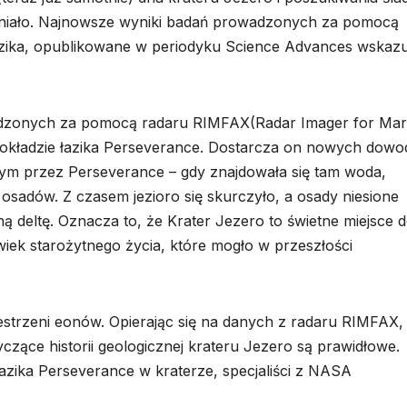
 istniało. Najnowsze wyniki badań prowadzonych za pomocą
azika, opublikowane w periodyku Science Advances wskazu
dzonych za pomocą radaru RIMFAX(Radar Imager for Mar
pokładzie łazika Perseverance. Dostarcza on nowych dow
nym przez Perseverance – gdy znajdowała się tam woda,
osadów. Z czasem jezioro się skurczyło, a osady niesione
ną deltę. Oznacza to, że Krater Jezero to świetne miejsce 
iek starożytnego życia, które mogło w przeszłości
estrzeni eonów. Opierając się na danych z radaru RIMFAX,
czące historii geologicznej krateru Jezero są prawidłowe.
azika Perseverance w kraterze, specjaliści z NASA