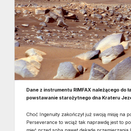
Dane z instrumentu RIMFAX należącego do ła
powstawanie starożytnego dna Krateru Jezer
Choć Ingenuity zakończył już swoją misję na p
Perseverance to wciąż tak naprawdę jest to po
mieć przed sobą nawet dekadę przemierzania (