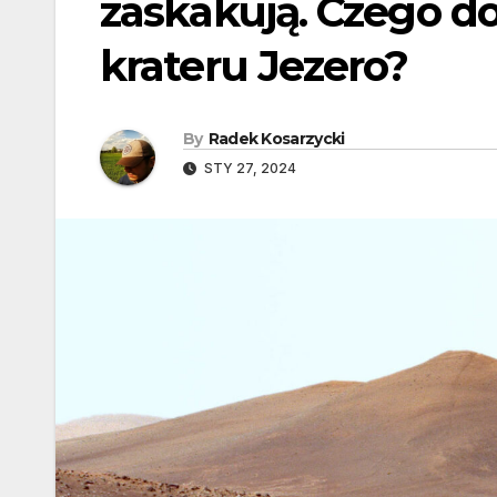
zaskakują. Czego do
krateru Jezero?
By
Radek Kosarzycki
STY 27, 2024