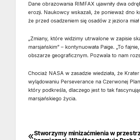
Dane obrazowania RIMFAX ujawniły dwa odręb
erozji. Naukowcy wskazali, że ponieważ dno kra
że przed osadzeniem się osadów z jeziora miał 
„Zmiany, które widzimy utrwalone w zapisie 
marsjańskim” – kontynuowała Paige. „To fajn
obszarze geograficznym. Pozwala to nam rozsz
Chociaż NASA w zasadzie wiedziała, że Krater 
wylądowaniu Perseverance na Czerwonej Plane
który podkreśla, dlaczego jest to tak fascynu
marsjańskiego życia.
Stworzymy minizaćmienia w przestr
Nawigacja