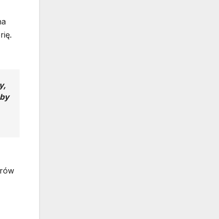
na
ię.
y,
Aby
trów