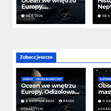
Ocean we wnętrzu
Hist
Europy.
Nep
Odizolowani przez
sko
SIE 6, 2026
SIE 3
lodową barierę
Zobacz jeszcze
JOWISZ
UKŁAD SŁONECZNY
SUPERN
Ocean we wnętrzu
Obs
Europy. Odizolowani
mas
przez lodową
od 
6 SIERPNIA 2026
RADEK
6 SI
barierę
pocz
Nie
KOSARZYCKI
KOSAR