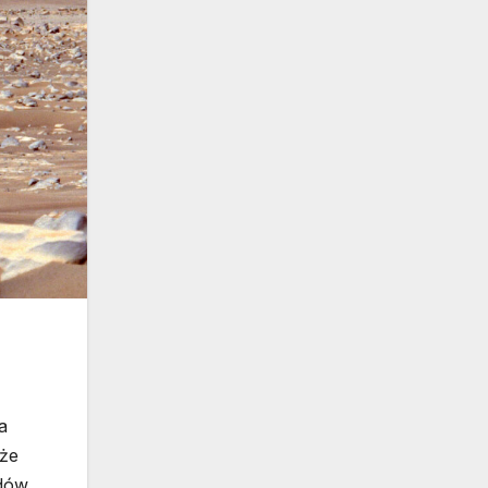
a
oże
adów