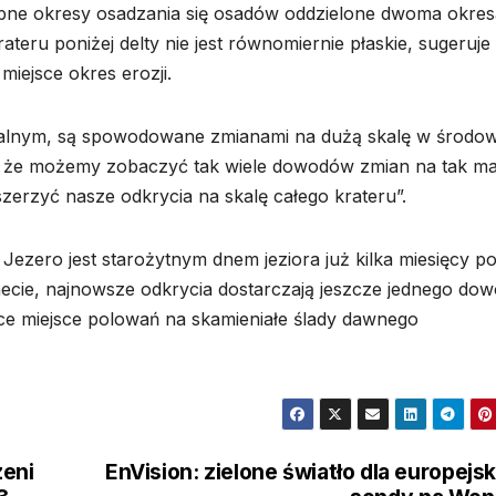
ne okresy osadzania się osadów oddzielone dwoma okres
teru poniżej delty nie jest równomiernie płaskie, sugeruje 
miejsce okres erozji.
skalnym, są spowodowane zmianami na dużą skalę w środo
ie, że możemy zobaczyć tak wiele dowodów zmian na tak m
erzyć nasze odkrycia na skalę całego krateru”.
Jezero jest starożytnym dnem jeziora już kilka miesięcy p
cie, najnowsze odkrycia dostarczają jeszcze jednego dow
jące miejsce polowań na skamieniałe ślady dawnego
zeni
EnVision: zielone światło dla europejsk