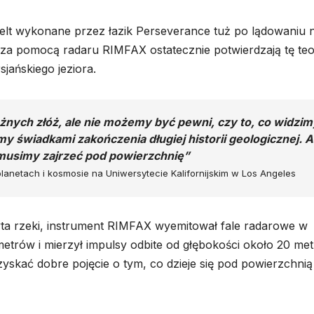
delt wykonane przez łazik Perseverance tuż po lądowaniu 
za pomocą radaru RIMFAX ostatecznie potwierdzają tę teor
ańskiego jeziora.
nych złóż, ale nie możemy być pewni, czy to, co widzim
śmy świadkami zakończenia długiej historii geologicznej. 
 musimy zajrzeć pod powierzchnię”
lanetach i kosmosie na Uniwersytecie Kalifornijskim w Los Angeles
ta rzeki, instrument RIMFAX wyemitował fale radarowe w
ymetrów i mierzył impulsy odbite od głębokości około 20 me
skać dobre pojęcie o tym, co dzieje się pod powierzchnią