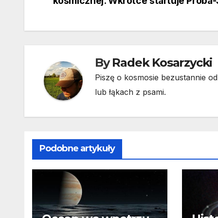
kosmicznej. Wkrótce startuje Proba-
wpisu
By
Radek Kosarzycki
Piszę o kosmosie bezustannie od 
lub łąkach z psami.
Podobne artykuły