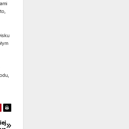
ami
to,
wisku
ałym
o
odu,
iej