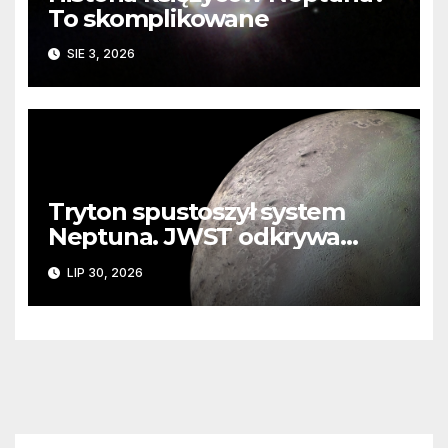
To skomplikowane
SIE 3, 2026
Tryton spustoszył system
Neptuna. JWST odkrywa
ślady kosmicznej katastrofy i
LIP 30, 2026
zaginionego lodu