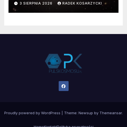
faktyczne wymiary
3 SIERPNIA 2026
RADEK KOSARZYCKI
Proudly powered by WordPress
|
Theme:
Newsup
by
Themeansar
.
Home
Kontakt
Polityka prywatności