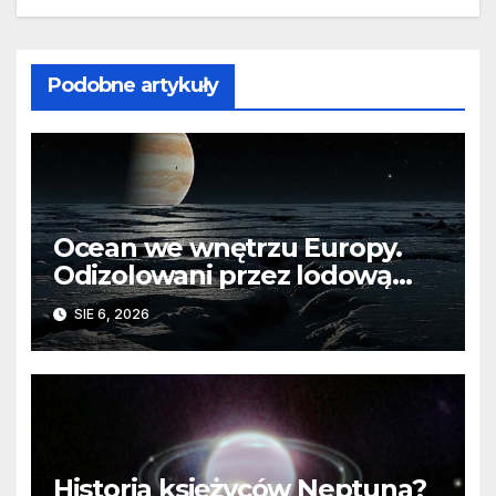
Podobne artykuły
Ocean we wnętrzu Europy.
Odizolowani przez lodową
barierę
SIE 6, 2026
Historia księżyców Neptuna?