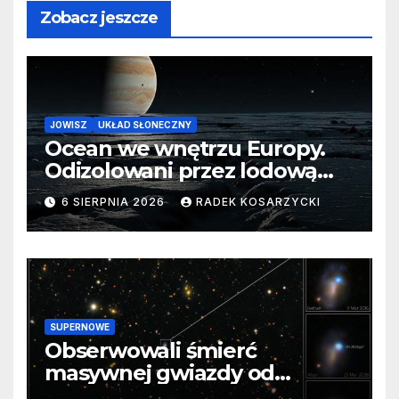
Zobacz jeszcze
JOWISZ
UKŁAD SŁONECZNY
Ocean we wnętrzu Europy.
Odizolowani przez lodową
barierę
6 SIERPNIA 2026
RADEK KOSARZYCKI
SUPERNOWE
Obserwowali śmierć
masywnej gwiazdy od
samego początku. Niezwykle