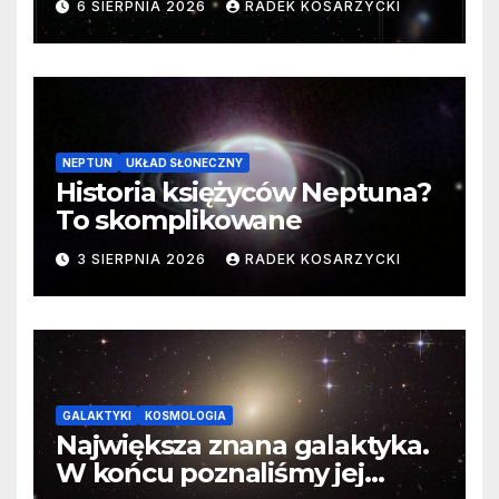
6 SIERPNIA 2026
RADEK KOSARZYCKI
cenne dane
NEPTUN
UKŁAD SŁONECZNY
Historia księżyców Neptuna?
To skomplikowane
3 SIERPNIA 2026
RADEK KOSARZYCKI
GALAKTYKI
KOSMOLOGIA
Największa znana galaktyka.
W końcu poznaliśmy jej