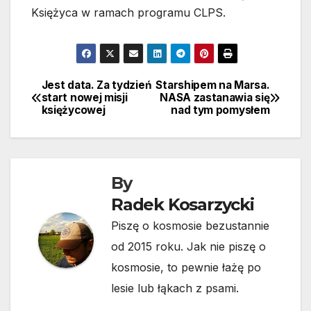
Księżyca w ramach programu CLPS.
Jest data. Za tydzień
Starshipem na Marsa.
Nawigacja
start nowej misji
NASA zastanawia się
księżycowej
nad tym pomysłem
wpisu
By
Radek Kosarzycki
Piszę o kosmosie bezustannie
od 2015 roku. Jak nie piszę o
kosmosie, to pewnie łażę po
lesie lub łąkach z psami.