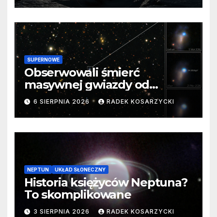
SUPERNOWE
Obserwowali śmierć
masywnej gwiazdy od
samego początku. Niezwykle
6 SIERPNIA 2026
RADEK KOSARZYCKI
cenne dane
NEPTUN
UKŁAD SŁONECZNY
Historia księżyców Neptuna?
To skomplikowane
3 SIERPNIA 2026
RADEK KOSARZYCKI