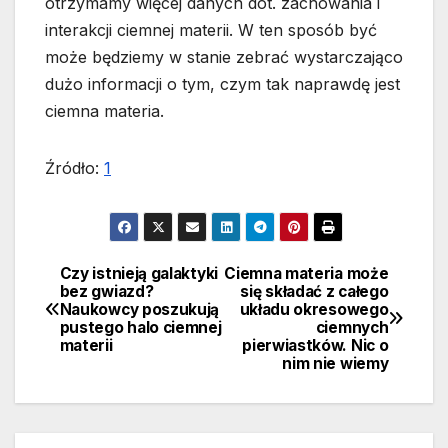
otrzymamy więcej danych dot. zachowania i
interakcji ciemnej materii. W ten sposób być
może będziemy w stanie zebrać wystarczająco
dużo informacji o tym, czym tak naprawdę jest
ciemna materia.
Źródło:
1
Czy istnieją galaktyki
Ciemna materia może
Nawigacja
bez gwiazd?
się składać z całego
Naukowcy poszukują
układu okresowego
wpisu
pustego halo ciemnej
ciemnych
materii
pierwiastków. Nic o
nim nie wiemy