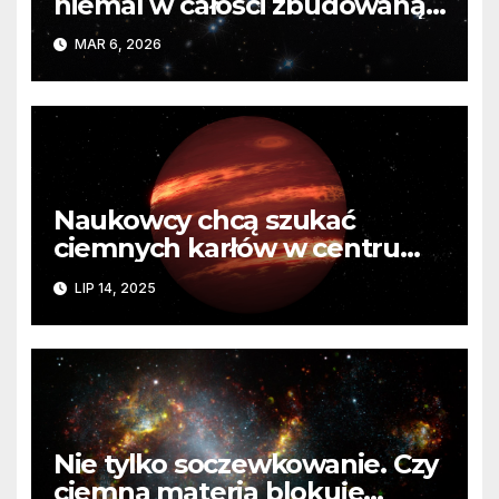
niemal w całości zbudowaną z
ciemnej materii
MAR 6, 2026
Naukowcy chcą szukać
ciemnych karłów w centrum
Drogi Mlecznej. Czym są te
LIP 14, 2025
obiekty?
Nie tylko soczewkowanie. Czy
ciemna materia blokuje