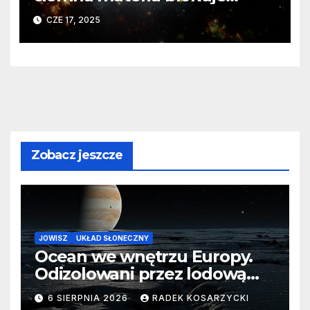
światło gwiazd?
CZE 17, 2025
Zobacz jeszcze
JOWISZ
UKŁAD SŁONECZNY
Ocean we wnętrzu Europy.
Odizolowani przez lodową
barierę
6 SIERPNIA 2026
RADEK KOSARZYCKI