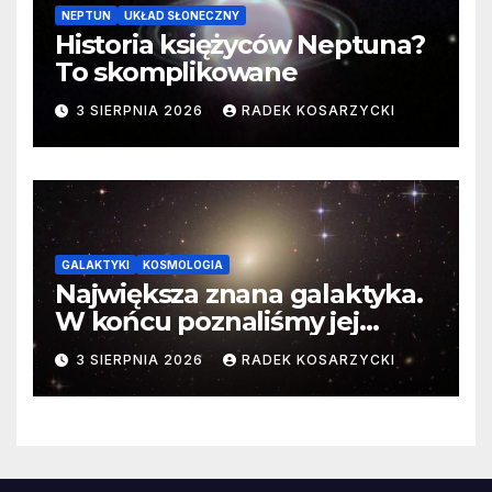
NEPTUN
UKŁAD SŁONECZNY
Historia księżyców Neptuna?
To skomplikowane
3 SIERPNIA 2026
RADEK KOSARZYCKI
GALAKTYKI
KOSMOLOGIA
Największa znana galaktyka.
W końcu poznaliśmy jej
faktyczne wymiary
3 SIERPNIA 2026
RADEK KOSARZYCKI