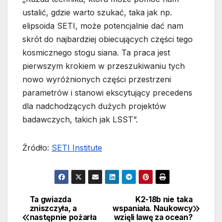
ustalić, gdzie warto szukać, taka jak np.
elipsoida SETI, może potencjalnie dać nam
skrót do najbardziej obiecujących części tego
kosmicznego stogu siana. Ta praca jest
pierwszym krokiem w przeszukiwaniu tych
nowo wyróżnionych części przestrzeni
parametrów i stanowi ekscytujący precedens
dla nadchodzących dużych projektów
badawczych, takich jak LSST”.
Źródło:
SETI Institute
Ta gwiazda
K2-18b nie taka
Nawigacja
zniszczyła, a
wspaniała. Naukowcy
następnie pożarła
wzięli lawę za ocean?