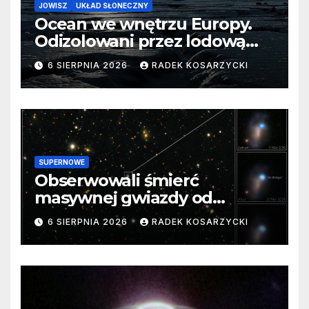
JOWISZ
UKŁAD SŁONECZNY
Ocean we wnętrzu Europy.
Odizolowani przez lodową
barierę
6 SIERPNIA 2026
RADEK KOSARZYCKI
SUPERNOWE
Obserwowali śmierć
masywnej gwiazdy od
samego początku. Niezwykle
6 SIERPNIA 2026
RADEK KOSARZYCKI
cenne dane