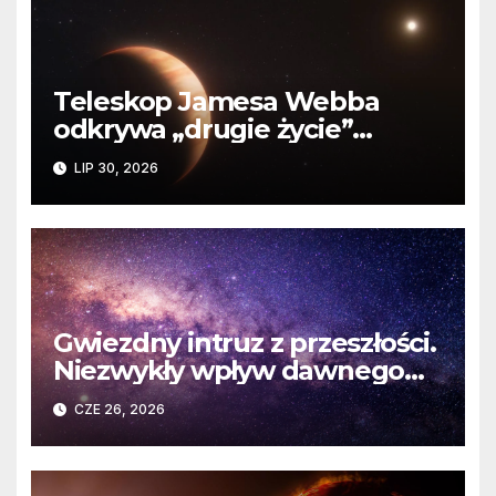
Teleskop Jamesa Webba
odkrywa „drugie życie”
planety krążącej wokół
LIP 30, 2026
martwej gwiazdy
Gwiezdny intruz z przeszłości.
Niezwykły wpływ dawnego
spotkania na komety Układu
CZE 26, 2026
Słonecznego