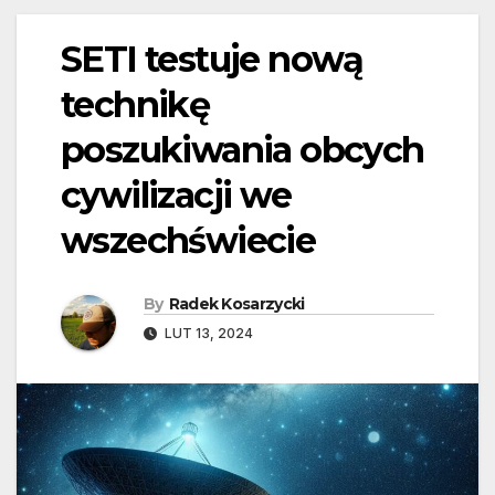
SETI testuje nową
technikę
poszukiwania obcych
cywilizacji we
wszechświecie
By
Radek Kosarzycki
LUT 13, 2024