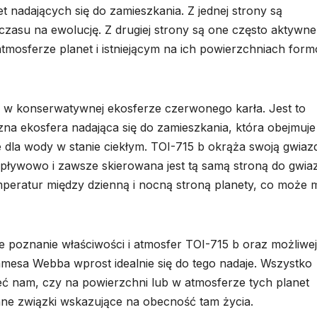
et nadających się do zamieszkania. Z jednej strony są
 czasu na ewolucję. Z drugiej strony są one często aktywne 
tmosferze planet i istniejącym na ich powierzchniach for
ch w konserwatywnej ekosferze czerwonego karła. Jest to
czna ekosfera nadająca się do zamieszkania, która obejmuje
e dla wody w stanie ciekłym. TOI-715 b okrąża swoją gwiaz
 pływowo i zawsze skierowana jest tą samą stroną do gwia
eratur między dzienną i nocną stroną planety, co może 
 poznanie właściwości i atmosfer TOI-715 b oraz możliwej
mesa Webba wprost idealnie się do tego nadaje. Wszystko
eć nam, czy na powierzchni lub w atmosferze tych planet
inne związki wskazujące na obecność tam życia.