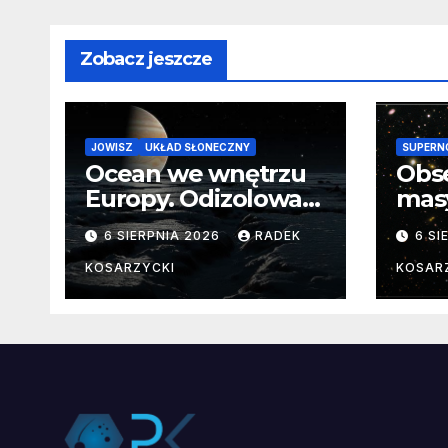
Zobacz jeszcze
JOWISZ
UKŁAD SŁONECZNY
SUPERN
Ocean we wnętrzu
Obs
Europy. Odizolowani
mas
przez lodową
od 
6 SIERPNIA 2026
RADEK
6 SI
barierę
pocz
Nie
KOSARZYCKI
KOSAR
dan