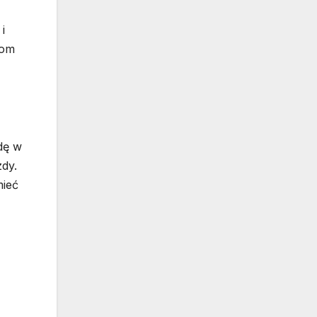
i
mom
dę w
zdy.
mieć