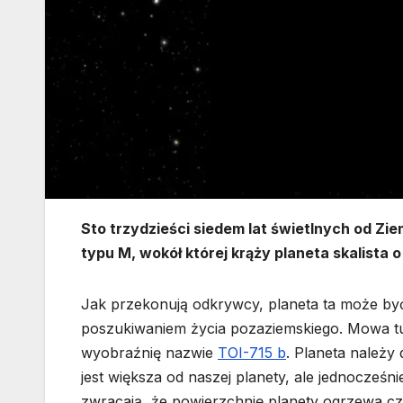
Sto trzydzieści siedem lat świetlnych od Ziemi
typu M, wokół której krąży planeta skalista o
Jak przekonują odkrywcy, planeta ta może by
poszukiwaniem życia pozaziemskiego. Mowa tu
wyobraźnię nazwie
TOI-715 b
. Planeta należy
jest większa od naszej planety, ale jednocze
zwracają, że powierzchnię planety ogrzewa cz