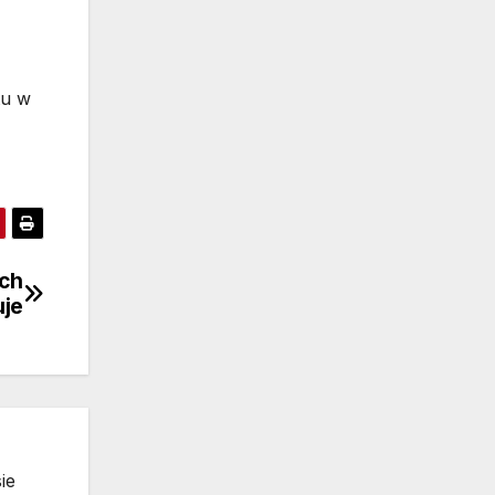
tu w
ych
uje
ie