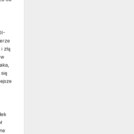
OI-
ferze
i złą
 w
aka,
 się
iejsze
dek
ł
wne