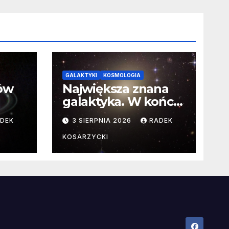
GALAKTYKI
KOSMOLOGIA
ców
Największa znana
galaktyka. W końcu
poznaliśmy jej
DEK
3 SIERPNIA 2026
RADEK
faktyczne wymiary
KOSARZYCKI