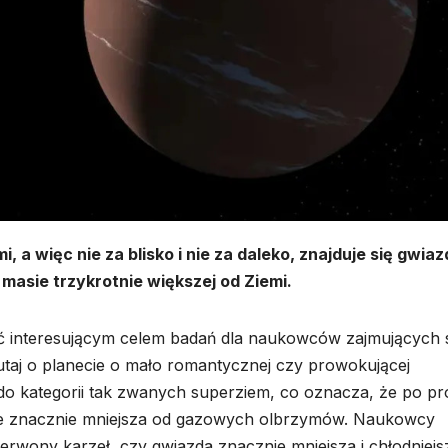
, a więc nie za blisko i nie za daleko, znajduje się gwia
 masie trzykrotnie większej od Ziemi.
ć interesującym celem badań dla naukowców zajmujących 
taj o planecie o mało romantycznej czy prowokującej
 do kategorii tak zwanych superziem, co oznacza, że po pr
śnie znacznie mniejsza od gazowych olbrzymów. Naukowcy
erwony karzeł, czy gwiazda znacznie mniejsza i chłodniejs