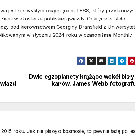
stwa jest niezwykłym osiągnięciem TESS, który przekroczył
 Ziemi w ekosferze pobliskiej gwiazdy. Odkrycie zostało
czy pod kierownictwem Georginy Dransfield z Uniwersyte
ublikowanym w styczniu 2024 roku w czasopiśmie Monthly
Dwie egzoplanety krążące wokół biał
gwiazd
karłów. James Webb fotograf
2015 roku. Jak nie piszę o kosmosie, to pewnie łażę po les