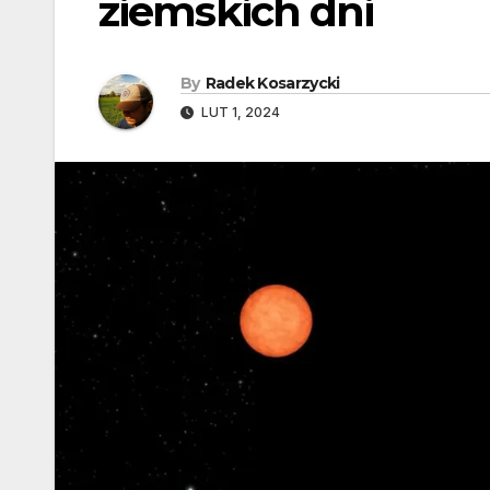
ziemskich dni
By
Radek Kosarzycki
LUT 1, 2024