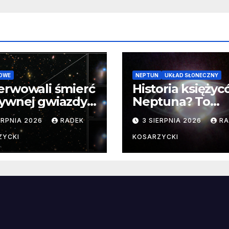
OWE
NEPTUN
UKŁAD SŁONECZNY
erwowali śmierć
Historia księży
ywnej gwiazdy
Neptuna? To
samego
skomplikowane
ERPNIA 2026
RADEK
3 SIERPNIA 2026
RA
ątku.
zwykle cenne
ZYCKI
KOSARZYCKI
e