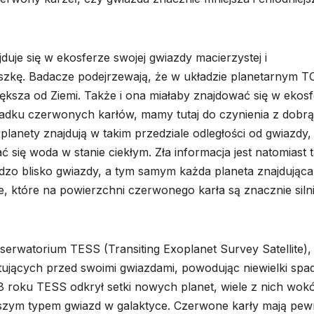
uje się w ekosferze swojej gwiazdy macierzystej i
szkę. Badacze podejrzewają, że w układzie planetarnym T
większa od Ziemi. Także i ona miałaby znajdować się w ekos
adku czerwonych karłów, mamy tutaj do czynienia z dobrą 
 planety znajdują w takim przedziale odległości od gwiazdy,
się woda w stanie ciekłym. Zła informacja jest natomiast t
dzo blisko gwiazdy, a tym samym każda planeta znajdująca
ne, które na powierzchni czerwonego karła są znacznie siln
erwatorium TESS (Transiting Exoplanet Survey Satellite),
tujących przed swoimi gwiazdami, powodując niewielki spa
8 roku TESS odkrył setki nowych planet, wiele z nich wokó
szym typem gwiazd w galaktyce. Czerwone karły mają pe