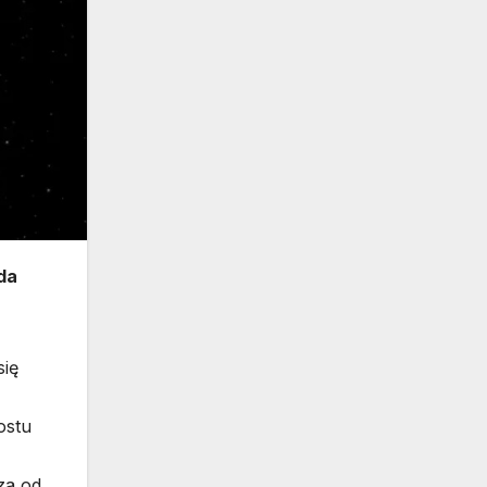
zda
się
ostu
za od