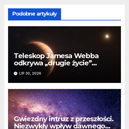
Podobne artykuły
Teleskop Jamesa Webba
odkrywa „drugie życie”
planety krążącej wokół
LIP 30, 2026
martwej gwiazdy
Gwiezdny intruz z przeszłości.
Niezwykły wpływ dawnego