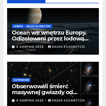
JOWISZ
UKŁAD SŁONECZNY
Ocean we wnętrzu Europy.
Odizolowani przez lodową
barierę
6 SIERPNIA 2026
RADEK KOSARZYCKI
SUPERNOWE
Obserwowali śmierć
masywnej gwiazdy od
samego początku. Niezwykle
6 SIERPNIA 2026
RADEK KOSARZYCKI
cenne dane