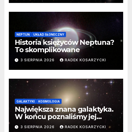
NEPTUN
UKŁAD SŁONECZNY
Historia księżyców Neptuna?
To skomplikowane
3 SIERPNIA 2026
RADEK KOSARZYCKI
GALAKTYKI
KOSMOLOGIA
Największa znana galaktyka.
W końcu poznaliśmy jej
faktyczne wymiary
3 SIERPNIA 2026
RADEK KOSARZYCKI