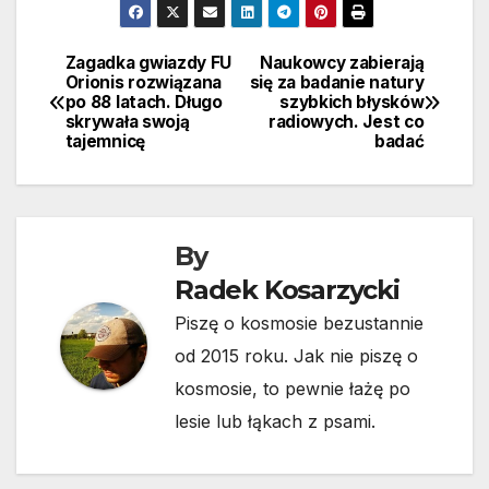
Zagadka gwiazdy FU
Naukowcy zabierają
Nawigacja
Orionis rozwiązana
się za badanie natury
po 88 latach. Długo
szybkich błysków
wpisu
skrywała swoją
radiowych. Jest co
tajemnicę
badać
By
Radek Kosarzycki
Piszę o kosmosie bezustannie
od 2015 roku. Jak nie piszę o
kosmosie, to pewnie łażę po
lesie lub łąkach z psami.