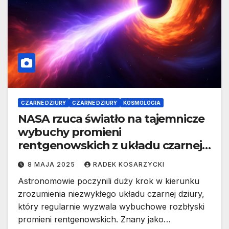
CZARNE DZIURY
CZARNE DZIURY
KOSMOLOGIA
NASA rzuca światło na tajemnicze
wybuchy promieni
rentgenowskich z układu czarnej
dziury „Ansky”
8 MAJA 2025
RADEK KOSARZYCKI
Astronomowie poczynili duży krok w kierunku
zrozumienia niezwykłego układu czarnej dziury,
który regularnie wyzwala wybuchowe rozbłyski
promieni rentgenowskich. Znany jako…