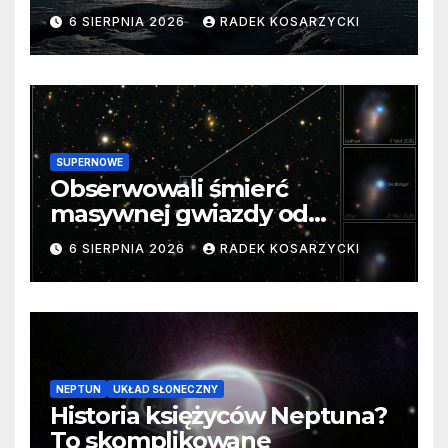
barierę
6 SIERPNIA 2026
RADEK KOSARZYCKI
SUPERNOWE
Obserwowali śmierć
masywnej gwiazdy od
samego początku. Niezwykle
6 SIERPNIA 2026
RADEK KOSARZYCKI
cenne dane
NEPTUN
UKŁAD SŁONECZNY
Historia księżyców Neptuna?
To skomplikowane