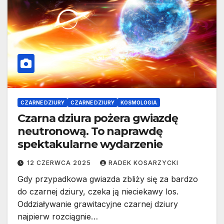
CZARNE DZIURY
CZARNE DZIURY
KOSMOLOGIA
Czarna dziura pożera gwiazdę
neutronową. To naprawdę
spektakularne wydarzenie
12 CZERWCA 2025
RADEK KOSARZYCKI
Gdy przypadkowa gwiazda zbliży się za bardzo
do czarnej dziury, czeka ją nieciekawy los.
Oddziaływanie grawitacyjne czarnej dziury
najpierw rozciągnie…