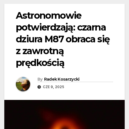
Astronomowie
potwierdzają: czarna
dziura M87 obraca się
z zawrotną
prędkością
By
Radek Kosarzycki
CZE 9, 2025