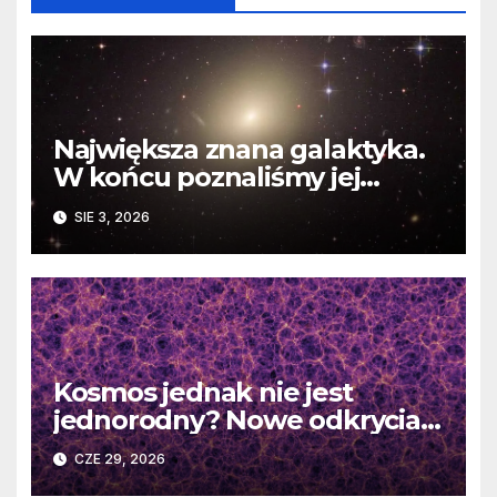
Największa znana galaktyka.
W końcu poznaliśmy jej
faktyczne wymiary
SIE 3, 2026
Kosmos jednak nie jest
jednorodny? Nowe odkrycia
DESI burzą fundamentalne
CZE 29, 2026
zasady kosmologii