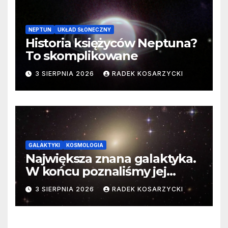
NEPTUN
UKŁAD SŁONECZNY
Historia księżyców Neptuna?
To skomplikowane
3 SIERPNIA 2026
RADEK KOSARZYCKI
GALAKTYKI
KOSMOLOGIA
Największa znana galaktyka.
W końcu poznaliśmy jej
faktyczne wymiary
3 SIERPNIA 2026
RADEK KOSARZYCKI