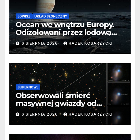
JOWISZ
UKŁAD SŁONECZNY
Ocean we wnętrzu Europy.
Odizolowani przez lodową
barierę
6 SIERPNIA 2026
RADEK KOSARZYCKI
SUPERNOWE
Obserwowali śmierć
masywnej gwiazdy od
samego początku. Niezwykle
6 SIERPNIA 2026
RADEK KOSARZYCKI
cenne dane