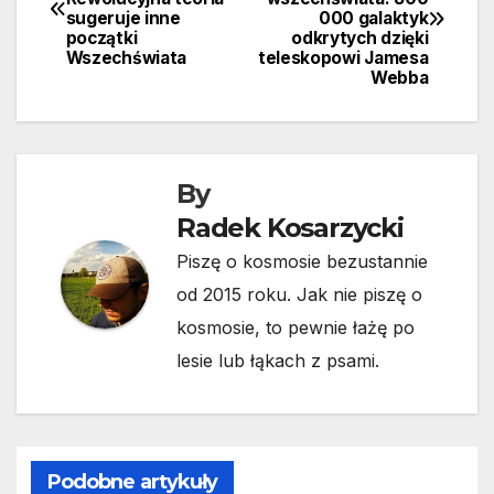
wpisu
sugeruje inne
000 galaktyk
początki
odkrytych dzięki
Wszechświata
teleskopowi Jamesa
Webba
By
Radek Kosarzycki
Piszę o kosmosie bezustannie
od 2015 roku. Jak nie piszę o
kosmosie, to pewnie łażę po
lesie lub łąkach z psami.
Podobne artykuły