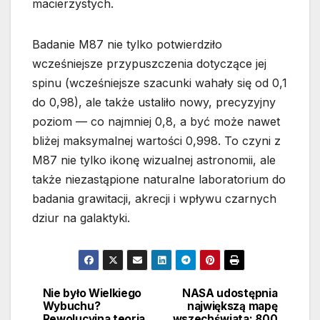
macierzystych.
Badanie M87 nie tylko potwierdziło
wcześniejsze przypuszczenia dotyczące jej
spinu (wcześniejsze szacunki wahały się od 0,1
do 0,98), ale także ustaliło nowy, precyzyjny
poziom — co najmniej 0,8, a być może nawet
bliżej maksymalnej wartości 0,998. To czyni z
M87 nie tylko ikonę wizualnej astronomii, ale
także niezastąpione naturalne laboratorium do
badania grawitacji, akrecji i wpływu czarnych
dziur na galaktyki.
Nie było Wielkiego
NASA udostępnia
Nawigacja
Wybuchu?
największą mapę
Rewolucyjna teoria
wszechświata: 800