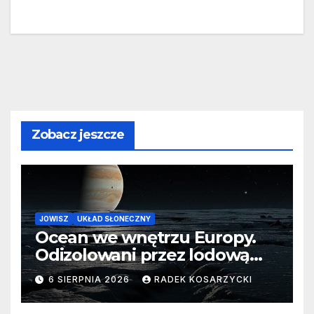
Zobacz jeszcze
JOWISZ
UKŁAD SŁONECZNY
Ocean we wnętrzu Europy.
Odizolowani przez lodową
barierę
6 SIERPNIA 2026
RADEK KOSARZYCKI