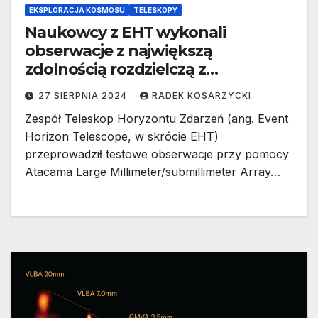
EKSPLORACJA KOSMOSU
TELESKOPY
Naukowcy z EHT wykonali
obserwacje z największą
zdolnością rozdzielczą z
powierzchni Ziemi
27 SIERPNIA 2024
RADEK KOSARZYCKI
Zespół Teleskop Horyzontu Zdarzeń (ang. Event
Horizon Telescope, w skrócie EHT)
przeprowadził testowe obserwacje przy pomocy
Atacama Large Millimeter/submillimeter Array…