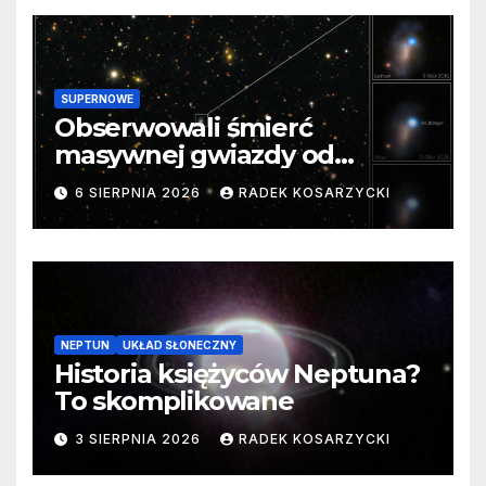
SUPERNOWE
Obserwowali śmierć
masywnej gwiazdy od
samego początku. Niezwykle
6 SIERPNIA 2026
RADEK KOSARZYCKI
cenne dane
NEPTUN
UKŁAD SŁONECZNY
Historia księżyców Neptuna?
To skomplikowane
3 SIERPNIA 2026
RADEK KOSARZYCKI