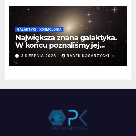
GALAKTYKI
KOSMOLOGIA
Największa znana galaktyka.
W końcu poznaliśmy jej
faktyczne wymiary
3 SIERPNIA 2026
RADEK KOSARZYCKI