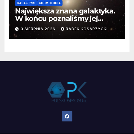
GALAKTYKI
KOSMOLOGIA
Największa znana galaktyka.
W końcu poznaliśmy jej
faktyczne wymiary
3 SIERPNIA 2026
RADEK KOSARZYCKI