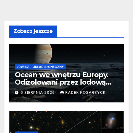
Zobacz jeszcze
JOWISZ
UKŁAD SŁONECZNY
Ocean we wnętrzu Europy.
Odizolowani przez lodową
barierę
6 SIERPNIA 2026
RADEK KOSARZYCKI