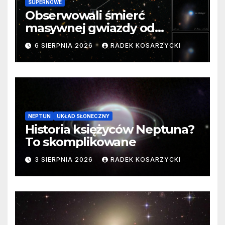
SUPERNOWE
Obserwowali śmierć
masywnej gwiazdy od
samego początku. Niezwykle
6 SIERPNIA 2026
RADEK KOSARZYCKI
cenne dane
NEPTUN
UKŁAD SŁONECZNY
Historia księżyców Neptuna?
To skomplikowane
3 SIERPNIA 2026
RADEK KOSARZYCKI