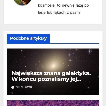
kosmosie, to pewnie łażę po
lesie lub łąkach z psami.
Podobne artykuły
Największa znana galaktyka.
W końcu poznaliśmy jej
faktyczne wymiary
SIE 3, 2026