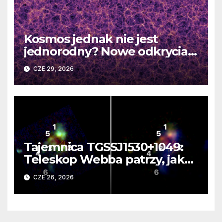
Kosmos jednak nie jest
jednorodny? Nowe odkrycia
DESI burzą fundamentalne
CZE 29, 2026
zasady kosmologii
Tajemnica TGSSJ1530+1049:
Teleskop Webba patrzy, jak
rodzi się supergalaktyka i
CZE 26, 2026
monstrualna czarna dziura