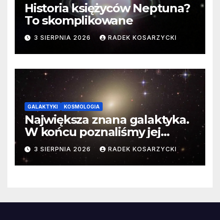
Historia księżyców Neptuna?
To skomplikowane
3 SIERPNIA 2026
RADEK KOSARZYCKI
GALAKTYKI
KOSMOLOGIA
Największa znana galaktyka.
W końcu poznaliśmy jej
faktyczne wymiary
3 SIERPNIA 2026
RADEK KOSARZYCKI