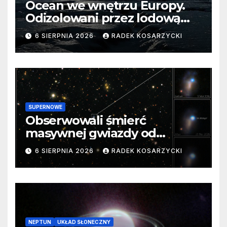
Ocean we wnętrzu Europy.
Odizolowani przez lodową
barierę
6 SIERPNIA 2026
RADEK KOSARZYCKI
SUPERNOWE
Obserwowali śmierć
masywnej gwiazdy od
samego początku. Niezwykle
6 SIERPNIA 2026
RADEK KOSARZYCKI
cenne dane
NEPTUN
UKŁAD SŁONECZNY