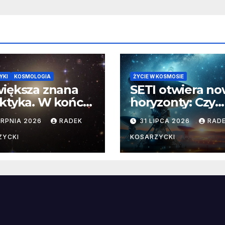
YKI
KOSMOLOGIA
ŻYCIE W KOSMOSIE
iększa znana
SETI otwiera n
ktyka. W końcu
horyzonty: Czy
aliśmy jej
pozaziemskie
ERPNIA 2026
RADEK
31 LIPCA 2026
RAD
yczne wymiary
sygnały czekają
nieoczekiwanyc
ZYCKI
KOSARZYCKI
miejscach?