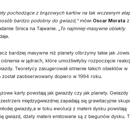
żety pochodzące z brązowych karłów na tak wczesnym etap
sposób bardzo podobny do gwiazd,”
mówi
Oscar Morata
z
adamie Sinica na Tajwanie.
„To najmniej-masywne obiekty
aje.
cz bardziej masywne niż planety olbrzymy takie jak Jowis
 ciśnienia w jądrach, które umożliwiłyby rozpoczęcie reakcj
zdy. Teoretycy zasugerowali istnienie takich obiektów w
ich został zaobserwowany dopiero w 1994 roku.
zowe karły powstają jak gwiazdy czy jak planety. Gwiazdy
zestrzeni międzygwiezdnej zapadają się grawitacyjnie skupi
młodej gwiazdy,a w toku ewolucji z materii dysku powstają
ię gwiazd, dżety materii emitowane są z biegunów dysku. T