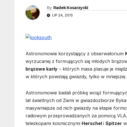
By
Radek Kosarzycki
LIP 24, 2015
Astronomowie korzystający z obserwatorium
wyrzucanej z formujących się
młodych brązowy
brązowe karły
– których masa plasuje je międ
w których powstają gwiazdy, tylko w mniejszej s
Astronomowie badali próbkę wciąż formującyc
lat świetlnych od Ziemi w gwiazdozbiorze Byka 
masywniejsze od nich gwiazdy na etapie formow
radiowym przeprowadzanych za pomocą VLA. 
teleskopami kosmicznymi
Herschel
i
Spitzer
w 