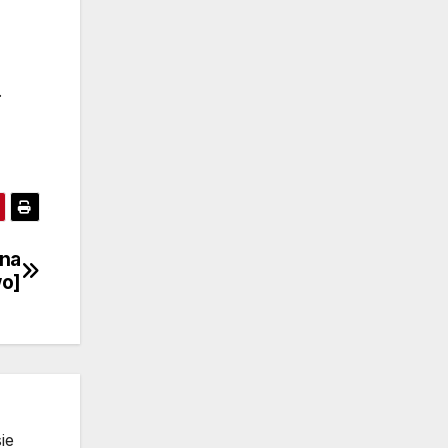
.
 na
o]
ie