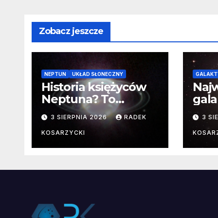
Zobacz jeszcze
NEPTUN
UKŁAD SŁONECZNY
GALAKT
Historia księżyców
Najw
Neptuna? To
gala
skomplikowane
pozn
3 SIERPNIA 2026
RADEK
3 SI
fakt
KOSARZYCKI
KOSAR