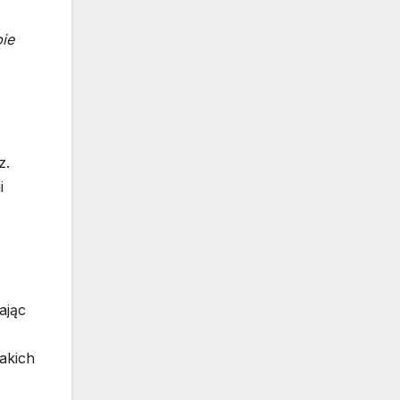
ie
z.
i
ając
akich