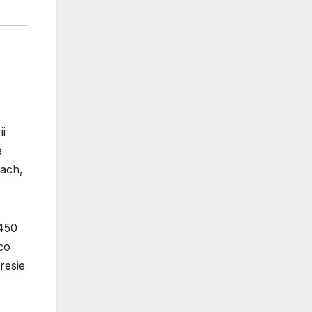
ii
e
sach,
 450
co
resie