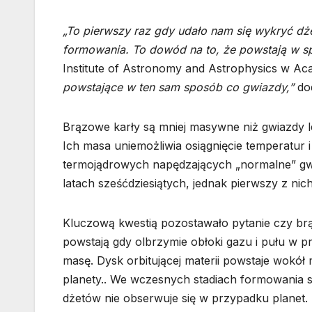
„To pierwszy raz gdy udało nam się wykryć d
formowania. To dowód na to, że powstają w 
Institute of Astronomy and Astrophysics w Ac
powstające w ten sam sposób co gwiazdy,”
dod
Brązowe karły są mniej masywne niż gwiazdy le
Ich masa uniemożliwia osiągnięcie temperatur i
termojądrowych napędzających „normalne” gwia
latach sześćdziesiątych, jednak pierwszy z n
Kluczową kwestią pozostawało pytanie czy brą
powstają gdy olbrzymie obłoki gazu i pułu w pr
masę. Dysk orbitującej materii powstaje wokół 
planety.. We wczesnych stadiach formowania s
dżetów nie obserwuje się w przypadku planet.