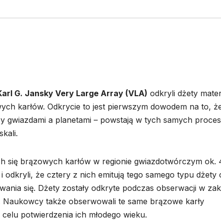
Karl G. Jansky Very Large Array (VLA)
odkryli dżety mater
ch karłów. Odkrycie to jest pierwszym dowodem na to, ż
zy gwiazdami a planetami – powstają w tych samych proce
kali.
h się brązowych karłów w regionie gwiazdotwórczym ok.
i odkryli, że cztery z nich emitują tego samego typu dżety 
ania się. Dżety zostały odkryte podczas obserwacji w zak
Naukowcy także obserwowali te same brązowe karły
celu potwierdzenia ich młodego wieku.